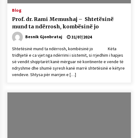
NË KALLARAT, NË “FSHATIN E DJEGUR” U
Blog
ZHVILLUA EDICIONI I TRETË I PIKNIKU
PRANVEROR
Prof. dr. Rami Memushaj – Shtetësinë
26/05/2026
mund ta ndërrosh, kombësinë jo
Gazeta Kallarati nr. 117
Besnik Gjonbrataj
31/07/2024
03/05/2026
Shtetësinë mund ta ndërrosh, kombësinë jo Këta
Gazeta Kallarati nr. 116
tridhjetë e ca vjet nga ndërrimi i sistemit, si rrjedhim i hapjes
së vendit shqiptarët kanë mërguar në kontinente e vende të
28/01/2026
ndryshme dhe shumë syresh kanë marrë shtetësinë e këtyre
Mbi kockat e martirëve ngrihet Atdheu
vendeve. Shtysa për marrjen e […]
17/10/2025
Gazeta Kallarati nr. 115
14/10/2025
Faksimilet e një 83 vjetori lufte: Çfarë shkruan
Vexhi Buharaja për Heroin e Popullit, Mumin
Selami.
04/10/2025