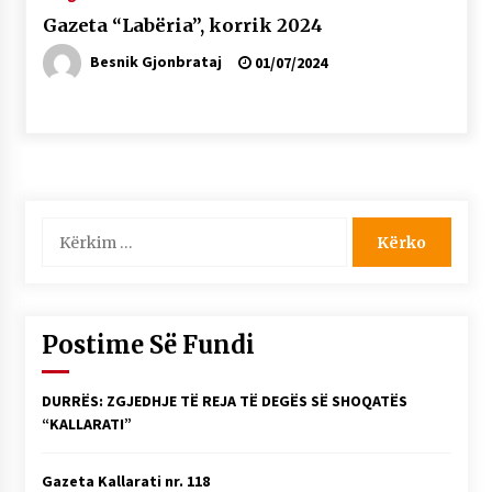
Gazeta “Labëria”, korrik 2024
Besnik Gjonbrataj
01/07/2024
Kërko
për:
Postime Së Fundi
DURRËS: ZGJEDHJE TË REJA TË DEGËS SË SHOQATËS
“KALLARATI”
Gazeta Kallarati nr. 118