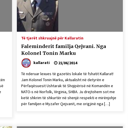
Gazeta Kallarati nr. 115
14/10/2025
– ËNGJËLL HASIMAJ – “KUJTIMET E
MIA PËR KALLARATIN SI MËSUES I
Të tjerët shkruajnë për Kallaratin
MATEMATIKËS, POR EDHE SI NJË
Faleminderit familja Qejvani. Nga
BANOR I PËRKOHSHËM I TIJ”
12/09/2025
Kolonel Tonin Marku
kallarati
21/06/2014
Të nderuar lexues të gazetës lokale të fshatit Kallarat!
tën
Jam Kolonel Tonin Marku, aktualisht në detyrën e
isë
Përfaqësuesit Ushtarak të Shqipërisë në Komandën e
e
NATO-s në Norfolk, Virginia, SHBA. Ju drejtohem sot me
ketë shkrim të shkurtër në shenjë respekti e mirënjohje
për familjen e Myzafer Qejvanit, me origjinë nga […]