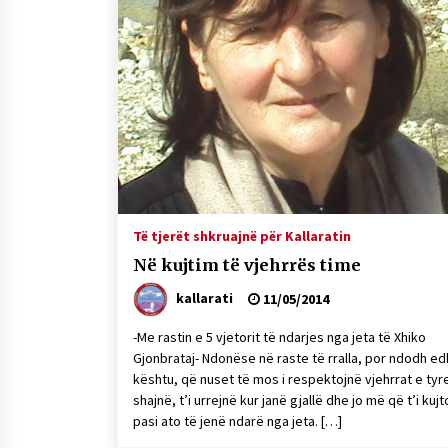
Të tjerët shkruajnë për Kallaratin
Në kujtim të vjehrrës time
kallarati
11/05/2014
-Me rastin e 5 vjetorit të ndarjes nga jeta të Xhiko
Gjonbrataj- Ndonëse në raste të rralla, por ndodh e
kështu, që nuset të mos i respektojnë vjehrrat e tyre,
shajnë, t’i urrejnë kur janë gjallë dhe jo më që t’i kujt
pasi ato të jenë ndarë nga jeta. […]