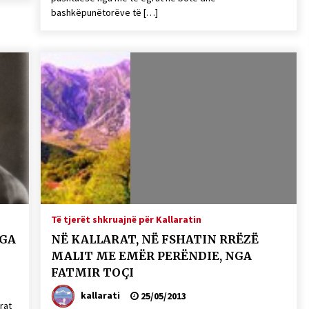
bashkëpunëtorëve të […]
Të tjerët shkruajnë për Kallaratin
NGA
NË KALLARAT, NË FSHATIN RRËZË
MALIT ME EMËR PERËNDIE, NGA
FATMIR TOÇI
kallarati
25/05/2013
rat