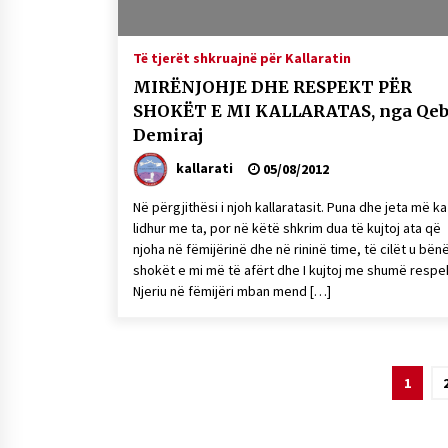
Të tjerët shkruajnë për Kallaratin
MIRËNJOHJE DHE RESPEKT PËR
SHOKËT E MI KALLARATAS, nga Qeb
Demiraj
kallarati
05/08/2012
Në përgjithësi i njoh kallaratasit. Puna dhe jeta më ka
lidhur me ta, por në këtë shkrim dua të kujtoj ata që
njoha në fëmijërinë dhe në rininë time, të cilët u bën
shokët e mi më të afërt dhe I kujtoj me shumë respe
Njeriu në fëmijëri mban mend […]
Lëvizje
1
te
postimet