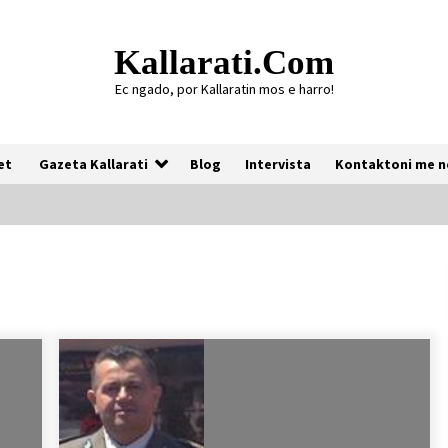
Kallarati.com
Ec ngado, por Kallaratin mos e harro!
et
Gazeta Kallarati
Blog
Intervista
Kontaktoni me n
Gazeta Kallarati nr. 118
07/07/2026
Gazeta Kallarati nr. 117
03/05/2026