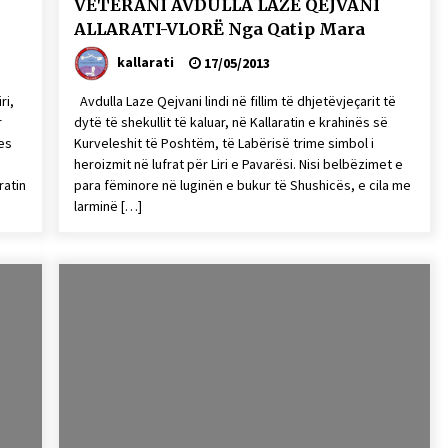
VETERANI AVDULLA LAZE QEJVANI
ALLARATI-VLORË Nga Qatip Mara
kallarati
17/05/2013
ri,
Avdulla Laze Qejvani lindi në fillim të dhjetëvjeçarit të
r
dytë të shekullit të kaluar, në Kallaratin e krahinës së
es
Kurveleshit të Poshtëm, të Labërisë trime simbol i
heroizmit në lufrat për Liri e Pavarësi. Nisi belbëzimet e
ratin
para fëminore në luginën e bukur të Shushicës, e cila me
larminë […]