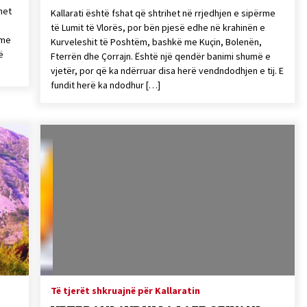
het
Kallarati është fshat që shtrihet në rrjedhjen e sipërme
të Lumit të Vlorës, por bën pjesë edhe në krahinën e
 me
Kurveleshit të Poshtëm, bashkë me Kuçin, Bolenën,
ë
Fterrën dhe Çorrajn. Është një qendër banimi shumë e
vjetër, por që ka ndërruar disa herë vendndodhjen e tij. E
fundit herë ka ndodhur […]
Të tjerët shkruajnë për Kallaratin