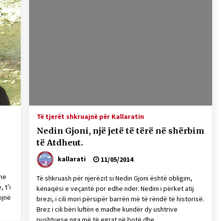
Të tjerët shkruajnë për Kallaratin
Nedin Gjoni, një jetë të tërë në shërbim
të Atdheut.
kallarati
11/05/2014
dhe
Të shkruash për njerëzit si Nedin Gjoni është obligim,
 t’i
kënaqësi e veçantë por edhe nder. Nedini i përket atij
ojnë
brezi, i cili mori përsipër barrën më të rëndë të historisë.
Brez i cili bëri luftën e madhe kundër dy ushtrive
pushtuese nga më të egrat në botë dhe