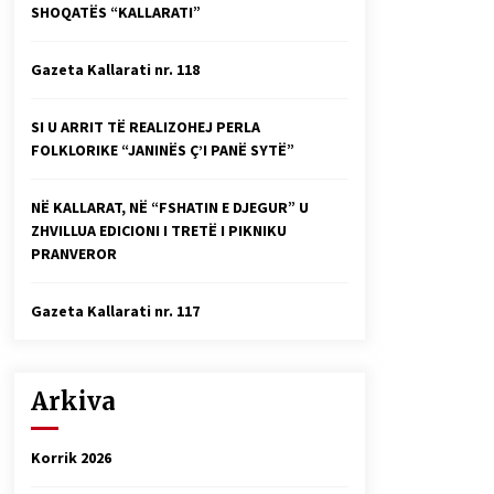
SHOQATËS “KALLARATI”
Faksimilet e një 83 vjetori lufte:
Çfarë shkruan Vexhi Buharaja për
Heroin e Popullit, Mumin Selami.
Gazeta Kallarati nr. 118
04/10/2025
Gazeta Kallarati nr. 114
SI U ARRIT TË REALIZOHEJ PERLA
06/02/2025
FOLKLORIKE “JANINËS Ç’I PANË SYTË”
NË KALLARAT, NË “FSHATIN E DJEGUR” U
ZHVILLUA EDICIONI I TRETË I PIKNIKU
PRANVEROR
Gazeta Kallarati nr. 117
Arkiva
Korrik 2026