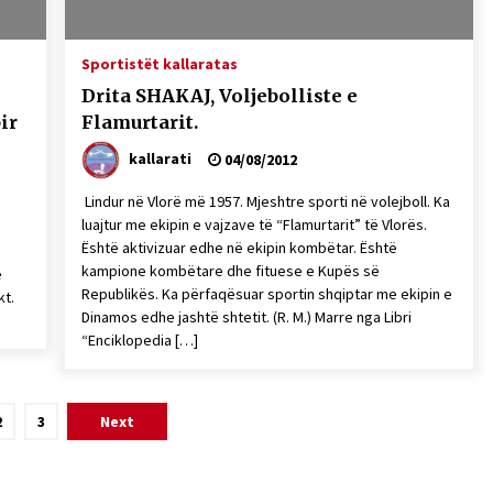
Sportistët kallaratas
Drita SHAKAJ, Voljebolliste e
ir
Flamurtarit.
kallarati
04/08/2012
Lindur në Vlorë më 1957. Mjeshtre sporti në volejboll. Ka
luajtur me ekipin e vajzave të “Flamurtarit” të Vlorës.
Është aktivizuar edhe në ekipin kombëtar. Është
kampione kombëtare dhe fituese e Kupës së
ë
Republikës. Ka përfaqësuar sportin shqiptar me ekipin e
kt.
Dinamos edhe jashtë shtetit. (R. M.) Marre nga Libri
“Enciklopedia […]
2
3
Next