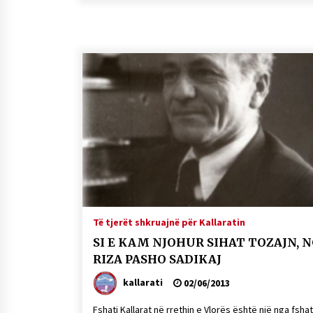
Të tjerët shkruajnë për Kallaratin
SI E KAM NJOHUR SIHAT TOZAJN, 
RIZA PASHO SADIKAJ
kallarati
02/06/2013
Fshati Kallarat në rrethin e Vlorës është një nga fshat