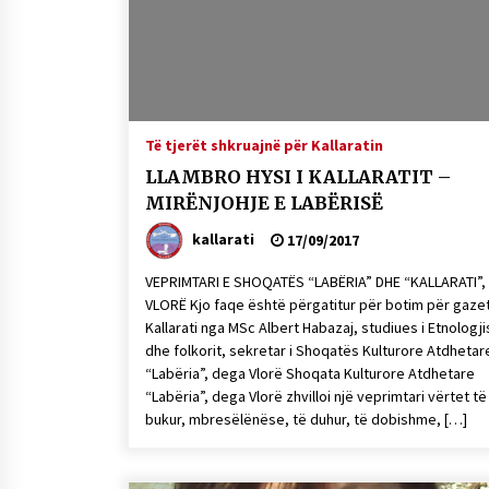
Mbi kockat e martirëve ngrihet
Atdheu
17/10/2025
KALLARATI NË AKSIONET
KOMBËTARE PËR RINDËRTIMIN E
Të tjerët shkruajnë për Kallaratin
VENDIT – NGA ÇIZE XHAFERAJ
LLAMBRO HYSI I KALLARATIT –
22/09/2025
MIRËNJOHJE E LABËRISË
kallarati
17/09/2017
VEPRIMTARI E SHOQATËS “LABËRIA” DHE “KALLARATI”,
VLORË Kjo faqe është përgatitur për botim për gaze
Kallarati nga MSc Albert Habazaj, studiues i Etnologj
dhe folkorit, sekretar i Shoqatës Kulturore Atdhetar
“Labëria”, dega Vlorë Shoqata Kulturore Atdhetare
“Labëria”, dega Vlorë zhvilloi një veprimtari vërtet të
bukur, mbresëlënëse, të duhur, të dobishme, […]