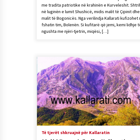
me tradita patriotike në krahinën e Kurveleshit. Shtri
në luginën e lumit Shushicë, midis malit të Çipinit dhe
malit të Bogonicës. Nga verilindja Kallarati kufizohet
fshatin tim, Bolenën. Si kufitarë që jemi, kemi lidhje t
ngushta me njëri-tjetrin, miqësi, […]
Të tjerët shkruajnë për Kallaratin