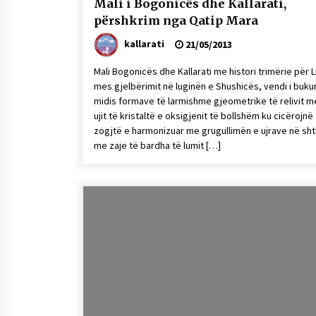
Mali i Bogonicës dhe Kallarati,
përshkrim nga Qatip Mara
kallarati
21/05/2013
Mali Bogonicës dhe Kallarati me histori trimërie për Li
mes gjelbërimit në luginën e Shushicës, vendi i buku
midis formave të larmishme gjeometrike të relivit m
ujit të kristaltë e oksigjenit të bollshëm ku cicërojnë
zogjtë e harmonizuar me grugullimën e ujrave në sht
me zaje të bardha të lumit […]