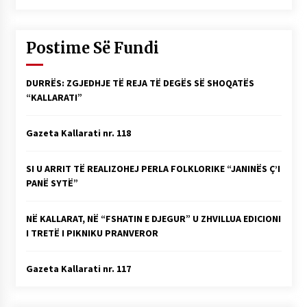
Postime Së Fundi
DURRËS: ZGJEDHJE TË REJA TË DEGËS SË SHOQATËS
“KALLARATI”
Gazeta Kallarati nr. 118
SI U ARRIT TË REALIZOHEJ PERLA FOLKLORIKE “JANINËS Ç’I
PANË SYTË”
NË KALLARAT, NË “FSHATIN E DJEGUR” U ZHVILLUA EDICIONI
I TRETË I PIKNIKU PRANVEROR
Gazeta Kallarati nr. 117