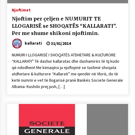
NË KALLARAT, NË “FSHATIN E DJEGUR” U
Njoftimet
ZHVILLUA EDICIONI I TRETË I PIKNIKU
PRANVEROR
Njoftim per çeljen e NUMURIT TE
26/05/2026
LLOGARISË se SHOQATËS “KALLARATI”.
Per me shume shikoni njoftimin.
Gazeta Kallarati nr. 117
03/05/2026
kallarati
31/01/2014
Gazeta Kallarati nr. 116
NUMURI I LLOGARISË I SHOQATËS ATDHETARE & KULTURORE
28/01/2026
“KALLARATI” Të dashur kallaratas dhe dashamirës të tij kudo
që ndodheni! Me kënaqësi ju njoftojmë se tashmë shoqata
Mbi kockat e martirëve ngrihet Atdheu
atdhetare & kulturore “Kallarati” me qendër në Vlorë, do të
17/10/2025
ketë numrin e vet të llogarisë pranë Bankës Societe Generale
Albania. Kushdo prej jush, […]
Gazeta Kallarati nr. 115
14/10/2025
Faksimilet e një 83 vjetori lufte: Çfarë shkruan
Vexhi Buharaja për Heroin e Popullit, Mumin
Selami.
04/10/2025