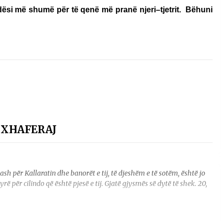
ndësi më shumë për të qenë më pranë njeri–tjetrit. Bëhuni
Gazeta Kallarati nr. 115
14/10/2025
– ËNGJËLL HASIMAJ – “KUJTIMET E
MIA PËR KALLARATIN SI MËSUES I
MATEMATIKËS, POR EDHE SI NJË
BANOR I PËRKOHSHËM I TIJ”
12/09/2025
E XHAFERAJ
ër Kallaratin dhe banorët e tij, të djeshëm e të sotëm, është jo
ë për cilindo që është pjesë e tij. Gjatë gjysmës së dytë të shek. 20,