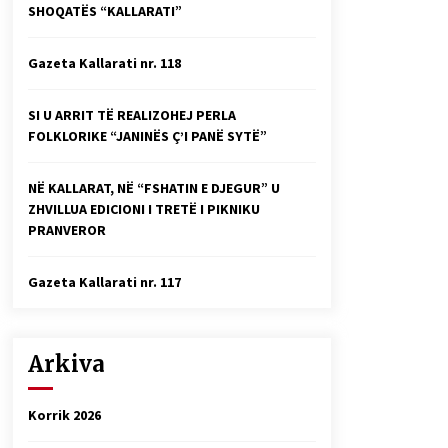
SHOQATËS “KALLARATI”
Faksimilet e një 83 vjetori lufte:
Çfarë shkruan Vexhi Buharaja për
Heroin e Popullit, Mumin Selami.
Gazeta Kallarati nr. 118
04/10/2025
Gazeta Kallarati nr. 114
SI U ARRIT TË REALIZOHEJ PERLA
06/02/2025
FOLKLORIKE “JANINËS Ç’I PANË SYTË”
NË KALLARAT, NË “FSHATIN E DJEGUR” U
ZHVILLUA EDICIONI I TRETË I PIKNIKU
PRANVEROR
Gazeta Kallarati nr. 117
Arkiva
Korrik 2026