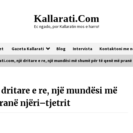
Kallarati.com
Ec ngado, por Kallaratin mos e harro!
et
Gazeta Kallarati
Blog
Intervista
Kontaktoni me n
ti.com, një dritare e re, një mundësi më shumë për të qenë më pranë 
Gazeta Kallarati nr. 118
dritare e re, një mundësi më
07/07/2026
anë njëri–tjetrit
Gazeta Kallarati nr. 117
03/05/2026