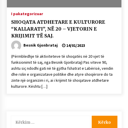
KALLARATI NË AKSIONET KOMBËTARE PËR
RINDËRTIMIN E VENDIT – NGA ÇIZE XHAFERAJ
I pakategorizuar
22/09/2025
SHOQATA ATDHETARE E KULTURORE
– ËNGJËLL HASIMAJ – “KUJTIMET E MIA PËR
“KALLARATI”, NË 20 – VJETORIN E
KALLARATIN SI MËSUES I MATEMATIKËS, POR
KRIJIMIT TË SAJ.
EDHE SI NJË BANOR I PËRKOHSHËM I TIJ”
12/09/2025
Besnik Gjonbrataj
14/01/2023
Gazeta Kallarati nr. 114
(Përmbledhje të aktiviteteve të shoqatës në 20 vjet të
06/02/2025
funksionimit të saj, nga Besnik Gjonbrataj) Pas viteve 90,
ashtu siç ndodhi gati në të gjitha fshatrat e Labërisë, vendin
dhe rolin e organizatave politike dhe atyre shoqërore do ta
zinte një organizim i ri, ai i krijimit të shoqatave atdhetare
kulturore. Kështu […]
Kërko
për: