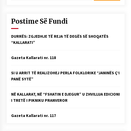
Postime Së Fundi
DURRËS: ZGJEDHJE TË REJA TË DEGËS SË SHOQATËS
“KALLARATI”
Gazeta Kallarati nr. 118
SI U ARRIT TË REALIZOHEJ PERLA FOLKLORIKE “JANINËS Ç’I
PANË SYTË”
NË KALLARAT, NË “FSHATIN E DJEGUR” U ZHVILLUA EDICIONI
I TRETË I PIKNIKU PRANVEROR
Gazeta Kallarati nr. 117