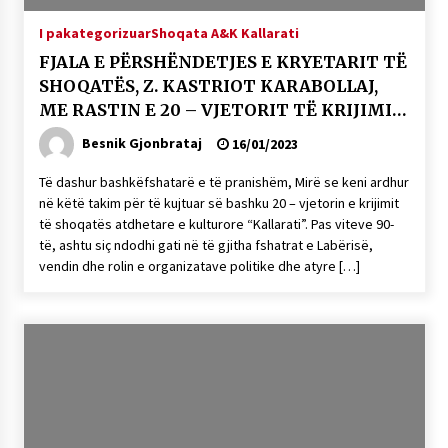
NË KALLARAT, NË “FSHATIN E DJEGUR” U
I pakategorizuar
Shoqata A&K Kallarati
ZHVILLUA EDICIONI I TRETË I PIKNIKU
PRANVEROR
FJALA E PËRSHËNDETJES E KRYETARIT TË
26/05/2026
SHOQATËS, Z. KASTRIOT KARABOLLAJ,
ME RASTIN E 20 – VJETORIT TË KRIJIMIT
Gazeta Kallarati nr. 117
TË SHOQATËS “KALLARATI”
03/05/2026
Besnik Gjonbrataj
16/01/2023
Gazeta Kallarati nr. 116
Të dashur bashkëfshatarë e të pranishëm, Mirë se keni ardhur
28/01/2026
në këtë takim për të kujtuar së bashku 20 – vjetorin e krijimit
të shoqatës atdhetare e kulturore “Kallarati”. Pas viteve 90-
Mbi kockat e martirëve ngrihet Atdheu
të, ashtu siç ndodhi gati në të gjitha fshatrat e Labërisë,
17/10/2025
vendin dhe rolin e organizatave politike dhe atyre […]
Gazeta Kallarati nr. 115
14/10/2025
Faksimilet e një 83 vjetori lufte: Çfarë shkruan
Vexhi Buharaja për Heroin e Popullit, Mumin
Selami.
04/10/2025