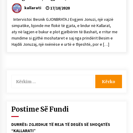
KALLARATI NË AKSIONET KOMBËTARE PËR
kallarati
17/10/2020
RINDËRTIMIN E VENDIT – NGA ÇIZE XHAFERAJ
22/09/2025
Intervistoi: Besnik GJONBRATAJ Evgjeni Jonuzi, një vajzë
simpatike, bjonde me flokë të gjata, e lindur në Kallarat,
– ËNGJËLL HASIMAJ – “KUJTIMET E MIA PËR
aty në lagjen e bukur e plot gjelbërim të Bashait, e rritur me
KALLARATIN SI MËSUES I MATEMATIKËS, POR
EDHE SI NJË BANOR I PËRKOHSHËM I TIJ”
mundime si gjithë moshataret e saj nga prindërit Besim e
12/09/2025
Hajdili Jonuzaj, një nxënëse e urtë e thjeshtë, por e […]
Gazeta Kallarati nr. 114
06/02/2025
Kërko
për:
Postime Së Fundi
DURRËS: ZGJEDHJE TË REJA TË DEGËS SË SHOQATËS
“KALLARATI”