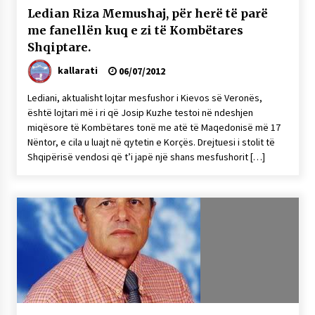
Ledian Riza Memushaj, për herë të parë
me fanellën kuq e zi të Kombëtares
Shqiptare.
kallarati
06/07/2012
Lediani, aktualisht lojtar mesfushor i Kievos së Veronës,
është lojtari më i ri që Josip Kuzhe testoi në ndeshjen
miqësore të Kombëtares tonë me atë të Maqedonisë më 17
Nëntor, e cila u luajt në qytetin e Korçës. Drejtuesi i stolit të
Shqipërisë vendosi që t’i japë një shans mesfushorit […]