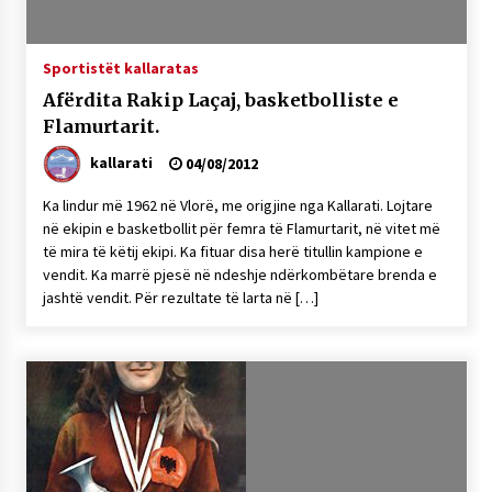
KALLARATI NË AKSIONET KOMBËTARE PËR
RINDËRTIMIN E VENDIT – NGA ÇIZE XHAFERAJ
22/09/2025
Sportistët kallaratas
Afërdita Rakip Laçaj, basketbolliste e
– ËNGJËLL HASIMAJ – “KUJTIMET E MIA PËR
KALLARATIN SI MËSUES I MATEMATIKËS, POR
Flamurtarit.
EDHE SI NJË BANOR I PËRKOHSHËM I TIJ”
12/09/2025
kallarati
04/08/2012
Ka lindur më 1962 në Vlorë, me origjine nga Kallarati. Lojtare
Gazeta Kallarati nr. 114
në ekipin e basketbollit për femra të Flamurtarit, në vitet më
06/02/2025
të mira të këtij ekipi. Ka fituar disa herë titullin kampione e
vendit. Ka marrë pjesë në ndeshje ndërkombëtare brenda e
jashtë vendit. Për rezultate të larta në […]