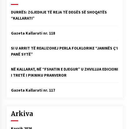
DURRËS: ZGJEDHJE TË REJA TË DEGËS SË SHOQATËS
“KALLARATI”
Gazeta Kallarati nr. 118
SI U ARRIT TË REALIZOHEJ PERLA FOLKLORIKE “JANINËS Ç’I
PANË SYTË”
NË KALLARAT, NË “FSHATIN E DJEGUR” U ZHVILLUA EDICIONI
I TRETË I PIKNIKU PRANVEROR
Gazeta Kallarati nr. 117
Arkiva
Korrik 2026