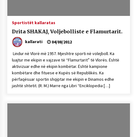
NË KALLARAT, NË “FSHATIN E DJEGUR” U
ZHVILLUA EDICIONI I TRETË I PIKNIKU
PRANVEROR
Sportistët kallaratas
26/05/2026
Drita SHAKAJ, Voljebolliste e Flamurtarit.
Gazeta Kallarati nr. 117
kallarati
03/05/2026
04/08/2012
Lindur në Vlorë më 1957. Mjeshtre sporti në volejboll. Ka
Gazeta Kallarati nr. 116
luajtur me ekipin e vajzave të “Flamurtarit” të Vlorës. Është
28/01/2026
aktivizuar edhe në ekipin kombëtar. Është kampione
kombëtare dhe fituese e Kupës së Republikës. Ka
Mbi kockat e martirëve ngrihet Atdheu
përfaqësuar sportin shqiptar me ekipin e Dinamos edhe
17/10/2025
jashtë shtetit. (R. M.) Marre nga Libri “Enciklopedia […]
Gazeta Kallarati nr. 115
14/10/2025
Faksimilet e një 83 vjetori lufte: Çfarë shkruan
Vexhi Buharaja për Heroin e Popullit, Mumin
Selami.
04/10/2025