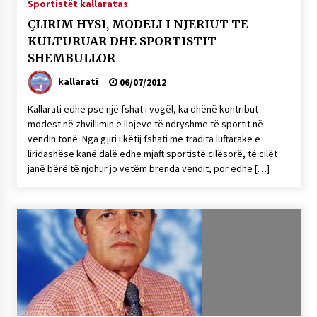
Sportistët kallaratas
ÇLIRIM HYSI, MODELI I NJERIUT TE
KULTURUAR DHE SPORTISTIT
SHEMBULLOR
kallarati
06/07/2012
Kallarati edhe pse një fshat i vogël, ka dhënë kontribut
modest në zhvillimin e llojeve të ndryshme të sportit në
vendin tonë. Nga gjiri i këtij fshati me tradita luftarake e
liridashëse kanë dalë edhe mjaft sportistë cilësorë, të cilët
janë bërë të njohur jo vetëm brenda vendit, por edhe […]