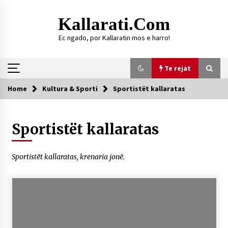
Skip
to
Kallarati.com
content
Ec ngado, por Kallaratin mos e harro!
Te rejat
Home
Kultura & Sporti
Sportistët kallaratas
Te rejat
Sportistët kallaratas
DURRËS: ZGJEDHJE TË REJA TË DEGËS SË
SHOQATËS “KALLARATI”
16/07/2026
Sportistët kallaratas, krenaria jonë.
Gazeta Kallarati nr. 118
07/07/2026
SI U ARRIT TË REALIZOHEJ PERLA FOLKLORIKE
“JANINËS Ç’I PANË SYTË”
06/06/2026