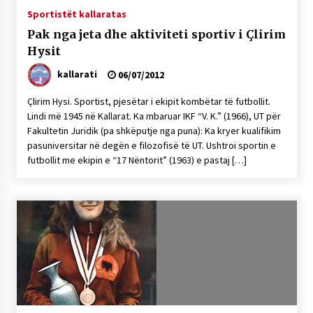
Sportistët kallaratas
Pak nga jeta dhe aktiviteti sportiv i Çlirim
Hysit
kallarati
06/07/2012
Çlirim Hysi. Sportist, pjesëtar i ekipit kombëtar të futbollit.
Lindi më 1945 në Kallarat. Ka mbaruar IKF “V. K.” (1966), UT për
Fakultetin Juridik (pa shkëputje nga puna): Ka kryer kualifikim
pasuniversitar në degën e filozofisë të UT. Ushtroi sportin e
futbollit me ekipin e “17 Nëntorit” (1963) e pastaj […]