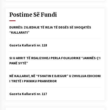
Postime Së Fundi
DURRËS: ZGJEDHJE TË REJA TË DEGËS SË SHOQATËS
“KALLARATI”
Gazeta Kallarati nr. 118
SI U ARRIT TË REALIZOHEJ PERLA FOLKLORIKE “JANINËS Ç’I
PANË SYTË”
NË KALLARAT, NË “FSHATIN E DJEGUR” U ZHVILLUA EDICIONI
I TRETË I PIKNIKU PRANVEROR
Gazeta Kallarati nr. 117