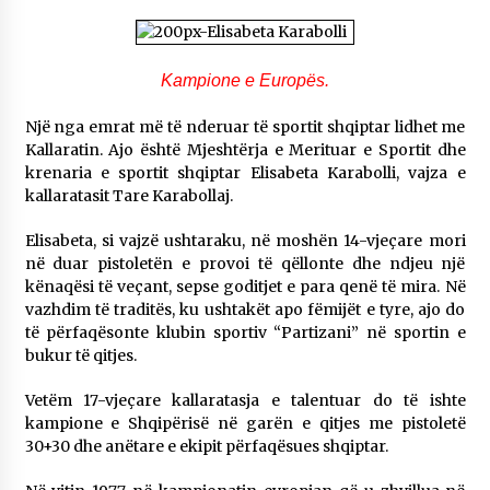
NË KALLARAT, NË “FSHATIN E DJEGUR” U
ZHVILLUA EDICIONI I TRETË I PIKNIKU
PRANVEROR
26/05/2026
Kampione e Europës.
Një nga emrat më të nderuar të sportit shqiptar lidhet me
Gazeta Kallarati nr. 117
Kallaratin. Ajo është Mjeshtërja e Merituar e Sportit dhe
03/05/2026
krenaria e sportit shqiptar Elisabeta Karabolli, vajza e
kallaratasit Tare Karabollaj.
Gazeta Kallarati nr. 116
28/01/2026
Elisabeta, si vajzë ushtaraku, në moshën 14-vjeçare mori
në duar pistoletën e provoi të qëllonte dhe ndjeu një
Mbi kockat e martirëve ngrihet Atdheu
kënaqësi të veçant, sepse goditjet e para qenë të mira. Në
17/10/2025
vazhdim të traditës, ku ushtakët apo fëmijët e tyre, ajo do
të përfaqësonte klubin sportiv “Partizani” në sportin e
Gazeta Kallarati nr. 115
bukur të qitjes.
14/10/2025
Vetëm 17-vjeçare kallaratasja e talentuar do të ishte
Faksimilet e një 83 vjetori lufte: Çfarë shkruan
Vexhi Buharaja për Heroin e Popullit, Mumin
kampione e Shqipërisë në garën e qitjes me pistoletë
Selami.
30+30 dhe anëtare e ekipit përfaqësues shqiptar.
04/10/2025