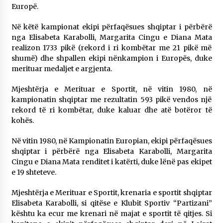
Europë.
Në këtë kampionat ekipi përfaqësues shqiptar i përbërë
nga Elisabeta Karabolli, Margarita Cingu e Diana Mata
realizon 1733 pikë (rekord i ri kombëtar me 21 pikë më
shumë) dhe shpallen ekipi nënkampion i Europës, duke
merituar medaljet e argjenta.
Mjeshtërja e Merituar e Sportit, në vitin 1980, në
kampionatin shqiptar me rezultatin 593 pikë vendos një
rekord të ri kombëtar, duke kaluar dhe atë botëror të
kohës.
Në vitin 1980, në Kampionatin Europian, ekipi përfaqësues
shqiptar i përbërë nga Elisabeta Karabolli, Margarita
Cingu e Diana Mata renditet i katërti, duke lënë pas ekipet
e 19 shteteve.
Mjeshtërja e Merituar e Sportit, krenaria e sportit shqiptar
Elisabeta Karabolli, si qitëse e Klubit Sportiv “Partizani”
kështu ka ecur me krenari në majat e sportit të qitjes. Si