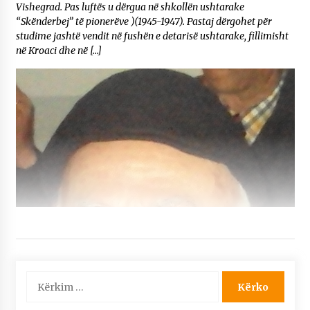
Vishegrad. Pas luftës u dërgua në shkollën ushtarake
“Skënderbej” të pionerëve )(1945-1947). Pastaj dërgohet për
studime jashtë vendit në fushën e detarisë ushtarake, fillimisht
në Kroaci dhe në […]
Kërko
për: