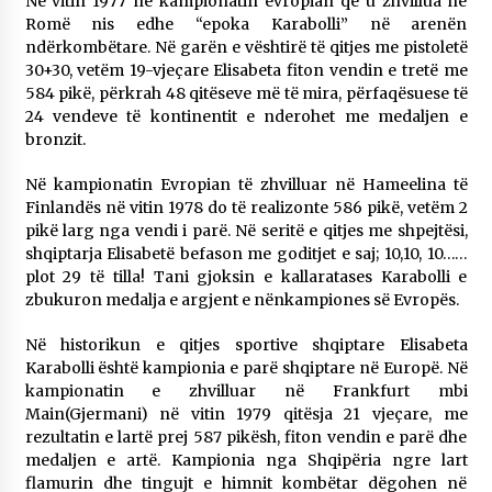
Në vitin 1977 në kampionatin evropian që u zhvillua në
KALLARATI NË AKSIONET KOMBËTARE PËR
Romë nis edhe “epoka Karabolli” në arenën
RINDËRTIMIN E VENDIT – NGA ÇIZE XHAFERAJ
ndërkombëtare. Në garën e vështirë të qitjes me pistoletë
22/09/2025
30+30, vetëm 19-vjeçare Elisabeta fiton vendin e tretë me
584 pikë, përkrah 48 qitëseve më të mira, përfaqësuese të
– ËNGJËLL HASIMAJ – “KUJTIMET E MIA PËR
24 vendeve të kontinentit e nderohet me medaljen e
KALLARATIN SI MËSUES I MATEMATIKËS, POR
EDHE SI NJË BANOR I PËRKOHSHËM I TIJ”
bronzit.
12/09/2025
Në kampionatin Evropian të zhvilluar në Hameelina të
Finlandës në vitin 1978 do të realizonte 586 pikë, vetëm 2
Gazeta Kallarati nr. 114
pikë larg nga vendi i parë. Në seritë e qitjes me shpejtësi,
06/02/2025
shqiptarja Elisabetë befason me goditjet e saj; 10,10, 10……
plot 29 të tilla! Tani gjoksin e kallaratases Karabolli e
zbukuron medalja e argjent e nënkampiones së Evropës.
Në historikun e qitjes sportive shqiptare Elisabeta
Karabolli është kampionia e parë shqiptare në Europë. Në
kampionatin e zhvilluar në Frankfurt mbi
Main(Gjermani) në vitin 1979 qitësja 21 vjeçare, me
rezultatin e lartë prej 587 pikësh, fiton vendin e parë dhe
medaljen e artë. Kampionia nga Shqipëria ngre lart
flamurin dhe tingujt e himnit kombëtar dëgohen në