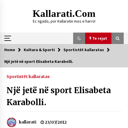
Skip
to
Kallarati.com
content
Ec ngado, por Kallaratin mos e harro!
Te rejat
Home
Kultura & Sporti
Sportistët kallaratas
Te rejat
Një jetë në sport Elisabeta Karabolli.
DURRËS: ZGJEDHJE TË REJA TË DEGËS SË
SHOQATËS “KALLARATI”
Sportistët kallaratas
16/07/2026
Një jetë në sport Elisabeta
Gazeta Kallarati nr. 118
07/07/2026
Karabolli.
SI U ARRIT TË REALIZOHEJ PERLA FOLKLORIKE
“JANINËS Ç’I PANË SYTË”
06/06/2026
kallarati
23/07/2012