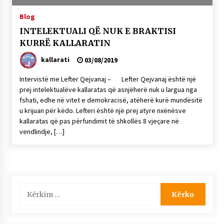
NË KALLARAT, NË “FSHATIN E DJEGUR” U
Blog
ZHVILLUA EDICIONI I TRETË I PIKNIKU
PRANVEROR
INTELEKTUALI QË NUK E BRAKTISI
26/05/2026
KURRË KALLARATIN
Gazeta Kallarati nr. 117
kallarati
03/08/2019
03/05/2026
Intervistë me Lefter Qejvanaj – Lefter Qejvanaj është një
Gazeta Kallarati nr. 116
prej intelektualëve kallaratas që asnjëherë nuk u largua nga
fshati, edhe në vitet e demokracisë, atëherë kurë mundësitë
28/01/2026
u krijuan për këdo. Lefteri është një prej atyre nxënësve
Mbi kockat e martirëve ngrihet Atdheu
kallaratas që pas përfundimit të shkollës 8 vjeçare në
vendlindje, […]
17/10/2025
Gazeta Kallarati nr. 115
14/10/2025
Faksimilet e një 83 vjetori lufte: Çfarë shkruan
Kërko
Vexhi Buharaja për Heroin e Popullit, Mumin
për:
Selami.
04/10/2025