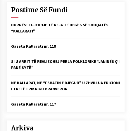
KALLARATI NË AKSIONET KOMBËTARE PËR
Postime Së Fundi
RINDËRTIMIN E VENDIT – NGA ÇIZE XHAFERAJ
22/09/2025
DURRËS: ZGJEDHJE TË REJA TË DEGËS SË SHOQATËS
– ËNGJËLL HASIMAJ – “KUJTIMET E MIA PËR
“KALLARATI”
KALLARATIN SI MËSUES I MATEMATIKËS, POR
EDHE SI NJË BANOR I PËRKOHSHËM I TIJ”
12/09/2025
Gazeta Kallarati nr. 118
Gazeta Kallarati nr. 114
SI U ARRIT TË REALIZOHEJ PERLA FOLKLORIKE “JANINËS Ç’I
06/02/2025
PANË SYTË”
NË KALLARAT, NË “FSHATIN E DJEGUR” U ZHVILLUA EDICIONI
I TRETË I PIKNIKU PRANVEROR
Gazeta Kallarati nr. 117
Arkiva