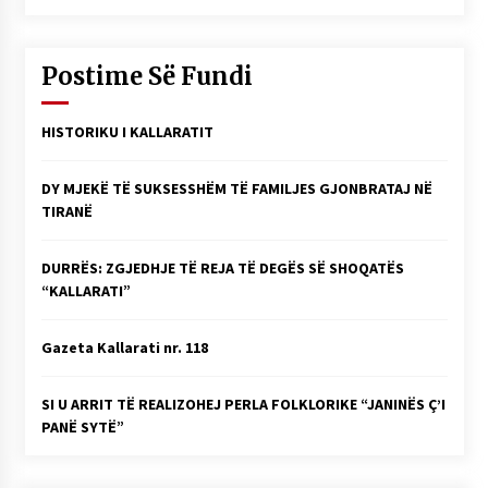
Postime Së Fundi
HISTORIKU I KALLARATIT
DY MJEKË TË SUKSESSHËM TË FAMILJES GJONBRATAJ NË
TIRANË
DURRËS: ZGJEDHJE TË REJA TË DEGËS SË SHOQATËS
“KALLARATI”
Gazeta Kallarati nr. 118
SI U ARRIT TË REALIZOHEJ PERLA FOLKLORIKE “JANINËS Ç’I
PANË SYTË”