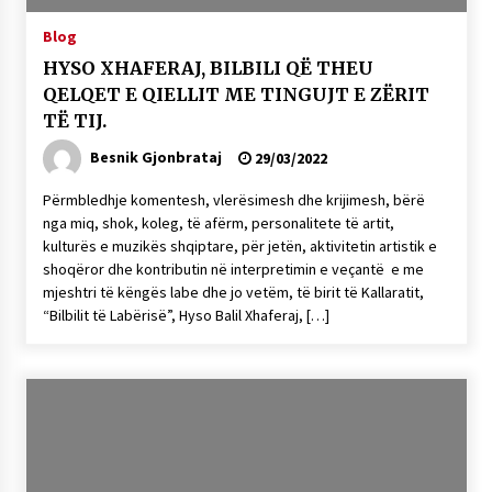
Gazeta Kallarati nr. 118
Blog
07/07/2026
HYSO XHAFERAJ, BILBILI QË THEU
SI U ARRIT TË REALIZOHEJ PERLA FOLKLORIKE
QELQET E QIELLIT ME TINGUJT E ZËRIT
“JANINËS Ç’I PANË SYTË”
TË TIJ.
06/06/2026
Besnik Gjonbrataj
29/03/2022
NË KALLARAT, NË “FSHATIN E DJEGUR” U
ZHVILLUA EDICIONI I TRETË I PIKNIKU
Përmbledhje komentesh, vlerësimesh dhe krijimesh, bërë
PRANVEROR
nga miq, shok, koleg, të afërm, personalitete të artit,
26/05/2026
kulturës e muzikës shqiptare, për jetën, aktivitetin artistik e
shoqëror dhe kontributin në interpretimin e veçantë e me
Gazeta Kallarati nr. 117
mjeshtri të këngës labe dhe jo vetëm, të birit të Kallaratit,
03/05/2026
“Bilbilit të Labërisë”, Hyso Balil Xhaferaj, […]
Gazeta Kallarati nr. 116
28/01/2026
Mbi kockat e martirëve ngrihet Atdheu
17/10/2025
Gazeta Kallarati nr. 115