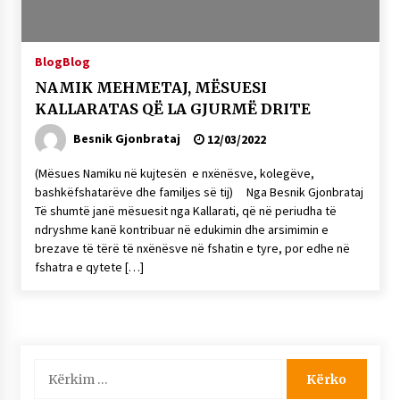
14/10/2025
Faksimilet e një 83 vjetori lufte: Çfarë shkruan
Blog
Blog
Vexhi Buharaja për Heroin e Popullit, Mumin
Selami.
NAMIK MEHMETAJ, MËSUESI
04/10/2025
KALLARATAS QË LA GJURMË DRITE
Besnik Gjonbrataj
12/03/2022
KALLARATI NË AKSIONET KOMBËTARE PËR
RINDËRTIMIN E VENDIT – NGA ÇIZE XHAFERAJ
(Mësues Namiku në kujtesën e nxënësve, kolegëve,
22/09/2025
bashkëfshatarëve dhe familjes së tij) Nga Besnik Gjonbrataj
Të shumtë janë mësuesit nga Kallarati, që në periudha të
ndryshme kanë kontribuar në edukimin dhe arsimimin e
brezave të tërë të nxënësve në fshatin e tyre, por edhe në
fshatra e qytete […]
Kërko
për: