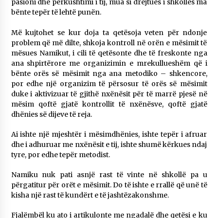
pasioni dhe përkushtimi i tij, mua si drejtues i shkollës ma
bënte tepër të lehtë punën.
Më kujtohet se kur doja ta qetësoja veten për ndonje
problem që më dilte, shkoja kontroll në orën e mësimit të
mësues Namikut, i cili të qetësonte dhe të freskonte nga
ana shpirtërore me organizimin e mrekullueshëm që i
bënte orës së mësimit nga ana metodiko – shkencore,
por edhe një organizim të përsosur të orës së mësimit
duke i aktivizuar të gjithë nxënësit për të marrë pjesë në
mësim qoftë gjatë kontrollit të nxënësve, qoftë gjatë
dhënies së dijeve të reja.
Ai ishte një mjeshtër i mësimdhënies, ishte tepër i afruar
dhe i adhuruar me nxënësit e tij, ishte shumë kërkues ndaj
tyre, por edhe tepër metodist.
Namiku nuk pati asnjë rast të vinte në shkollë pa u
përgatitur për orët e mësimit. Do të ishte e rrallë që unë të
kisha një rast të kundërt e të jashtëzakonshme.
Fjalëmbël ku ato i artikulonte me ngadalë dhe qetësi e ku