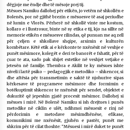
dëgjoje me ëndje dhe të mësoje prej tij.
Mësues Namiku dallohej për etikën, jo vetëm në shkollën e
Bolenës, por në gjithë brezin e mësuesve të asaj periudhe
në lumin e Vlorës. Përherë në shkollë vinte me kostum,
kollaro e i llustrosur, binte në sy etika e tij, kjo na sillte në
memorie etikën e mësuesve rilindas, që punuan me aq zell
për çeljen e shkollave shqipe, arsimin e kulturën
kombëtare. Këtë etik ai e kërkonte te nxënësit në veshje e
punët mësimore, kolegët e deri te banorët e fshatit, për të
çuar te ata, sado pak shijet estetike në veshjet vetjake e
jetesën në familje. Thembra e Akilit te ky mësues ishte
niveli i lartë psiko – pedagogjik e metodiko – shkencor, si
dhe aftësia për transmetimin e saktë të njohurive sipas
kërkesave të programeve mësimore dhe formimin e
botëkuptimit shkencor te nxënësit për sendet, objektet e
dukuritë që jepeshin gjatë procesit mësimor. Dallohej si
mësues i mirë. Në Bolenë Namiku si ish drejtues i punës
metodike në ciklin e ulët, ndihmoi mësuesit e rinj në
përdorimin e metodave mësimdhënëse, efikase,
komunikimi me nxënësit, gjuhën e pastër, punët me
shkrim për të cilat thoshte: “Mësuesi i mirë duket te punët