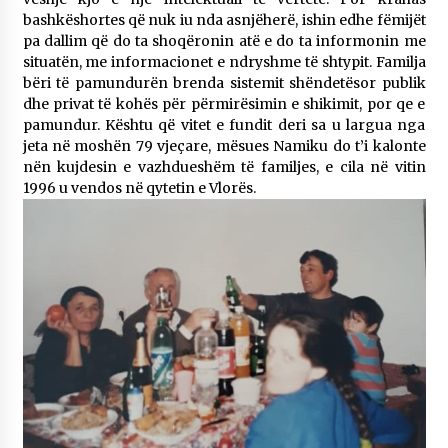
bashkëshortes që nuk iu nda asnjëherë, ishin edhe fëmijët
pa dallim që do ta shoqëronin atë e do ta informonin me
situatën, me informacionet e ndryshme të shtypit. Familja
bëri të pamundurën brenda sistemit shëndetësor publik
dhe privat të kohës për përmirësimin e shikimit, por qe e
pamundur. Kështu që vitet e fundit deri sa u largua nga
jeta në moshën 79 vjeçare, mësues Namiku do t’i kalonte
nën kujdesin e vazhdueshëm të familjes, e cila në vitin
1996 u vendos në qytetin e Vlorës.