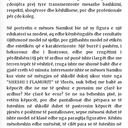
çdonjëra prej tyre transmentonte mesazhe bashkimi,
respekti, shoqërore dhe këshilluese, por dhe profesionale
për çdo koleg.
Në portretin e mësues Namikut bie në sy figura e një
edukatori sa modest, aq edhe këmbëngulës dhe rezultativ.
Gjithmonë model në sjellje, por gjithashtu model në etikën
dhe estetikën që e karakterizonte. Një burrë i pashëm, i
hekurosur dhe i llustrosur, edhe pse rrugëtimi i
përditshëm i tij për të ardhur në punë ishte i largët dhe me
terren tepër të vështirë, rruga ishte me shumë baltë dhe e
gjatë rreth 40 minuta. Interesante ishte se mësues Namiku
kur vinte në mëngjes në shkollë dukej sikur vinte nga
“SHESHI I FLAMURIT” të Vlorës, nuk bëhej me baltë as
këpucët dhe ne me të qeshur e pyesnim me çfarë ke
ardhur? Me çfarë ke ecur? Se ne na beheshin pisë, jo
vetëm këpucët, por dhe pantallonat dhe përpara se të
futeshim në shkollë duhet të pastronim këpucët dhe
pjesën e poshtme të pantallonave, sepse mësuesi duhet të
ishte model në klasë edhe nga paraqitja figurative. Kështu
mësoheshin edhe nxënësit, të cilët para se të futeshin në