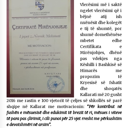
Vlerësimi më i saktë
ngelet vlerësimi që i
bëjnë atij ish
nxënësit dhe kolegët
e tij të shumtë, por
shumë domethënëse
mbetet edhe
Certifikata e
Mirënjohjes, dhënë
pas vdekjes nga
Këshilli i Bashkisë së
Himarës me
propozim të
Kryesisë së fshatit
dhe shoqatës
Kallarati më 20 gusht
2016 me rastin e 100 vjetorit të çeljes së shkollës së parë
shqipe në Kallarat me motivacionin:
“Për kontribut në
fushën e mësuesisë dhe edukimit të brezit të ri, mësues i viteve
të para pas çlirimit, i cili punoi për 25 vjet rresht me përkushtim
e devotshmëri në arsim”.