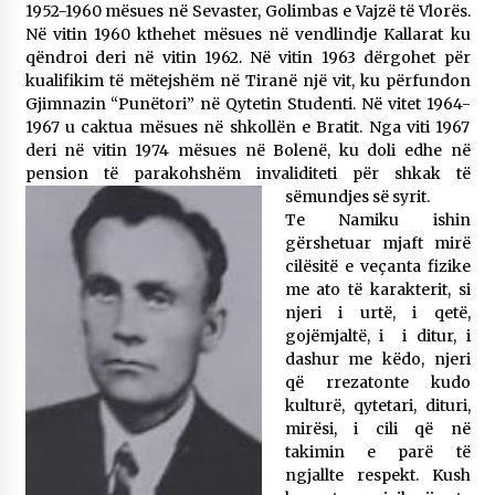
1952-1960 mësues në Sevaster, Golimbas e Vajzë të Vlorës.
Në vitin 1960 kthehet mësues në vendlindje Kallarat ku
qëndroi deri në vitin 1962. Në vitin 1963 dërgohet për
kualifikim të mëtejshëm në Tiranë një vit, ku përfundon
Gjimnazin “Punëtori” në Qytetin Studenti. Në vitet 1964-
1967 u caktua mësues në shkollën e Bratit. Nga viti 1967
deri në vitin 1974 mësues në Bolenë, ku doli edhe në
pension të parakohshëm invaliditeti për shkak të
sëmundjes së syrit.
Te Namiku ishin
gërshetuar mjaft mirë
cilësitë e veçanta fizike
me ato të karakterit, si
njeri i urtë, i qetë,
gojëmjaltë, i i ditur, i
dashur me këdo, njeri
që rrezatonte kudo
kulturë, qytetari, dituri,
mirësi, i cili që në
takimin e parë të
ngjallte respekt. Kush