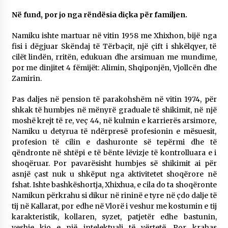
Në fund, por jo nga rëndësia diçka për familjen.
Namiku ishte martuar në vitin 1958 me Xhixhon, bijë nga
fisi i dëgjuar Skëndaj të Tërbaçit, një çift i shkëlqyer, të
cilët lindën, rritën, edukuan dhe arsimuan me mundime,
por me dinjitet 4 fëmijët: Alimin, Shqiponjën, Vjollcën dhe
Zamirin.
Pas daljes në pension të parakohshëm në vitin 1974, për
shkak të humbjes në mënyrë graduale të shikimit, në një
moshë krejt të re, veç 44, në kulmin e karrierës arsimore,
Namiku u detyrua të ndërpresë profesionin e mësuesit,
profesion të cilin e dashuronte së tepërmi dhe të
qëndronte në shtëpi e të bënte lëvizje të kontrolluara e i
shoqëruar. Por pavarësisht humbjes së shikimit ai për
asnjë çast nuk u shkëput nga aktivitetet shoqërore në
fshat. Ishte bashkëshortja, Xhixhua, e cila do ta shoqëronte
Namikun përkrahu si dikur në rininë e tyre në çdo dalje të
tij në Kallarat, por edhe në Vlorë i veshur me kostumin e tij
karakteristik, kollaren, syzet, patjetër edhe bastunin,
veshje kjo e një intelektuali të vërtetë. Por krahas