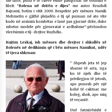
më lartë, puna e të cilëve është pasqyruar në botimin e
librit:
“Bolena në dritën e dijes”
me autor Rruzhdi
Bajrami, botim i vitit 2000. Respekte për mësues Namik
Mehmetin e gjithë plejadën e tij që punuan në ato vite
kudo në arsimin kombëtar e lanë pas gjurmë drite, duke
mbetur modele për gjeneratat e ardhshme”-përfundon
vlerësimin e tij- drejtor Ruzhdiu..
Kujtim Leskaj, ish mësues dhe drejtor i shkollës së
Bolenës në dedikimin që i bën mësues Namikut, ndër
të tjera shkruan:
” Shpesh jeta të jep
shanse të arta, nga
ku të njeh dhe të
privilegjon të jetosh,
apo punosh për një
kohë të caktuar me
koleg, shok, apo miq
të veçantë.
Unë fatmirësisht e