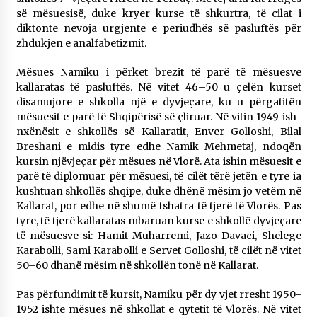
së mësuesisë, duke kryer kurse të shkurtra, të cilat i
diktonte nevoja urgjente e periudhës së pasluftës për
zhdukjen e analfabetizmit.
Mësues Namiku i përket brezit të parë të mësuesve
kallaratas të pasluftës. Në vitet 46–50 u çelën kurset
disamujore e shkolla një e dyvjeçare, ku u përgatitën
mësuesit e parë të Shqipërisë së çliruar. Në vitin 1949 ish-
nxënësit e shkollës së Kallaratit, Enver Golloshi, Bilal
Breshani e midis tyre edhe Namik Mehmetaj, ndoqën
kursin njëvjeçar për mësues në Vlorë. Ata ishin mësuesit e
parë të diplomuar për mësuesi, të cilët tërë jetën e tyre ia
kushtuan shkollës shqipe, duke dhënë mësim jo vetëm në
Kallarat, por edhe në shumë fshatra të tjerë të Vlorës. Pas
tyre, të tjerë kallaratas mbaruan kurse e shkollë dyvjeçare
të mësuesve si: Hamit Muharremi, Jazo Davaci, Shelege
Karabolli, Sami Karabolli e Servet Golloshi, të cilët në vitet
50–60 dhanë mësim në shkollën tonë në Kallarat.
Pas përfundimit të kursit, Namiku për dy vjet rresht 1950-
1952 ishte mësues në shkollat e qytetit të Vlorës. Në vitet