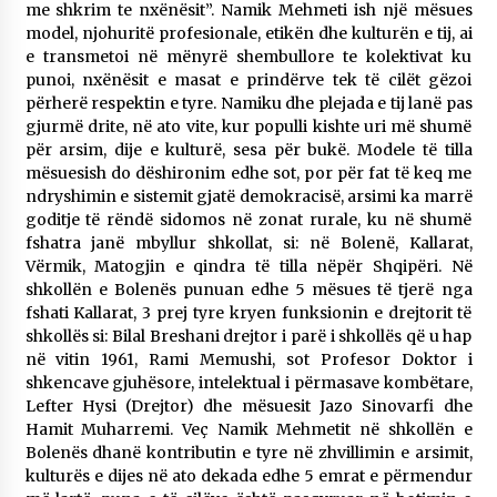
me shkrim te nxënësit”. Namik Mehmeti ish një mësues
model, njohuritë profesionale, etikën dhe kulturën e tij, ai
e transmetoi në mënyrë shembullore te kolektivat ku
punoi, nxënësit e masat e prindërve tek të cilët gëzoi
përherë respektin e tyre. Namiku dhe plejada e tij lanë pas
gjurmë drite, në ato vite, kur populli kishte uri më shumë
për arsim, dije e kulturë, sesa për bukë. Modele të tilla
mësuesish do dëshironim edhe sot, por për fat të keq me
ndryshimin e sistemit gjatë demokracisë, arsimi ka marrë
goditje të rëndë sidomos në zonat rurale, ku në shumë
fshatra janë mbyllur shkollat, si: në Bolenë, Kallarat,
Vërmik, Matogjin e qindra të tilla nëpër Shqipëri. Në
shkollën e Bolenës punuan edhe 5 mësues të tjerë nga
fshati Kallarat, 3 prej tyre kryen funksionin e drejtorit të
shkollës si: Bilal Breshani drejtor i parë i shkollës që u hap
në vitin 1961, Rami Memushi, sot Profesor Doktor i
shkencave gjuhësore, intelektual i përmasave kombëtare,
Lefter Hysi (Drejtor) dhe mësuesit Jazo Sinovarfi dhe
Hamit Muharremi. Veç Namik Mehmetit në shkollën e
Bolenës dhanë kontributin e tyre në zhvillimin e arsimit,
kulturës e dijes në ato dekada edhe 5 emrat e përmendur