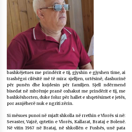
bashkëjetues me prindërit e tij, gjyshin e gjyshen time, ai
trashëgoi cilësitë më të mira: sjelljen, urtësinë, dashurinë
për punën dhe kujdesin për familjen. Sjell ndërmend
bisedat në mbrëmje pranë oxhakut me prindërit e tij, me
bashkëshorten, duke folur për hallet e shqetësimet e jetës,
por asnjëherë nuk e ngriti zërin.
Si mësues punoi në mjaft shkolla në rrethin e Vlorës si në:
Sevaster, Vajzë, qytetin e Vlorës, Kallarat, Brataj e Bolenë.
Në vitin 1967 në Brataj, në shkollën e Fushës, unë pata