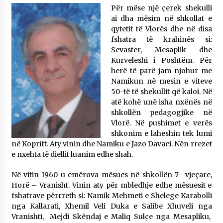
Për mëse një çerek shekulli
ai dha mësim në shkollat e
qytetit të Vlorës dhe në disa
fshatra të krahinës si:
Sevaster, Mesaplik dhe
Kurveleshi i Poshtëm. Për
herë të parë jam njohur me
Namikun në mesin e viteve
50-të të shekullit që kaloi. Në
atë kohë unë isha nxënës në
shkollën pedagogjike në
Vlorë. Në pushimet e verës
shkonim e laheshin tek lumi
në Koprift. Aty vinin dhe Namiku e Jazo Davaci. Nën rrezet
e nxehta të diellit luanim edhe shah.
Në vitin 1960 u emërova mësues në shkollën 7- vjeçare,
Horë – Vranisht. Vinin aty për mbledhje edhe mësuesit e
fshatrave përrreth si: Namik Mehmeti e Shelege Karabolli
nga Kallarati, Xhemil Veli Duka e Salibe Xhuveli nga
Vranishti, Mejdi Skëndaj e Maliq Sulçe nga Mesapliku,