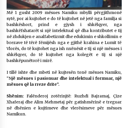
Më 1 gusht 2009 mësues Namiku mbylli përgjithmonë
sytë, por ai kujtohet e do të kujtohet në jetë nga familja si
bashkëshort, prind e gjysh i shkëlqyer, nga
bashkëfshatarët si një intelektual që dha kontributet e tij
në zhdukjen e analfabetizmit dhe edukimin e shkollimin e
brezave të tërë fëmijësh nga e gjithë krahina e Lumit të
Vlorës, do të kujtohet nga ish nxënësit e tij si një mësues i
shkëlqyer, do të kujtohet nga kolegët e tij si një
bashkëpunëtorë i mirë.
I tillë ishte dhe mbeti në kujtesën tonë mësues Namiku,
“N
jë mësues i pasionuar dhe intelektual i formuar, një
mësues që la rreze drite”.
Shënim:
Falënderoj zotërinjtë: Ruzhdi Bajramaj, Çize
Xhaferaj dhe Alim Mehmetaj për gatishmërinë e treguar
në dhënien e kujtimeve dhe vlerësimeve për mësues
Namikun.