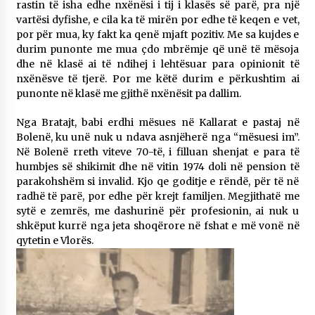
rastin të isha edhe nxënësi i tij i klasës së parë, pra një
vartësi dyfishe, e cila ka të mirën por edhe të keqen e vet,
por për mua, ky fakt ka qenë mjaft pozitiv. Me sa kujdes e
durim punonte me mua çdo mbrëmje që unë të mësoja
dhe në klasë ai të ndihej i lehtësuar para opinionit të
nxënësve të tjerë. Por me këtë durim e përkushtim ai
punonte në klasë me gjithë nxënësit pa dallim.
Nga Bratajt, babi erdhi mësues në Kallarat e pastaj në
Bolenë, ku unë nuk u ndava asnjëherë nga “mësuesi im”.
Në Bolenë rreth viteve 70-të, i filluan shenjat e para të
humbjes së shikimit dhe në vitin 1974 doli në pension të
parakohshëm si invalid. Kjo qe goditje e rëndë, për të në
radhë të parë, por edhe për krejt familjen. Megjithatë me
sytë e zemrës, me dashurinë për profesionin, ai nuk u
shkëput kurrë nga jeta shoqërore në fshat e më vonë në
qytetin e Vlorës.