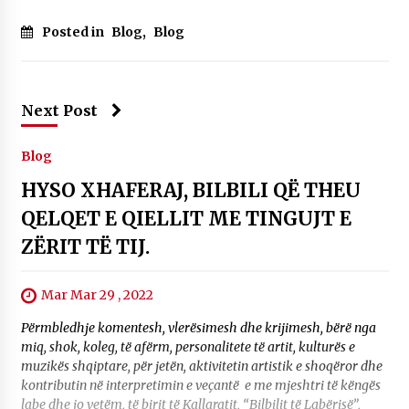
Posted in
Blog
,
Blog
Next Post
Blog
HYSO XHAFERAJ, BILBILI QË THEU
QELQET E QIELLIT ME TINGUJT E
ZËRIT TË TIJ.
Mar Mar 29 , 2022
Përmbledhje komentesh, vlerësimesh dhe krijimesh, bërë nga
miq, shok, koleg, të afërm, personalitete të artit, kulturës e
muzikës shqiptare, për jetën, aktivitetin artistik e shoqëror dhe
kontributin në interpretimin e veçantë e me mjeshtri të këngës
labe dhe jo vetëm, të birit të Kallaratit, “Bilbilit të Labërisë”,