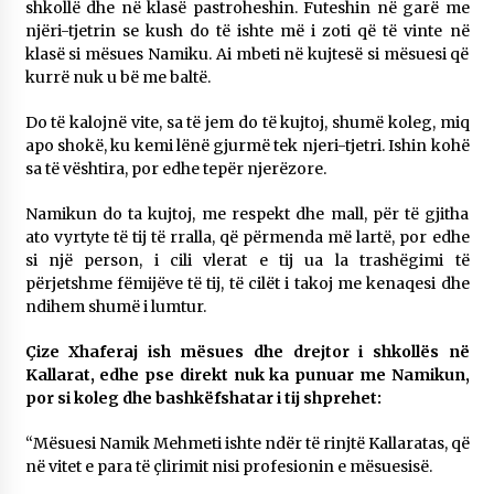
shkollë dhe në klasë pastroheshin. Futeshin në garë me
njëri-tjetrin se kush do të ishte më i zoti që të vinte në
klasë si mësues Namiku. Ai mbeti në kujtesë si mësuesi që
kurrë nuk u bë me baltë.
Do të kalojnë vite, sa të jem do të kujtoj, shumë koleg, miq
apo shokë, ku kemi lënë gjurmë tek njeri-tjetri. Ishin kohë
sa të vështira, por edhe tepër njerëzore.
Namikun do ta kujtoj, me respekt dhe mall, për të gjitha
ato vyrtyte të tij të rralla, që përmenda më lartë, por edhe
si një person, i cili vlerat e tij ua la trashëgimi të
përjetshme fëmijëve të tij, të cilët i takoj me kenaqesi dhe
ndihem shumë i lumtur.
Çize Xhaferaj ish mësues dhe drejtor i shkollës në
Kallarat, edhe pse direkt nuk ka punuar me Namikun,
por si koleg dhe bashkëfshatar i tij shprehet:
“Mësuesi Namik Mehmeti ishte ndër të rinjtë Kallaratas, që
në vitet e para të çlirimit nisi profesionin e mësuesisë.