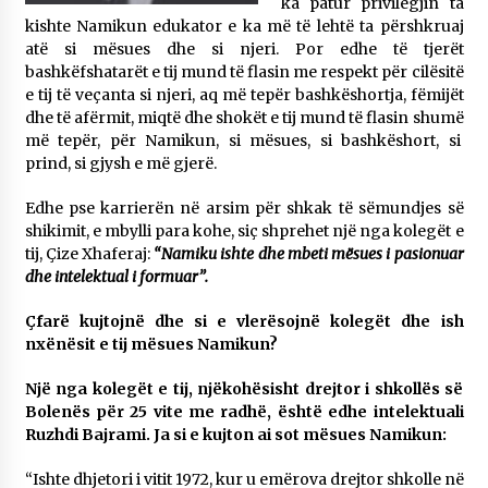
ka patur privilegjin ta
kishte Namikun edukator e ka më të lehtë ta përshkruaj
atë si mësues dhe si njeri. Por edhe të tjerët
bashkëfshatarët e tij mund të flasin me respekt për cilësitë
e tij të veçanta si njeri, aq më tepër bashkëshortja, fëmijët
dhe të afërmit, miqtë dhe shokët e tij mund të flasin shumë
më tepër, për Namikun, si mësues, si bashkëshort, si
prind, si gjysh e më gjerë.
Edhe pse karrierën në arsim për shkak të sëmundjes së
shikimit, e mbylli para kohe, siç shprehet një nga kolegët e
tij, Çize Xhaferaj:
“Namiku ishte dhe mbeti mësues i pasionuar
dhe intelektual i formuar”.
Çfarë kujtojnë dhe si e vlerësojnë kolegët dhe ish
nxënësit e tij mësues Namikun?
Një nga kolegët e tij, njëkohësisht drejtor i shkollës së
Bolenës për 25 vite me radhë, është edhe intelektuali
Ruzhdi Bajrami. Ja si e kujton ai sot mësues Namikun:
“Ishte dhjetori i vitit 1972, kur u emërova drejtor shkolle në