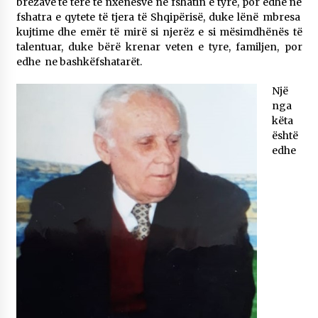
brezave të tërë të nxënësve në fshatin e tyre, por edhe në
KALLARATI NË AKSIONET KOMBËTARE PËR
fshatra e qytete të tjera të Shqipërisë, duke lënë mbresa
RINDËRTIMIN E VENDIT – NGA ÇIZE XHAFERAJ
kujtime dhe emër të mirë si njerëz e si mësimdhënës të
22/09/2025
talentuar, duke bërë krenar veten e tyre, familjen, por
edhe ne bashkëfshatarët.
– ËNGJËLL HASIMAJ – “KUJTIMET E MIA PËR
KALLARATIN SI MËSUES I MATEMATIKËS, POR
EDHE SI NJË BANOR I PËRKOHSHËM I TIJ”
Një
12/09/2025
nga
këta
Gazeta Kallarati nr. 114
është
06/02/2025
edhe