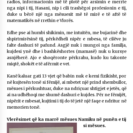
radios, informacionin më të plotë për arsimin e merrte
nga nipi i tij, Hasani, nip i cili trashëgoi profesionin e tij,
duke u bërë një nga mësuesit më të mirë e të aftë të
matematikës në rrethin e Vlorës.
Edhe pse ai humbi shikimin, me intuitën, me bujarinë dhe
shpirtmirësinë tij, përkëdheli nipër e mbesa, të cilëve ju
falte dashuri të pafund. Asgjë nuk i mungoi nga familja,
kujdesi ynë dhe i bashkëshortes (mamasë) nuk u kursye
asnjëherë. Ajo e shoqëronte përkrahu, kudo ku takonte
miqtë, shokët e të afërmit e vet.
Kanë kaluar gati 13 vjet që babin nuk e kemi fizikisht, por
në kujtesën tonë si fëmijë, ai mbetet një prind shembullor,
mësues i përkushtuar, duke na ndriçuar shtigjet e jetës, që
ai na udhëhoqi me shumë dashuri e kujdes. Për ne fëmijët,
nipërit e mbesat, kujtimi i tij do të jetë një faqe e ndritur në
memorien tonë.
Vlerësimet që ka marrë mësues Namiku në punën e tij
si mësues.