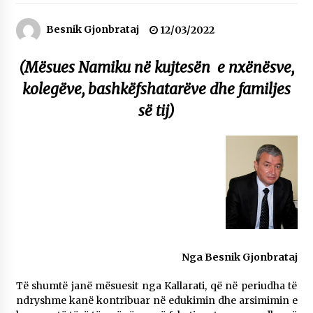
NË KALLARAT, NË “FSHATIN E DJEGUR” U
ZHVILLUA EDICIONI I TRETË I PIKNIKU
Besnik Gjonbrataj
12/03/2022
PRANVEROR
26/05/2026
(Mësues Namiku në kujtesën e nxënësve,
Gazeta Kallarati nr. 117
kolegëve, bashkëfshatarëve dhe familjes
03/05/2026
së tij)
Gazeta Kallarati nr. 116
28/01/2026
Mbi kockat e martirëve ngrihet Atdheu
17/10/2025
Gazeta Kallarati nr. 115
14/10/2025
Faksimilet e një 83 vjetori lufte: Çfarë shkruan
Nga Besnik Gjonbrataj
Vexhi Buharaja për Heroin e Popullit, Mumin
Selami.
Të shumtë janë mësuesit nga Kallarati, që në periudha të
04/10/2025
ndryshme kanë kontribuar në edukimin dhe arsimimin e