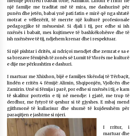
mendje portreti i babait tonë, Namikut. Lindur e rritur në
një familje me traditat më të mira, me dashurinë për
punën dhe jetën, babai ynë pati fatin e mirë që nga shtatë
motrat e vëllezërit, të merrte një kulturë profesionale
pedagogjike të mësuesisë. Si djali i tij, por edhe si ish
nxënës i babait, mes kujtimeve të bashkëkohësve dhe të
ish nxënësve të tij, ndjehem krenar dhe i respektuar.
Si një pishtar i dritës, ai ndriçoi mendjet dhe zemrat e sa e
sa brezave fëmijësh të zonës së Lumit të Vlorës me kulturë
e dije me përkushtim e dashuri.
I martuar me Xhixhon, bijë e familjes Skëndaj të Tërbaçit,
lindën e rritën 4 fëmijë: Alimin, Shqiponjën, Vjollcën dhe
Zamirin. Unë si fëmija i parë, por edhe si nxënës i tij, e kam
të skalitur portretin e tij në mendje: i gjatë, me trup të
derdhur, me fytyrë të qeshur si të gjyshes. E mbaj mend
gjithmonë të kullarisur dhe shumë të kujdesshëm për
paraqitjen e jashtme si njeri.
I rritur, i
martuar dhe