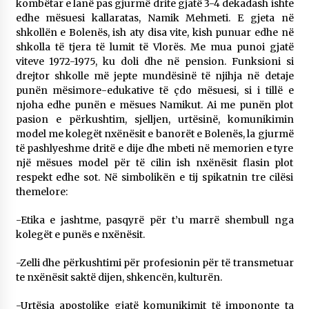
kombëtar e lanë pas gjurmë drite gjatë 3-4 dekadash ishte
edhe mësuesi kallaratas, Namik Mehmeti. E gjeta në
shkollën e Bolenës, ish aty disa vite, kish punuar edhe në
shkolla të tjera të lumit të Vlorës. Me mua punoi gjatë
viteve 1972-1975, ku doli dhe në pension. Funksioni si
drejtor shkolle më jepte mundësinë të njihja në detaje
punën mësimore-edukative të çdo mësuesi, si i tillë e
njoha edhe punën e mësues Namikut. Ai me punën plot
pasion e përkushtim, sjelljen, urtësinë, komunikimin
model me kolegët nxënësit e banorët e Bolenës, la gjurmë
të pashlyeshme dritë e dije dhe mbeti në memorien e tyre
një mësues model për të cilin ish nxënësit flasin plot
respekt edhe sot. Në simbolikën e tij spikatnin tre cilësi
themelore:
-Etika e jashtme, pasqyrë për t’u marrë shembull nga
kolegët e punës e nxënësit.
-Zelli dhe përkushtimi për profesionin për të transmetuar
te nxënësit saktë dijen, shkencën, kulturën.
-Urtësia apostolike gjatë komunikimit të impononte ta