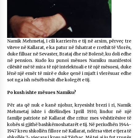
Namik Mehmetaj, i cili karrierën e tij në arsim, përveç tre
viteve në Kallarat, e ka patur në fshatrat e rrethit të Vlorës,
duke filluar në Sevaster, Brataj dhe në Bolenë, ku doli edhe
në pension. Kudo ku punoi mësues Namiku manifestoi
cilësitë më të mira të një intelektuali e të një mësuesi, duke
lënë një emër të mirë e duke qenë i mjaft i vlerësuar edhe
sot nga ish nëxëbnësit dhe kolegët e tij.
Po kush ishte mësues Namiku?
Për ata që nuk e kanë njohur, kryesisht brezi i ri, Namik
Mehmetaj ishte i ditëlindjes 1prill 1930, lindur në një
familje patriote në Kallarat dhe rritur mes vështirësive të
kohës si gjithë bashkëmoshatarët e tij. Në periudhën 1944-
1947 kreu shkollën fillore në Kallarat, ndërsa vitet e tjera të
shkollës 7- vjeçare i kreu në Tërbaç. Më tej ai iu fut rrugës