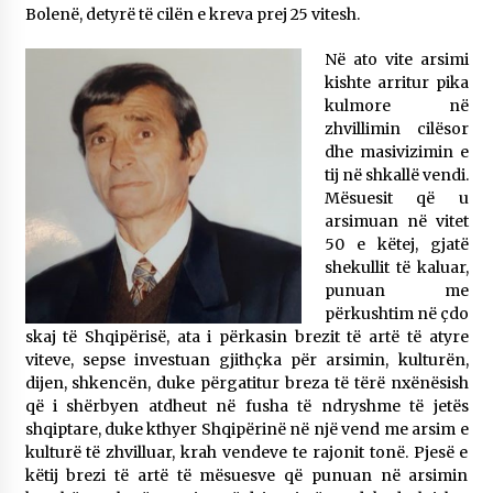
Bolenë, detyrë të cilën e kreva prej 25 vitesh.
Në ato vite arsimi
kishte arritur pika
kulmore në
zhvillimin cilësor
dhe masivizimin e
tij në shkallë vendi.
Mësuesit që u
arsimuan në vitet
50 e këtej, gjatë
shekullit të kaluar,
punuan me
përkushtim në çdo
skaj të Shqipërisë, ata i përkasin brezit të artë të atyre
viteve, sepse investuan gjithçka për arsimin, kulturën,
dijen, shkencën, duke përgatitur breza të tërë nxënësish
që i shërbyen atdheut në fusha të ndryshme të jetës
shqiptare, duke kthyer Shqipërinë në një vend me arsim e
kulturë të zhvilluar, krah vendeve te rajonit tonë. Pjesë e
këtij brezi të artë të mësuesve që punuan në arsimin