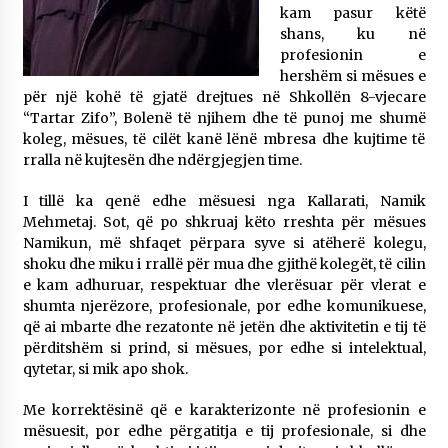
kam pasur këtë
shans, ku në
profesionin e
hershëm si mësues e
për një kohë të gjatë drejtues në Shkollën 8-vjecare
“Tartar Zifo”, Bolenë të njihem dhe të punoj me shumë
koleg, mësues, të cilët kanë lënë mbresa dhe kujtime të
rralla në kujtesën dhe ndërgjegjen time.
I tillë ka qenë edhe mësuesi nga Kallarati, Namik
Mehmetaj. Sot, që po shkruaj këto rreshta për mësues
Namikun, më shfaqet përpara syve si atëherë kolegu,
shoku dhe miku i rrallë për mua dhe gjithë kolegët, të cilin
e kam adhuruar, respektuar dhe vlerësuar për vlerat e
shumta njerëzore, profesionale, por edhe komunikuese,
që ai mbarte dhe rezatonte në jetën dhe aktivitetin e tij të
përditshëm si prind, si mësues, por edhe si intelektual,
qytetar, si mik apo shok.
Me korrektësinë që e karakterizonte në profesionin e
mësuesit, por edhe përgatitja e tij profesionale, si dhe