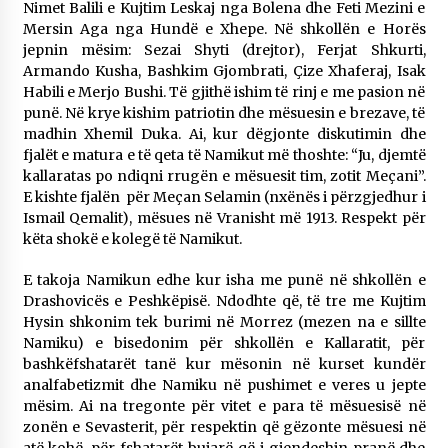
Nimet Balili e Kujtim Leskaj nga Bolena dhe Feti Mezini e
Mersin Aga nga Hundë e Xhepe. Në shkollën e Horës
jepnin mësim: Sezai Shyti (drejtor), Ferjat Shkurti,
Armando Kusha, Bashkim Gjombrati, Çize Xhaferaj, Isak
Habili e Merjo Bushi. Të gjithë ishim të rinj e me pasion në
punë. Në krye kishim patriotin dhe mësuesin e brezave, të
madhin Xhemil Duka. Ai, kur dëgjonte diskutimin dhe
fjalët e matura e të qeta të Namikut më thoshte: “Ju, djemtë
kallaratas po ndiqni rrugën e mësuesit tim, zotit Meçani”.
E kishte fjalën për Meçan Selamin (nxënës i përzgjedhur i
Ismail Qemalit), mësues në Vranisht më 1913. Respekt për
këta shokë e kolegë të Namikut.
E takoja Namikun edhe kur isha me punë në shkollën e
Drashovicës e Peshkëpisë. Ndodhte që, të tre me Kujtim
Hysin shkonim tek burimi në Morrez (mezen na e sillte
Namiku) e bisedonim për shkollën e Kallaratit, për
bashkëfshatarët tanë kur mësonin në kurset kundër
analfabetizmit dhe Namiku në pushimet e veres u jepte
mësim. Ai na tregonte për vitet e para të mësuesisë në
zonën e Sevasterit, për respektin që gëzonte mësuesi në
atë kohë, për fshatarët bujarë që i gjendeshin pranë dhe