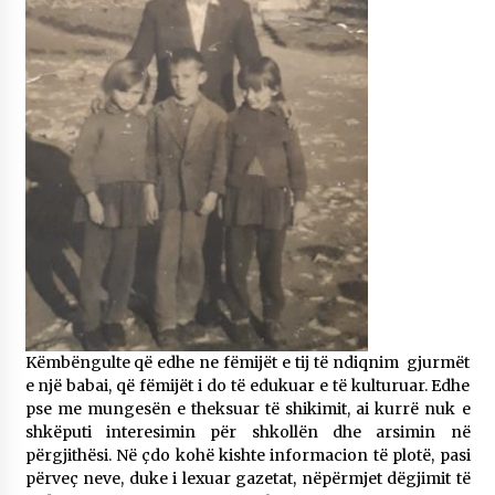
Këmbëngulte që edhe ne fëmijët e tij të ndiqnim gjurmët
e një babai, që fëmijët i do të edukuar e të kulturuar. Edhe
pse me mungesën e theksuar të shikimit, ai kurrë nuk e
shkëputi interesimin për shkollën dhe arsimin në
përgjithësi. Në çdo kohë kishte informacion të plotë, pasi
përveç neve, duke i lexuar gazetat, nëpërmjet dëgjimit të