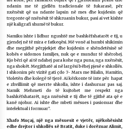
ndanin me të gjellën tradicionale të fukarasë, për
nxënësit që ua ndante lapsin në mes dhe kujdesin që
tregonte që nxënësit të shkruanin bukur, pasi ai vet kishte
një kaligrafi shumë të bukur.
Namiku ishte i lidhur ngushtë me bashkëfshatarët e tij, u
gjendej në të mira e fatkeqësi. Më vonë ai humbi shikimin
dhe megjithë përpjekjet dhe kujdesin e shëndetësisë së
kohës e sidomos familjes, nuk qe e mundur të shërohej.
Kjo bëri që ai të ndahej para kohe nga puna, nga nxënësit,
nga shokët. Megjithatë ai në largësi bëhej pjesë e shkollës.
I shkonim për vizitë gati çdo 7- Mars me Bilalin, Hamitin,
Violetën dhe kolegë të tjerë. Ai kërkonte të inte për hapat
e zhvillimit që merrte shkolla, ishte i dashuruar pas saj.
Namik Mehmeti do të kujtohet me respekt nga
bashkëfshatarët, nga nxënësit e tij dhe të gjithë ata që e
kanë njohur. Ai ishte dhe mbeti mësues i pasionuar dhe
intelektual i formuar”.
Xhafo Muçaj, një nga mësuesit e vjetër, njëkohësisht
edhe drejtor i shkollës së Bratit, duke i dorëzuar Alimit,