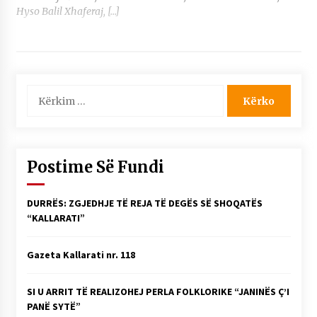
Hyso Balil Xhaferaj, […]
Kërko
për:
Postime Së Fundi
DURRËS: ZGJEDHJE TË REJA TË DEGËS SË SHOQATËS
“KALLARATI”
Gazeta Kallarati nr. 118
SI U ARRIT TË REALIZOHEJ PERLA FOLKLORIKE “JANINËS Ç’I
PANË SYTË”