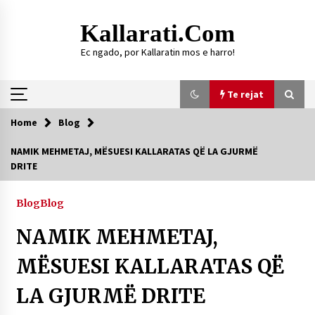
Skip
to
Kallarati.com
content
Ec ngado, por Kallaratin mos e harro!
Te rejat
Home
Blog
Te rejat
NAMIK MEHMETAJ, MËSUESI KALLARATAS QË LA GJURMË
DRITE
DURRËS: ZGJEDHJE TË REJA TË DEGËS SË
SHOQATËS “KALLARATI”
16/07/2026
Blog
Blog
Gazeta Kallarati nr. 118
NAMIK MEHMETAJ,
07/07/2026
MËSUESI KALLARATAS QË
SI U ARRIT TË REALIZOHEJ PERLA FOLKLORIKE
“JANINËS Ç’I PANË SYTË”
LA GJURMË DRITE
06/06/2026