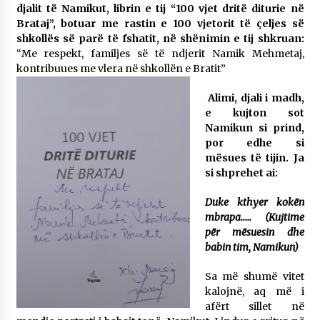
djalit të Namikut, librin e tij “100 vjet dritë diturie në
Brataj”, botuar me rastin e 100 vjetorit të çeljes së
shkollës së parë të fshatit, në shënimin e tij shkruan:
“Me respekt, familjes së të ndjerit Namik Mehmetaj,
kontribuues me vlera në shkollën e Bratit”
Alimi, djali i madh,
e kujton sot
Namikun si prind,
por edhe si
mësues të tijin. Ja
si shprehet ai:
Duke kthyer kokën
mbrapa….. (Kujtime
për mësuesin dhe
babin tim, Namikun)
Sa më shumë vitet
kalojnë, aq më i
afërt sillet në