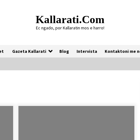
Kallarati.com
Ec ngado, por Kallaratin mos e harro!
et
Gazeta Kallarati
Blog
Intervista
Kontaktoni me n
Gazeta Kallarati nr. 118
07/07/2026
Gazeta Kallarati nr. 117
03/05/2026