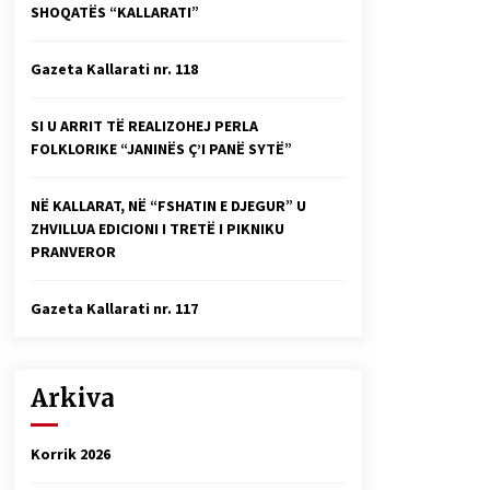
SHOQATËS “KALLARATI”
Faksimilet e një 83 vjetori lufte:
Çfarë shkruan Vexhi Buharaja për
Heroin e Popullit, Mumin Selami.
Gazeta Kallarati nr. 118
04/10/2025
Gazeta Kallarati nr. 114
SI U ARRIT TË REALIZOHEJ PERLA
06/02/2025
FOLKLORIKE “JANINËS Ç’I PANË SYTË”
NË KALLARAT, NË “FSHATIN E DJEGUR” U
ZHVILLUA EDICIONI I TRETË I PIKNIKU
PRANVEROR
Gazeta Kallarati nr. 117
Arkiva
Korrik 2026