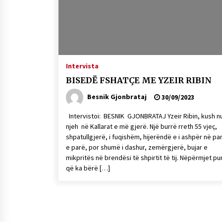
Mbi kockat e martirëve ngrihet
Atdheu
17/10/2025
KALLARATI NË AKSIONET
KOMBËTARE PËR RINDËRTIMIN E
Intervista
VENDIT – NGA ÇIZE XHAFERAJ
BISEDË FSHATÇE ME YZEIR RIBIN
22/09/2025
Besnik Gjonbrataj
30/09/2023
Intervistoi: BESNIK GJONBRATAJ Yzeir Ribin, kush n
njeh në Kallarat e më gjerë. Një burrë rreth 55 vjeç,
shpatullgjerë, i fuqishëm, hijerëndë e i ashpër në p
e parë, por shumë i dashur, zemërgjerë, bujar e
mikpritës në brendësi të shpirtit të tij. Nëpërmjet p
që ka bërë […]