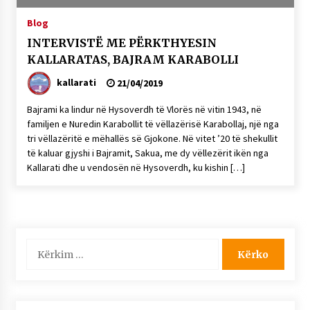
NË KALLARAT, NË “FSHATIN E DJEGUR” U
Blog
ZHVILLUA EDICIONI I TRETË I PIKNIKU
PRANVEROR
INTERVISTË ME PËRKTHYESIN
26/05/2026
KALLARATAS, BAJRAM KARABOLLI
Gazeta Kallarati nr. 117
kallarati
21/04/2019
03/05/2026
Bajrami ka lindur në Hysoverdh të Vlorës në vitin 1943, në
Gazeta Kallarati nr. 116
familjen e Nuredin Karabollit të vëllazërisë Karabollaj, një nga
tri vëllazëritë e mëhallës së Gjokone. Në vitet ’20 të shekullit
28/01/2026
të kaluar gjyshi i Bajramit, Sakua, me dy vëllezërit ikën nga
Mbi kockat e martirëve ngrihet Atdheu
Kallarati dhe u vendosën në Hysoverdh, ku kishin […]
17/10/2025
Gazeta Kallarati nr. 115
14/10/2025
Kërko
Faksimilet e një 83 vjetori lufte: Çfarë shkruan
për:
Vexhi Buharaja për Heroin e Popullit, Mumin
Selami.
04/10/2025