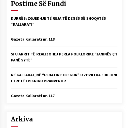
Postime Së Fundi
KALLARATI NË AKSIONET KOMBËTARE PËR
RINDËRTIMIN E VENDIT – NGA ÇIZE XHAFERAJ
22/09/2025
DURRËS: ZGJEDHJE TË REJA TË DEGËS SË SHOQATËS
“KALLARATI”
– ËNGJËLL HASIMAJ – “KUJTIMET E MIA PËR
KALLARATIN SI MËSUES I MATEMATIKËS, POR
EDHE SI NJË BANOR I PËRKOHSHËM I TIJ”
Gazeta Kallarati nr. 118
12/09/2025
Gazeta Kallarati nr. 114
SI U ARRIT TË REALIZOHEJ PERLA FOLKLORIKE “JANINËS Ç’I
PANË SYTË”
06/02/2025
NË KALLARAT, NË “FSHATIN E DJEGUR” U ZHVILLUA EDICIONI
I TRETË I PIKNIKU PRANVEROR
Gazeta Kallarati nr. 117
Arkiva