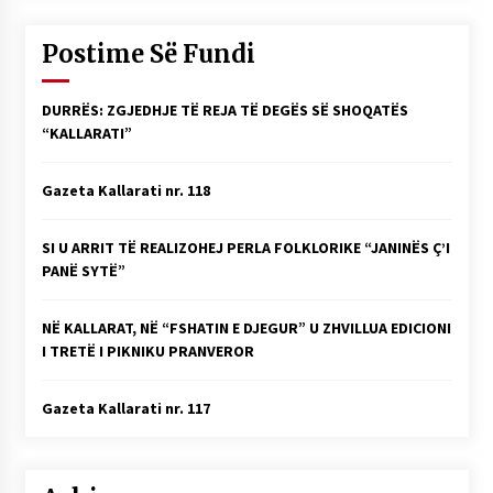
Postime Së Fundi
DURRËS: ZGJEDHJE TË REJA TË DEGËS SË SHOQATËS
“KALLARATI”
Gazeta Kallarati nr. 118
SI U ARRIT TË REALIZOHEJ PERLA FOLKLORIKE “JANINËS Ç’I
PANË SYTË”
NË KALLARAT, NË “FSHATIN E DJEGUR” U ZHVILLUA EDICIONI
I TRETË I PIKNIKU PRANVEROR
Gazeta Kallarati nr. 117