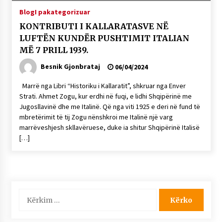
KALLARATI NË AKSIONET KOMBËTARE PËR
Blog
I pakategorizuar
RINDËRTIMIN E VENDIT – NGA ÇIZE XHAFERAJ
KONTRIBUTI I KALLARATASVE NË
22/09/2025
LUFTËN KUNDËR PUSHTIMIT ITALIAN
– ËNGJËLL HASIMAJ – “KUJTIMET E MIA PËR
MË 7 PRILL 1939.
KALLARATIN SI MËSUES I MATEMATIKËS, POR
EDHE SI NJË BANOR I PËRKOHSHËM I TIJ”
Besnik Gjonbrataj
06/04/2024
12/09/2025
Marrë nga Libri “Historiku i Kallaratit”, shkruar nga Enver
Gazeta Kallarati nr. 114
Strati. Ahmet Zogu, kur erdhi në fuqi, e lidhi Shqipërinë me
06/02/2025
Jugosllavinë dhe me Italinë. Që nga viti 1925 e deri në fund të
mbretërimit të tij Zogu nënshkroi me Italinë një varg
marrëveshjesh skllavëruese, duke ia shitur Shqipërinë Italisë
[…]
Kërko
për: