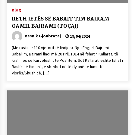
NË KALLARAT, NË “FSHATIN E DJEGUR” U
Blog
ZHVILLUA EDICIONI I TRETË I PIKNIKU
PRANVEROR
RETH JETËS SË BABAIT TIM BAJRAM
26/05/2026
QAMIL BAJRAMI (TOÇAJ)
Gazeta Kallarati nr. 117
Besnik Gjonbrataj
19/04/2024
03/05/2026
(Me rastin e 110 vjetorit të lindjes) Nga Engjëll Bajrami
Gazeta Kallarati nr. 116
Babai im, Bajrami lindi më 20 Prill 1914 në fshatin Kallarat, të
krahinës së Kurveleshit të Poshtëm. Sot Kallarati është fshat i
28/01/2026
Bashkisë Himarë, e shtrihet në të dy anët e lumit të
Mbi kockat e martirëve ngrihet Atdheu
Vlorës/Shushicë, […]
17/10/2025
Gazeta Kallarati nr. 115
14/10/2025
Faksimilet e një 83 vjetori lufte: Çfarë shkruan
Vexhi Buharaja për Heroin e Popullit, Mumin
Selami.
04/10/2025