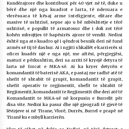
Kundërajrore dhe kontribuoi për 40 vjet në të,
duke u
bërë dhe një nga kuadrot e larta, të nderuara e
vlerësuara të kësaj arme inteligjente,
elitare dhe
masive të ushtrisë, sepse ajo u bë mbështetje e tërë
ushtrisë, e popullit të armatosur dhe i
doli zot tërë
kohën mbrojtjes të hapësirës ajrore të vendit.
Nedini
është nga ato kuadro që i qëndroi besnik deri në fund
armës së tij të dashur. Ai i ngjiti shkallët e karrierës si
oficer kuadër një e nga një, me aftësi, përgjegjësi,
maturi e përkushtim,
deri sa arriti të kryejë detyra të
larta në forcat e MKA-së. Ai ka kryer detyrën e
komandantit të
baterisë AKA, e pastaj me radhë atë të
shefit të shtabit të grupit, komandantit të grupit,
shefit
operativ te regjimentit, shefit te shtabit të
Regjimentit, komandantit te Regjimentit dhe deri atë të
Komandantit te MKA-së në korpusin e Burrelit për
disa vite. Nedini ka pasur dhe një gjeografi
të gjerë të
lëvizjeve si në Tirane, Vlorë, Durrës, Burrel e prapë në
Tiranë ku e mbyll karrierën.