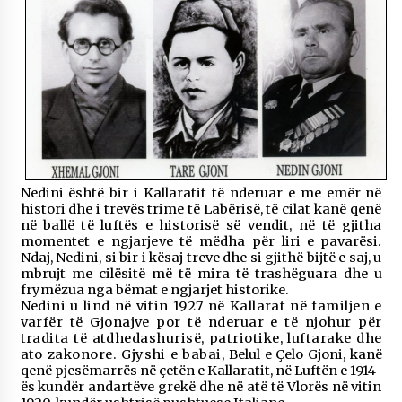
KALLARATI NË AKSIONET KOMBËTARE PËR
RINDËRTIMIN E VENDIT – NGA ÇIZE XHAFERAJ
22/09/2025
– ËNGJËLL HASIMAJ – “KUJTIMET E MIA PËR
KALLARATIN SI MËSUES I MATEMATIKËS, POR
EDHE SI NJË BANOR I PËRKOHSHËM I TIJ”
12/09/2025
Gazeta Kallarati nr. 114
06/02/2025
Nedini është bir i Kallaratit të nderuar e me emër në
histori dhe i trevës trime të Labërisë, të cilat
kanë qenë
në ballë të luftës e historisë së vendit, në të gjitha
momentet e ngjarjeve të mëdha për
liri e pavarësi.
Ndaj, Nedini, si bir i kësaj treve dhe si gjithë bijtë e saj, u
mbrujt me cilësitë më të mira të trashëguara dhe u
frymëzua nga bëmat e ngjarjet historike.
Nedini u lind në vitin 1927 në Kallarat në familjen e
varfër të Gjonajve por të nderuar e të njohur për
tradita të atdhedashurisë, patriotike, luftarake dhe
ato zakonore. Gjyshi e babai,
Belul e Çelo Gjoni, kanë
qenë pjesëmarrës në çetën e Kallaratit, në Luftën e 1914-
ës kundër andartëve grekë dhe në atë të Vlorës në vitin