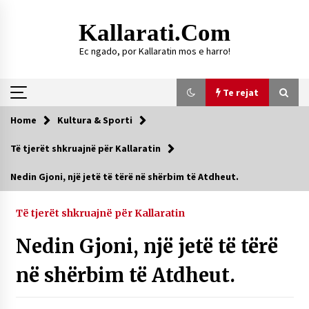
Skip
to
Kallarati.com
content
Ec ngado, por Kallaratin mos e harro!
Te rejat
Home
Kultura & Sporti
Te rejat
Të tjerët shkruajnë për Kallaratin
DURRËS: ZGJEDHJE TË REJA TË DEGËS SË
Nedin Gjoni, një jetë të tërë në shërbim të Atdheut.
SHOQATËS “KALLARATI”
16/07/2026
Të tjerët shkruajnë për Kallaratin
Gazeta Kallarati nr. 118
Nedin Gjoni, një jetë të tërë
07/07/2026
në shërbim të Atdheut.
SI U ARRIT TË REALIZOHEJ PERLA FOLKLORIKE
“JANINËS Ç’I PANË SYTË”
06/06/2026