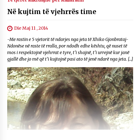
Të tjerët shkruajnë për Kallaratin
Në kujtim të vjehrrës time
Die Maj 11 , 2014
-Me rastin e 5 vjetorit të ndarjes nga jeta të Xhiko Gjonbrataj-
Ndonëse në raste të rralla, por ndodh edhe kështu, që nuset të
mos i respektojnë vjehrrat e tyre, t’i shajnë, t’i urrejnë kur janë
gjallë dhe jo më që t’i kujtojnë pasi ato të jenë ndarë nga jeta. […]