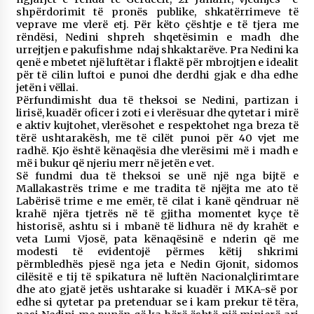
shpërdorimit të pronës publike, shkatërrimeve të
veprave me vlerë etj. Për këto çështje e të tjera me
rëndësi, Nedini shpreh shqetësimin e madh dhe
urrejtjen e pakufishme ndaj shkaktarëve. Pra Nedini ka
qenë e mbetet një luftëtar i flaktë për mbrojtjen e idealit
për të cilin luftoi e punoi dhe derdhi gjak e dha edhe
jetën i vëllai.
Përfundimisht dua të theksoi se Nedini, partizan i
lirisë, kuadër oficer i zoti e i vlerësuar dhe qytetar i mirë
e aktiv kujtohet, vlerësohet e respektohet nga breza të
tërë ushtarakësh, me të cilët punoi për 40 vjet me
radhë. Kjo është kënaqësia dhe vlerësimi më i madh e
më i bukur që njeriu merr në jetën e vet.
Së fundmi dua të theksoi se unë një nga bijtë e
Mallakastrës trime e me tradita të njëjta me ato të
Labërisë trime e me emër, të cilat i kanë qëndruar në
krahë njëra tjetrës në të gjitha momentet kyçe të
historisë, ashtu si i mbanë të lidhura në dy krahët e
veta Lumi Vjosë, pata kënaqësinë e nderin që me
modesti të evidentojë përmes këtij shkrimi
përmbledhës pjesë nga jeta e Nedin Gjonit, sidomos
cilësitë e tij të spikatura në luftën Nacionalçlirimtare
dhe ato gjatë jetës ushtarake si kuadër i MKA-së por
edhe si qytetar pa pretenduar se i kam prekur të tëra,