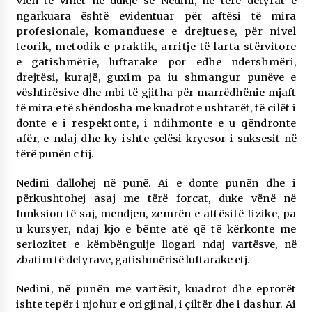
Vlen të vihet në dukje se Nedini, në tërë detyrat e
ngarkuara është evidentuar për aftësi të mira
profesionale, komanduese e drejtuese, për nivel
teorik, metodik e praktik, arritje të larta
stërvitore
e gatishmërie, luftarake por edhe ndershmëri,
drejtësi, kurajë, guxim pa iu shmangur
punëve e
vështirësive dhe mbi të gjitha për marrëdhënie mjaft
të mira e të shëndosha me kuadrot
e ushtarët, të cilët i
donte e i respektonte, i ndihmonte e u qëndronte
afër, e ndaj dhe ky ishte
çelësi kryesor i suksesit në
tërë punën c tij.
Nedini dallohej në punë. Ai e donte
punën dhe i
përkushtohej asaj me tërë forcat, duke vënë në
funksion të saj, mendjen, zemrën e
aftësitë fizike, pa
u kursyer, ndaj kjo e bënte atë që të kërkonte me
seriozitet e këmbëngulje
llogari ndaj vartësve, në
zbatim të detyrave, gatishmërisë luftarake etj.
Nedini, në punën me vartësit, kuadrot dhe eprorët
ishte tepër i njohur e origjinal, i çiltër dhe i dashur. Ai