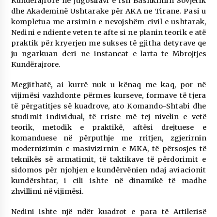
Kundëra
jrore ne jugosllavi e ish Bashkimin Sovjetik
dhe Akademinë Ushtarake për AKA ne Tirane.
Pasi u
kompletua me arsimin e nevojshëm civil e ushtarak,
Nedini e ndiente veten te afte si ne planin teorik e atë
praktik për kryerjen me sukses të gjitha detyrave qe
ju ngarkuan deri ne
instancat e larta te Mbrojtjes
Kundërajrore.
Megjithatë, ai kurrë nuk u kënaq me kaq, por në
vijimësi vazhdonte përmes kurseve, formave të tjera
të përgatitjes së kuadrove, ato Komando-Shtabi dhe
studimit individual, të rriste më tej
nivelin e vetë
teorik, metodik e praktikë, aftësi drejtuese e
komanduese në përputhje me rritjen, zgjerirnin
modernizimin c masivizirnin e MKA, të përsosjes të
teknikës së armatimit, të taktikave të
përdorimit e
sidomos për njohjen e kundërvënien ndaj aviacionit
kundërshtar, i cili ishte në
dinamikë të madhe
zhvillimi në vijimësi.
Nedini ishte një ndër kuadrot e para të Artilerisë