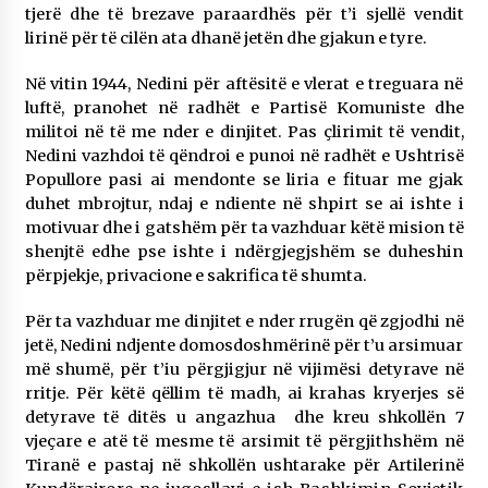
tjerë dhe të brezave paraardhës për t’i sjellë vendit
lirinë për të cilën ata dhanë jetën dhe gjakun e tyre.
Në vitin 1944, Nedini për aftësitë e vlerat e treguara në
luftë, pranohet në radhët e Partisë Komuniste dhe
militoi në të me nder e dinjitet. Pas çlirimit të vendit,
Nedini vazhdoi të qëndroi e punoi në radhët e Ushtrisë
Popullore pasi ai mendonte se liria e fituar me gjak
duhet mbrojtur, ndaj e ndiente në shpirt se ai ishte i
motivuar dhe i gatshëm për ta vazhduar këtë mision të
shenjtë edhe pse ishte i ndërgjegjshëm se duheshin
përpjekje, privacione e sakrifica të shumta.
Për ta vazhduar me dinjitet e nder rrugën që zgjodhi në
jetë, Nedini ndjente domosdoshmërinë për t’u arsimuar
më shumë, për t’iu përgjigjur në vijimësi detyrave në
rritje. Për këtë qëllim të madh, ai krahas kryerjes së
detyrave të ditës u angazhua dhe kreu shkollën 7
vjeçare e atë të mesme të arsimit të përgjithshëm në
Tiranë e pastaj në shkollën ushtarake për Artilerinë