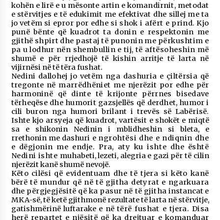
kohën e lirë e u mësonte artin e
komandirnit, metodat
e stërvitjes e të edukimit me efektivat dhe sillej me ta
jo vetëm si epror por
edhe si shok i afërt e prind. Kjo
punë bënte që kuadrot ta donin e respektonin me
gjithë shpirt
dhe pastaj të punonin me përkushtim e
pa u lodhur nën shembullin e tij, të aftësoheshin më
shumë e për rrjedhojë të kishin arritje të larta në
vijirnësi në të tëra fushat.
Nedini dallohej jo vetëm nga dashuria e çiltërsia që
tregonte në marrëdhëniet me njerëzit por
edhe për
harmoninë që dinte të krijonte përrnes bisedave
tërheqëse dhe humorit gazsjellës që
derdhet, humor i
cili buron nga humori brilant i trevës së Labërisë.
Ishte kjo arsyeja që kuadrot,
vartësit e shokët e miqtë
sa e shikonin Nedinin i mblidheshin si bleta, e
rrethonin me dashuri e
ngrohtësi dhe e ndiqnin dhe
e dëgjonin me endje. Pra, aty ku ishte dhe është
Nedini ishte
muhabeti, lezeti, alegria e gazi për të cilin
njerëzit kanë shumë nevojë.
Këto cilësi që evidentuam dhe të tjera si këto kanë
bërë të mundur që në të gjitha detyrat e ngarkuara
dhe përgjegjësitë që ka pasur në të gjitha
instancat e
MKA-së, të ketë gjithmonë rezultate të larta në stërvitje,
gatishmërinë luftarake e në
tërë fushat e tjera. Disa
herë repartet e njësitë që ka drejtuar e komanduar