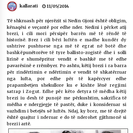
kallarati
NË KALLARAT, NË “FSHATIN E DJEGUR” U
11/05/2014
ZHVILLUA EDICIONI I TRETË I PIKNIKU
PRANVEROR
Të shkruash për njerëzit si Nedin Gjoni është obligim,
26/05/2026
kënaqësi e veçantë por edhe nder. Nedini
i përket atij
brezi, i cili mori përsipër barrën më të rëndë të
Gazeta Kallarati nr. 117
historisë. Brez i cili
bëri luftën e madhe kundër dy
03/05/2026
ushtrive pushtuese nga më të egrat në botë dhe
bashkë
punëtorëve të tyre ballisto-zogistë dhe i solli
Gazeta Kallarati nr. 116
lirinë e shumëpritur vendit e bashkë me të edhe
28/01/2026
pavarësinë e rrëmbyer. Po ashtu, këtij brezi i ra barra
Mbi kockat e martirëve ngrihet Atdheu
për rindërtimin e ndërtimin e vendit të shkatërruar
17/10/2025
nga lufta, por edhe për të kapërcyer edhe
prapambetjen shekullore ku e kishte lënë
regjimi
Gazeta Kallarati nr. 115
satrap i Zogut. Edhe për këto detyra të mëdha këtij
14/10/2025
brezi iu desh të punojë me
përkushtim, sakrifica të
mëdha e nde
rgjegje të pastër, duke i konsideruar si
Faksimilet e një 83 vjetori lufte: Çfarë shkruan
vazhdim i betejës së
luftës. Ndaj, ky brez, me të drejtë
Vexhi Buharaja për Heroin e Popullit, Mumin
është quajtur i nderuar e do të nderohet gjithmonë si
Selami.
brezi i
artë.
04/10/2025