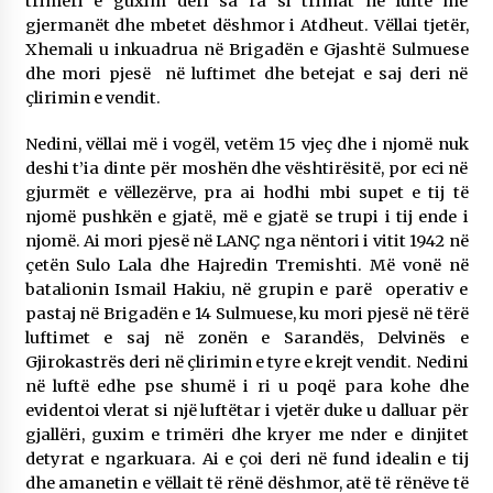
trimëri e guxim deri sa ra si trimat në luftë me
gjermanët dhe mbetet dëshmor i Atdheut. Vëllai tjetër,
Xhemali u inkuadrua në Brigadën e Gjashtë Sulmuese
dhe mori pjesë në luftimet dhe betejat e saj deri në
çlirimin e vendit.
Nedini, vëllai më i vogël, vetëm 15 vjeç dhe i njomë nuk
deshi t’ia dinte për moshën dhe vështirësitë, por eci në
gjurmët e vëllezërve, pra ai hodhi mbi supet e tij të
njomë pushkën e gjatë, më e gjatë se trupi i tij ende i
njomë. Ai mori pjesë në LANÇ nga nëntori i vitit 1942 në
çetën Sulo Lala dhe Hajredin Tremishti. Më vonë në
batalionin Ismail Hakiu, në grupin e parë operativ e
pastaj në Brigadën e 14 Sulmuese, ku mori pjesë në tërë
luftimet e saj në zonën e Sarandës, Delvinës e
Gjirokastrës deri në çlirimin e tyre e krejt vendit. Nedini
në luftë edhe pse shumë i ri u poqë para kohe dhe
evidentoi vlerat si një luftëtar i vjetër duke u dalluar për
gjallëri, guxim e trimëri dhe kryer me nder e dinjitet
detyrat e ngarkuara. Ai e çoi deri në fund idealin e tij
dhe amanetin e vëllait të rënë dëshmor, atë të rënëve të