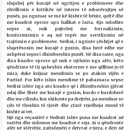
shquhej për kurajë në ngritjen e problemeve dhe
zhvillimin e kritikës në
interes të mbarëvajtjes së
punës, pa nguruar se me kë kishte të bënte, qoftë dhe
me kuadrot eprore
apo hallkat e larta. Kjo ndodhte
sepse ai, nuk pajtohej me forrnalizmin,
konformizmin e aq më
tepër me servilizmin në
trajtimin e problemeve. Nedini, i ngrinte çështjet që e
shqetësonin me
kurajë e guxim, disa herë edhe me
ashpërsi sepse i dhimbseshin punët. Në disa raste, nga
disa kuadro eprore që nuk e njihnin nga afër, këto
qëndrime të tij quheshin ekstreme e me
qëllime jo të
mira, duke krijuar mendimin se po atakon vijën e
Partisë. Por këto ishin mendime të
pabazuara sepse
Nedini ishte nga ato kuadro që i dhimbseshin gjërat
ndaj dhe fliste me kurajë e guxim, kurdo e kurdoherë
dhe me cilindo, kur shikonte
pa drejtësi, pa menduar se
çdo të thoshin të tjerët dhe çfarë rrjedhoja mund të
kishte ai vet.
Një nga veçantitë e Nedinit ishte puna me kuadrot në
vartësi dhe sidomos me kuadrot e reja. Ai u qëndronte
afër në stërvitje, gatishmëri e detyrat e tjera, e deri në