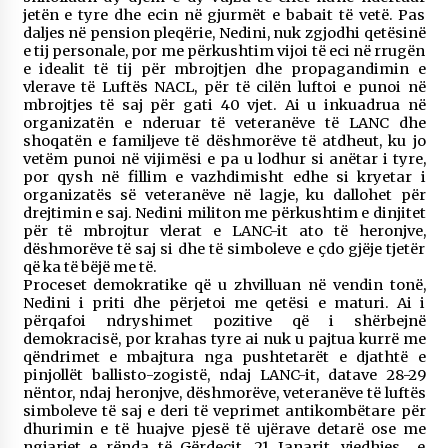
jetën e tyre dhe ecin në gjurmët e babait të vetë. Pas
daljes në pension pleqërie, Nedini, nuk zgjodhi qetësinë
e tij personale, por me përkushtim vijoi të eci në rrugën
e idealit të tij për mbrojtjen dhe propagandimin e
vlerave të Luftës NACL, për të cilën luftoi e punoi në
mbrojtjes të saj për gati 40 vjet. Ai u inkuadrua në
organizatën e nderuar të veteranëve të LANC dhe
shoqatën e familjeve të dëshmorëve të atdheut, ku jo
vetëm punoi në vijimësi e pa u lodhur si anëtar i tyre,
por qysh në fillim e vazhdimisht edhe si kryetar i
organizatës së veteranëve në lagje, ku dallohet për
drejtimin e saj. Nedini militon me përkushtim e dinjitet
për të mbrojtur vlerat e LANC-it ato të heronjve,
dëshmorëve të saj si dhe të simboleve e çdo gjëje tjetër
që ka të bëjë me të.
Proceset demokratike që u zhvilluan në vendin tonë,
Nedini i priti dhe përjetoi me qetësi e maturi. Ai i
përqafoi ndryshimet pozitive që i shërbejnë
demokracisë, por krahas tyre ai nuk u pajtua kurrë me
qëndrimet e mbajtura nga pushtetarët e djathtë e
pinjollët ballisto-zogistë, ndaj LANC-it, datave 28-29
nëntor, ndaj heronjve, dëshmorëve, veteranëve të luftës
simboleve të saj e deri të veprimet antikombëtare për
dhurimin e të huajve pjesë të ujërave detarë ose me
ngjarjet e rënda të Gërdecit, 21 Janarit, vjedhjes e