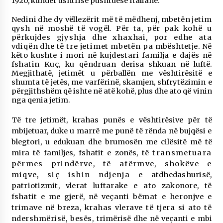
1920, kundër ushtrisë pushtuese Italiane.
Nedini dhe dy vëllezërit më të mëdhenj, mbetën jetim
qysh në moshë të vogël. Për ta, për pak
kohë u
përkujdes gjyshja dhe xhaxhai, por edhe ata
vdiqën dhe të tre jetimet mbetën pa
mbështetje. Në
këto kushte i mori në kujdestari familja e dajës në
fshatin Kuç, ku qëndruan
derisa shkuan në luftë.
Megjithatë, jetimët u përballën me vështirësitë e
shumta të jetës, me varfërinë, skamjen, shfrytëzimin e
përgjithshëm që ishte në atë kohë, plus dhe ato që vinin
nga qenia jetim.
Të tre jetimët, krahas punës e vështirësive për të
mbijetuar, duke u marrë me punë të rënda në bujqësi e
blegtori, u edukuan dhe brumosën me cilësitë më të
mira të familjes, fshatit e zonës, të
transmetuara
përmes prindërve, të afërmve, shokëve e
miqve, siç ishin ndjenja e
atdhedashurisë,
patriotizmit, vlerat luftarake e ato zakonore, të
fshatit e me gjerë, në veçanti
bëmat e heronjve e
trimave në breza, krahas vlerave të tjera si ato të
ndershmërisë, besës,
trimërisë dhe në veçanti e mbi