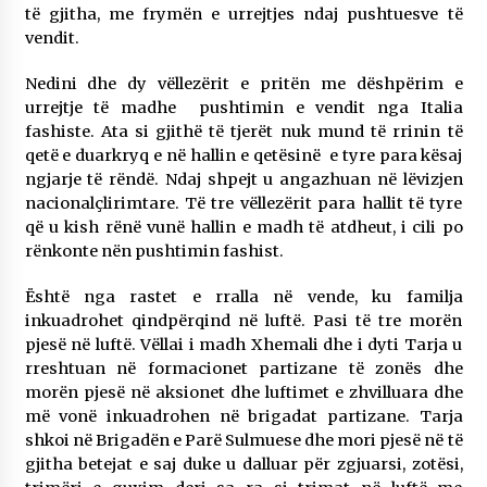
të gjitha, me frymën e urrejtjes ndaj pushtuesve të
vendit.
Nedini dhe dy vëllezërit e pritën me dëshpërim e
urrejtje të madhe pushtimin e vendit nga Italia
fashiste. Ata si gjithë të tjerët nuk mund të rrinin të
qetë e duarkryq e në hallin e qetësinë e tyre para kësaj
ngjarje të rëndë. Ndaj shpejt u angazhuan në lëvizjen
nacionalçlirimtare. Të tre vëllezërit para hallit të tyre
që u kish rënë vunë hallin e madh të atdheut, i cili po
rënkonte nën pushtimin fashist.
Është nga rastet e rralla në vende, ku familja
inkuadrohet qindpërqind në luftë. Pasi të tre morën
pjesë në luftë. Vëllai i madh Xhemali dhe i dyti Tarja u
rreshtuan në formacionet partizane të zonës dhe
morën pjesë në aksionet dhe luftimet e zhvilluara dhe
më vonë inkuadrohen në brigadat partizane. Tarja
shkoi në Brigadën e Parë Sulmuese dhe mori pjesë në të
gjitha betejat e saj duke u dalluar për zgjuarsi, zotësi,