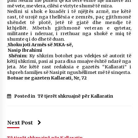
pasi Nedini me punën që ka bërë është një minierë ari
më vete, me vlera, cilësi e virtyte shumë të mira.
Nedini si shok e kuadër i të njëjtës armë, me këtë
rast, të urojë nga thellësia e zemrës, paç
gjithmonë
shëndet të plotë, jetë të gjatë dhe mendje të
kthjellët. Mbetsh gjithmonë veteran e
qytetar,
militante i nderuar, i rrethuar nga shokë e miq të
shumte q i do dhe të duan.
Shoku jot
i Armës së MKA-së,
Nasip Ibrahimi
Shënim:
Ky shkrim botohet pas vdekjes së autorit të
këtij shkrimi, pasi ai para disa muajve është ndarë nga
jeta. Me këtë rast redaksia e gazetës “Kallarati” i
shpreh familjes së Nasipit ngushëllimet më të sinqerta.
Botuar ne gazeten Kallarati, Nr, 72
Posted in
Të tjerët shkruajnë për Kallaratin
Next Post