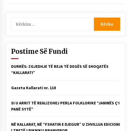
Kërko
për:
Postime Së Fundi
DURRËS: ZGJEDHJE TË REJA TË DEGËS SË SHOQATËS
“KALLARATI”
Gazeta Kallarati nr. 118
SI U ARRIT TË REALIZOHEJ PERLA FOLKLORIKE “JANINËS Ç’I
PANË SYTË”
NË KALLARAT, NË “FSHATIN E DJEGUR” U ZHVILLUA EDICIONI
I TRETË I PIKNIKU PRANVEROR