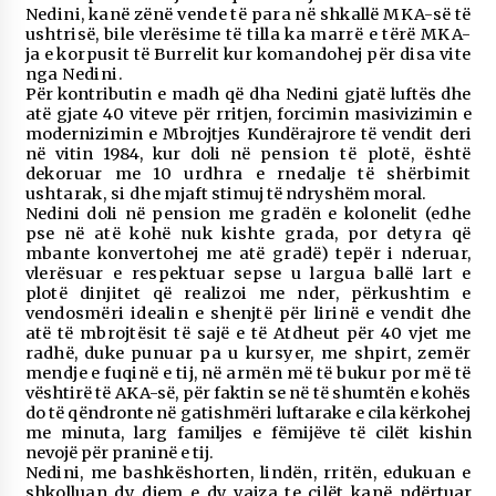
Nedini, kanë zënë
vende të para në shkallë MKA-së të
ushtrisë, bile vlerësime të tilla ka marrë e tërë MKA-
ja e
korpusit të Burrelit kur komandohej për disa vite
nga Nedini.
Për kontributin e madh që dha Nedini gjatë luftës dhe
atë gjate 40 viteve për rritjen, forcimin masivizimin e
modernizimin e Mbrojtjes Kundërajrore të vendit deri
në vitin 1984, kur doli në
pension të plotë, është
dekoruar me 10 urdhra e rnedalje të shërbimit
ushtarak, si dhe
mjaft stimuj të ndryshëm moral.
Nedini doli në pension me gradën e kolonelit (edhe
pse në atë kohë nuk kishte grada, por detyra që
mbante konvertohej me atë gradë) tepër i nderuar,
vlerësuar e respektuar
sepse u largua ballë lart e
plotë dinjitet që realizoi me nder, përkushtim e
vendosmëri idealin e shenjtë për lirinë e vendit dhe
atë të mbrojtësit të sajë e të Atdheut për 40 vjet me
radhë, duke
punuar pa u kursyer, me shpirt, zemër
mendje e fuqinë e tij, në armën më të bukur por më të
vështirë të AKA-së, për faktin se në të shumtën e kohës
do të qëndronte në gatishmëri luftarake e
cila kërkohej
me minuta, larg familjes e fëmijëve të cilët kishin
nevojë për praninë e tij.
Nedini, me bashkëshorten, lindën, rritën, edukuan e
shkolluan dy djem e dy vajza te cilët kanë
ndërtuar