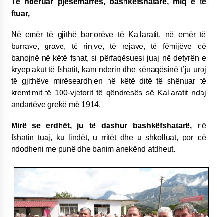
Të nderuar pjesëmarrës, bashkëfshatarë, miq e të
ftuar,
Në emër të gjithë banorëve të Kallaratit, në emër të
burrave, grave, të rinjve, të rejave, të fëmijëve që
banojnë në këtë fshat, si përfaqësuesi juaj në detyrën e
kryeplakut të fshatit, kam nderin dhe kënaqësinë t’ju uroj
të gjithëve mirëseardhjen në këtë ditë të shënuar të
kremtimit të 100-vjetorit të qëndresës së Kallaratit ndaj
andartëve grekë më 1914.
Mirë se erdhët, ju të dashur bashkëfshatarë,
në
fshatin tuaj, ku lindët, u rritët dhe u shkolluat, por që
ndodheni me punë dhe banim anekënd atdheut.