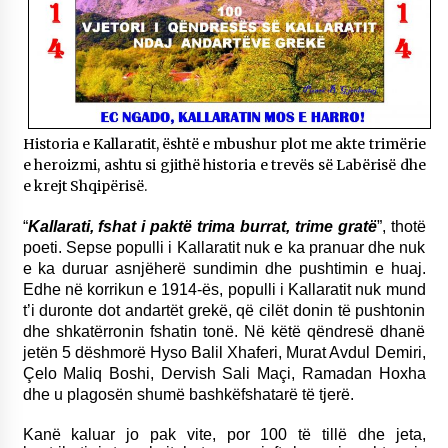
Historia e Kallaratit, është e mbushur plot me akte trimërie
e heroizmi, ashtu si gjithë historia e trevës së Labërisë dhe
e krejt Shqipërisë.
“
Kallarati, fshat i paktë trima burrat, trime gratë
”, thotë
poeti. Sepse populli i Kallaratit nuk e ka pranuar dhe nuk
e ka duruar asnjëherë sundimin dhe pushtimin e huaj.
Edhe në korrikun e 1914-ës, populli i Kallaratit nuk mund
t’i duronte dot andartët grekë, që cilët donin të pushtonin
dhe shkatërronin fshatin tonë. Në këtë qëndresë dhanë
jetën 5 dëshmorë Hyso Balil Xhaferi, Murat Avdul Demiri,
Çelo Maliq Boshi, Dervish Sali Maçi, Ramadan Hoxha
dhe u plagosën shumë bashkëfshatarë të tjerë.
Kanë kaluar jo pak vite, por 100 të tillë dhe jeta,