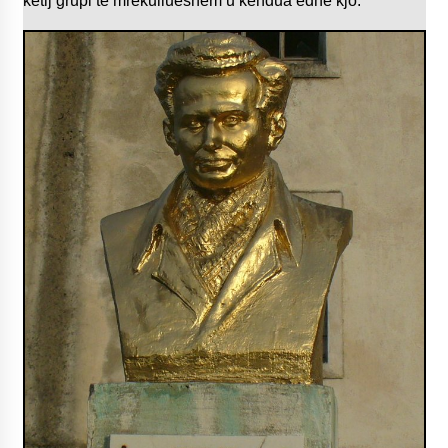
këtij grupi të mrekullueshëm u këndua edhe kjo: