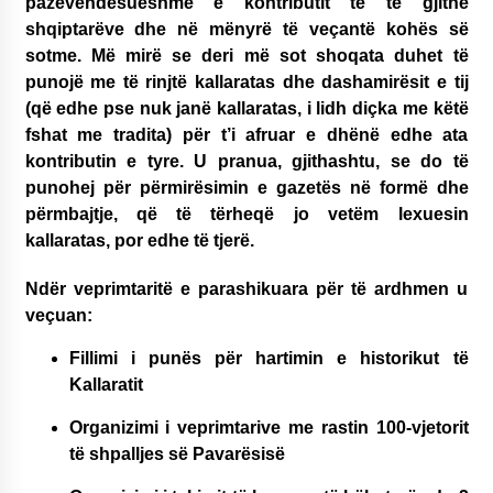
pazëvendësueshme e kontributit të të gjithë
14/10/2025
shqiptarëve dhe në mënyrë të veçantë kohës së
sotme. Më mirë se deri më sot shoqata duhet të
Faksimilet e një 83 vjetori lufte: Çfarë shkruan
punojë me të rinjtë kallaratas dhe dashamirësit e tij
Vexhi Buharaja për Heroin e Popullit, Mumin
Selami.
(që edhe pse nuk janë kallaratas, i lidh diçka me këtë
04/10/2025
fshat me tradita) për t’i afruar e dhënë edhe ata
kontributin e tyre. U pranua, gjithashtu, se do të
KALLARATI NË AKSIONET KOMBËTARE PËR
punohej për përmirësimin e gazetës në formë dhe
RINDËRTIMIN E VENDIT – NGA ÇIZE XHAFERAJ
22/09/2025
përmbajtje, që të tërheqë jo vetëm lexuesin
kallaratas, por edhe të tjerë.
Ndër veprimtaritë e parashikuara për të ardhmen u
veçuan:
Fillimi i punës për hartimin e historikut të
Kallaratit
Organizimi i veprimtarive me rastin 100-vjetorit
të shpalljes së Pavarësisë