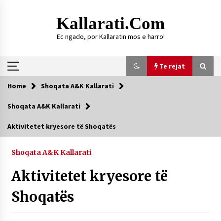
Skip
to
Kallarati.com
content
Ec ngado, por Kallaratin mos e harro!
Te rejat
Home
Shoqata A&K Kallarati
Te rejat
Shoqata A&K Kallarati
HISTORIKU I KALLARATIT
Aktivitetet kryesore të Shoqatës
09/08/2026
Shoqata A&K Kallarati
DY MJEKË TË SUKSESSHËM TË FAMILJES
GJONBRATAJ NË TIRANË
Aktivitetet kryesore të
09/08/2026
Shoqatës
DURRËS: ZGJEDHJE TË REJA TË DEGËS SË
SHOQATËS “KALLARATI”
16/07/2026