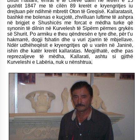
Birbil Hasani, emrat e të cilëve dalin në letrën e 15
gushtit 1847 me të cilën 89 krerët e kryengritjes iu
drejtuan për ndihmë mbretit Oton të Greqisë. Kallaratasit,
bashkë me bolenas e kuçjotë, zhvilluan luftime të ashpra
në brigjet e Shushicës me forcat e mëdha turke që
synonin të dilnin në Kurvelesh të Sipërm përmes grykës
së Shurit. Po armiku e theu qëndresën e tyre dhe, për t’u
hakmarrë, dogji fshatin dhe u vuri zjarrin të mbjellave.
Ndër udhëheqësit e kryengritjes që u varën në Janinë,
ishin dhe katër krerët kallaratas. Megjithatë, edhe pas
reprezaljeve të mëdha, Kallarati, ashtu si gjithë
Kurveleshi e Labëria, nuk u nënshtrua
.