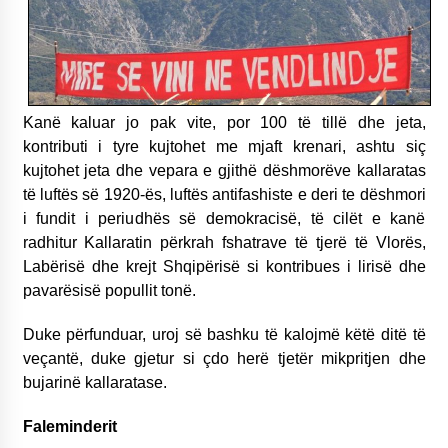
Kanë kaluar jo pak vite, por 100 të tillë dhe jeta,
kontributi i tyre kujtohet me mjaft krenari, ashtu siç
kujtohet jeta dhe vepara e gjithë dëshmorëve kallaratas
të luftës së 1920-ës, luftës antifashiste e deri te dëshmori
i fundit i periudhës së demokracisë, të cilët e kanë
radhitur Kallaratin përkrah fshatrave të tjerë të Vlorës,
Labërisë dhe krejt Shqipërisë si kontribues i lirisë dhe
pavarësisë popullit tonë.
Duke përfunduar, uroj së bashku të kalojmë këtë ditë të
veçantë, duke gjetur si çdo herë tjetër mikpritjen dhe
bujarinë kallaratase.
Faleminderit