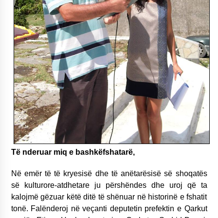
Të nderuar miq e bashkëfshatarë,
Në emër të të kryesisë dhe të anëtarësisë së shoqatës
së kulturore-atdhetare ju përshëndes dhe uroj që ta
kalojmë gëzuar këtë ditë të shënuar në historinë e fshatit
tonë. Falënderoj në veçanti deputetin prefektin e Qarkut