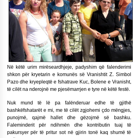
Në këtë urim mirëseardhjeje, padyshim që falenderimi
shkon për kryetarin e komunës së Vranishtit Z. Simbol
Pazo dhe kryepleqtë e fshatrave Kuc, Bolene e Vranisht,
të cilët na nderojnë me pjesëmarrjen e tyre në këtë festë.
Nuk mund të lë pa falënderuar edhe të gjithë
bashkëfshatarët e mi, me të cilët zgjohemi çdo mëngjes,
punojmë, qajmë hallet dhe gëzojmë së bashku.
Faleminderit për ndihmën dhe kontributin tuaj të
pakursyer për të pritur sot në gjirin tonë kaq shumë të