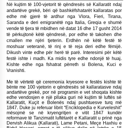
Në kujtim të 100-vjetorit të qëndresës së Kallaratit ndaj
andartëve grekë, bëri që bashkëfshatarët kallaratas por
edhe më gjerë të ardhur nga Vlora, Fieri, Tirana,
Saranda e deri emigranëtë nga Italia, Greqia e shumë
vende të tjera të mbidhen në datat 16 dhe 17 gusht 2014
të përkujtonë këtë qëndresë, por edhe të takohen dhe
cmallen me njëri tjeterin. Erdhën në këtë festë të
moshuar veteranë, të rinj e të reja deri edhe fëmijë.
Dikush vinte edhe për herë të parë. Interesimi për këtë
festë ishte i madh. Ka midis tyre edhe ndonjë të huaj.
Kishte edhe nga fshatrat përreth si Bolena, Kuci e
Vranishti.
Me të vërtetë që ceremonia kryesore e festës kishte të
bënte me 100 vjetorin e qëndresës së kallaratasve ndaj
andartëve grekë, por në programin e vet shoqata kishte
edhe vendosjen e një pllaka guri në kujtim të luftës së
Kallaratit, Kuçit e Bolenës ndaj pushtuesve turq më
1847.
Duke ju referuar librit “Enciklopedia e Kurveleshit”
mësojmë se në kryengritjen e vitit 1847 kundër
reformave të Tanzimatit luftëtarët e Kallaratit u prinë nga
Dervish Alikua (Kallarati), Lame Petani, Meçe Haxhiu e