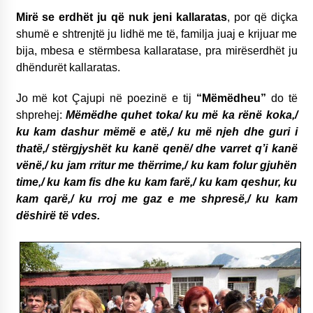
Mirë se erdhët ju që nuk jeni kallaratas
, por që diçka
shumë e shtrenjtë ju lidhë me të, familja juaj e krijuar me
bija, mbesa e stërmbesa kallaratase, pra mirëserdhët ju
dhëndurët kallaratas.
Jo më kot Çajupi në poezinë e tij
“Mëmëdheu”
do të
shprehej:
Mëmëdhe quhet toka/ ku më ka rënë koka,/
ku kam dashur mëmë e atë,/ ku më njeh dhe guri i
thatë,/ stërgjyshët ku kanë qenë/ dhe varret q’i kanë
vënë,/ ku jam rritur me thërrime,/ ku kam folur gjuhën
time,/ ku kam fis dhe ku kam farë,/ ku kam qeshur, ku
kam qarë,/ ku rroj me gaz e me shpresë,/ ku kam
dëshirë të vdes.