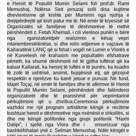
e Heroit të Popullit Mumin Selami foli prof.dr. Rami
Memushaj. Ndërsa Seit jonuzaj solli disa kujtime
dhevlerësime që kishte për Muminin nga njohja e
drejtpërdrejtë që kish patur me të. Në emër të kryesisë së
Organizatës së familjeve të dëshmorëve të rrethit
përshëndeti z. Fetah Xhemali, i cili vlerësoi punën e bërë
nga rganizatorëtpër realizimin e kësaj vepri
mtariembresëlënëse, si dhe rolin edjemve e vajzave të
Kallaratitnë LANÇ që si fshat i vogël në Lumin e Vlorës e
në Kurvelesh në krahasim me popullatën efshatrave
përreth, ka shumë dëshmorë në të gjitha luftërat që ka
kaluar Kallarati, ka heronj të luftës e të punës, ka kuadro
të zotë të ushtrisë, arsimit, bujqësisë etj, që gëzojnë
respektin e njerëzve ku kanë jetuar e punuar. Në fund,
Idajet Toçaj, në emër të familjes dhe të afërmve të Heroit
të Popullit Mumin Selami, përshëndeti dhe falënderoi
organizatorët dhe të pranishmit për veprimtarinë
përkujtimore që u zhvillua.Ceremonia përkujtimore
vazhdoi me një program artistikme këngë e recitime
kushtuar heroit e dëshmorëve nga nxënësit e shkollës, si
dhe me këngë polifonike nga grupi polifonik “Haxhi
Dalipi”, i sjellë nga Vlora dhe i onsorizuar nga
bashkëfshatari ynë z. Selman Memushaj. Ndër këngët e