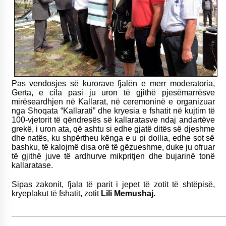
Pas vendosjes së kurorave fjalën e merr moderatoria,
Gerta, e cila pasi ju uron të gjithë pjesëmarrësve
m
irëseardhjen në Kallarat, në ceremoninë e organizuar
nga Shoqata “Kallarati” dhe kryesia e fshatit në kujtim të
100-vjetorit të qëndresës së kallaratasve ndaj andartëve
grekë, i uron ata, që ashtu si edhe gjatë ditës së djeshme
dhe natës, ku shpërtheu kënga e u pi dollia, edhe sot së
bashku, të kalojmë disa orë të gëzueshme, duke ju ofruar
të gjithë juve të ardhurve mikpritjen dhe bujarinë tonë
kallaratase.
Sipas
zakonit, fjala të parit i jepet të zotit të shtëpisë,
kryeplakut të fshatit, zotit
Lili Memushaj.
_______________________________________________