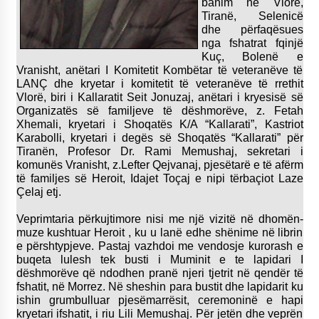
banim në Vlorë,
Tiranë, Selenicë
dhe përfaqësues
nga fshatrat fqinjë
Kuç, Bolenë e
Vranisht, anëtari I Komitetit Kombëtar të veteranëve të
LANÇ dhe kryetar i komitetit të veteranëve të rrethit
Vlorë, biri i Kallaratit Seit Jonuzaj, anëtari i kryesisë së
Organizatës së familjeve të dëshmorëve, z. Fetah
Xhemali, kryetari i Shoqatës K/A “Kallarati”, Kastriot
Karabolli, kryetari i degës së Shoqatës “Kallarati” për
Tiranën, Profesor Dr. Rami Memushaj, sekretari i
komunës Vranisht, z.Lefter Qejvanaj, pjesëtarë e të afërm
të familjes së Heroit, Idajet Toçaj e nipi tërbaçiot Laze
Çelaj etj.
Veprimtaria përkujtimore nisi me një vizitë në dhomën-
muze kushtuar Heroit , ku u lanë edhe shënime në librin
e përshtypjeve. Pastaj vazhdoi me vendosje kurorash e
buqeta lulesh tek busti i Muminit e te lapidari I
dëshmorëve që ndodhen pranë njeri tjetrit në qendër të
fshatit, në Morrez. Në sheshin para bustit dhe lapidarit ku
ishin grumbulluar pjesëmarrësit, ceremoninë e hapi
kryetari ifshatit, i riu Lili Memushaj. Për jetën dhe veprën