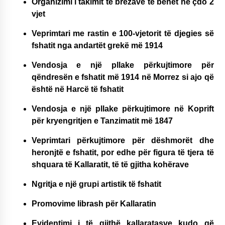
Organizimi i takimit të brezave të bëhet në çdo 2
vjet
Veprimtari me rastin e 100-vjetorit të djegies së
fshatit nga andartët grekë më 1914
Vendosja e një pllake përkujtimore për
qëndresën e fshatit më 1914 në Morrez si ajo që
është në Harcë të fshatit
Vendosja e një pllake përkujtimore në Koprift
për kryengritjen e Tanzimatit më 1847
Veprimtari përkujtimore për dëshmorët dhe
heronjtë e fshatit, por edhe për figura të tjera të
shquara të Kallaratit, të të gjitha kohërave
Ngritja e një grupi artistik të fshatit
Promovime librash për Kallaratin
Evidentimi i të gjithë kallaratasve kudo që