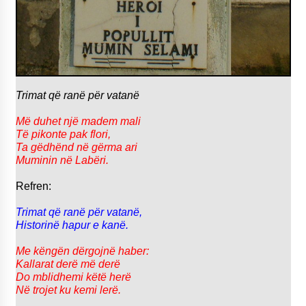
Trimat që ranë për vatanë
Më duhet një madem mali
Të pikonte pak flori,
Ta gëdhënd në gërma ari
Muminin në Labëri.
Refren:
Trimat që ranë për vatanë,
Historinë hapur e kanë.
Me këngën dërgojnë haber:
Kallarat derë më derë
Do mblidhemi këtë herë
Në trojet ku kemi lerë.