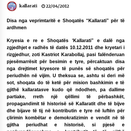
kallarati
Gazeta Kallarati nr. 118
22/04/2012
07/07/2026
Disa nga veprimtaritë e Shoqatës “Kallarati” për të
SI U ARRIT TË REALIZOHEJ PERLA FOLKLORIKE
ardhmen
“JANINËS Ç’I PANË SYTË”
06/06/2026
Kryesia e re e Shoqatës ‘Kallarati” e dalë nga
zgjedhjet e radhës të datës 10.12.2011 dhe kryetari i
NË KALLARAT, NË “FSHATIN E DJEGUR” U
ZHVILLUA EDICIONI I TRETË I PIKNIKU
rizgjedhur, zoti Kastriot Karabollaj, pasi falënderuan
PRANVEROR
pjesëmarrësit për besimin e tyre, përcaktuan disa
26/05/2026
nga drejtimet kryesore të punës së shoqatës për
Gazeta Kallarati nr. 117
periudhën në vijim. U theksua se, ashtu si deri më
03/05/2026
sot, shoqata do të ketë për mision bashkimin e të
gjithë kallaratasve kudo që ndodhen, pa dallime
Gazeta Kallarati nr. 116
partiake, rreth një qëllimi të përbashkët,
28/01/2026
propagandimit të historisë së Kallaratit dhe të bijve
dhe bijave të tij në kontributin e tyre në luftën për
Mbi kockat e martirëve ngrihet Atdheu
çlirimin kombëtar e demokratizimin e vendit në të
17/10/2025
gjitha periudhat e historisë, si pjesë e
Gazeta Kallarati nr. 115