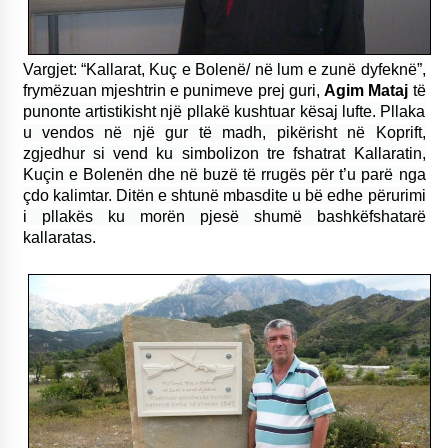
Vargjet: “Kallarat, Kuç e Bolenë/ në lum e zunë dyfeknë”,
frymëzuan mjeshtrin e punimeve prej guri,
Agim Mataj
të
punonte artistikisht një pllakë kushtuar kësaj lufte. Pllaka
u vendos në një gur të madh, pikërisht në Koprift,
zgjedhur si vend ku simbolizon tre fshatrat Kallaratin,
Kuçin e Bolenën dhe në buzë të rrugës për t’u parë nga
çdo kalimtar. Ditën e shtunë mbasdite u bë edhe përurimi
i pllakës ku morën pjesë shumë bashkëfshatarë
kallaratas.