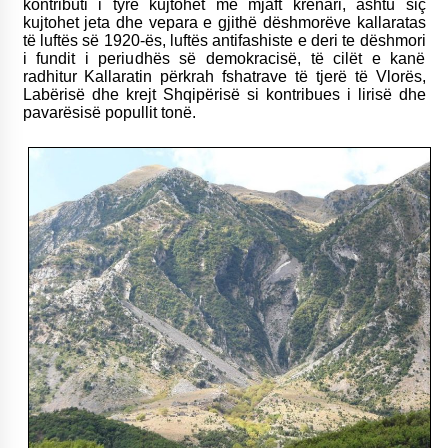
kontributi i tyre kujtohet me mjaft krenari, ashtu siç
kujtohet jeta dhe vepara e gjithë dëshmorëve kallaratas
të luftës së 1920-ës, luftës antifashiste e deri te dëshmori
i fundit i periudhës së demokracisë, të cilët e kanë
radhitur Kallaratin përkrah fshatrave të tjerë të Vlorës,
Labërisë dhe krejt Shqipërisë si kontribues i lirisë dhe
pavarësisë popullit tonë.