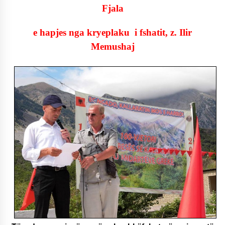
Fjala
e hapjes nga kryeplaku i fshatit, z. Ilir
Memushaj