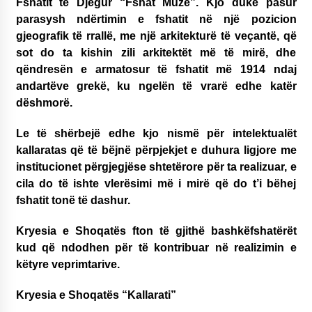
Fshatit të Djegur “Fshat Muze”. Kjo duke pasur
parasysh ndërtimin e fshatit në një pozicion
gjeografik të rrallë, me një arkitekturë të veçantë, që
sot do ta kishin zili arkitektët më të mirë, dhe
qëndresën e armatosur të fshatit më 1914 ndaj
andartëve grekë, ku ngelën të vrarë edhe katër
dëshmorë.
Le të shërbejë edhe kjo nismë për intelektualët
kallaratas që të bëjnë përpjekjet e duhura ligjore me
institucionet përgjegjëse shtetërore për ta realizuar, e
cila do të ishte vlerësimi më i mirë që do t’i bëhej
fshatit tonë të dashur.
Kryesia e Shoqatës fton të gjithë bashkëfshatërët
kud që ndodhen për të kontribuar në realizimin e
këtyre veprimtarive.
Kryesia e Shoqatës “Kallarati”