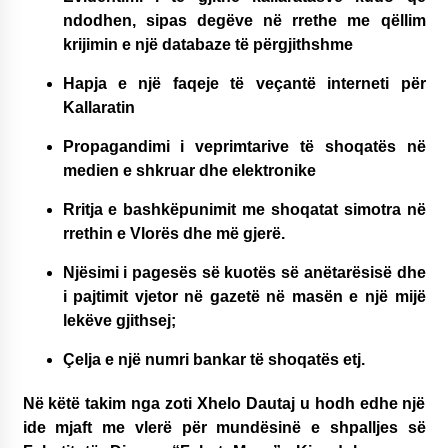
ndodhen, sipas degëve në rrethe me qëllim
krijimin e një databaze të përgjithshme
Hapja e një faqeje të veçantë interneti për
Kallaratin
Propagandimi i veprimtarive të shoqatës në
medien e shkruar dhe elektronike
Rritja e bashkëpunimit me shoqatat simotra në
rrethin e Vlorës dhe më gjerë.
Njësimi i pagesës së kuotës së anëtarësisë dhe
i pajtimit vjetor në gazetë në masën e një mijë
lekëve gjithsej;
Çelja e një numri bankar të shoqatës etj.
Në këtë takim nga zoti Xhelo Dautaj u hodh edhe një
ide mjaft me vlerë për mundësinë e shpalljes së