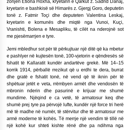
zonjën Etiona Hoxha, kryetarin e Qarkut z. Sadrid Danaj,
kryetarin e bashkisë së Himarës z. Gjergj Goro, deputetin
tonë z. Fatmir Toçi dhe deputeten Valentina Leskaj,
kryetarin e komunës dhe miqtë nga Vunoi, Kuçi,
Vranishti, Bolena e Mesapliku, të cilët na nderojnë sot
me pjesëmarrjen e tyre.
Jemi mbledhur sot për të përkujtuar një ditë që ka mbetur
e pashlyer në kujtesën tonë, 100-vjetorin e qëndresës së
fshatit të Kallaratit kundër andartëve grekë. Më 14–15
korrik 1914, përballë rrezikut që u erdhi te dera, burrat
dhe gratë e fshatit tonë, në vend që të iknin për të
shpëtuar jetët e veta, rrëmbyen armët dhe vendosën të
mbronin nderin dhe pasurinë e krijuar me shumë
mundime. Njëqind e ca vetë, të armatosur keq dhe
shumë prej tyre pa përvojë lufte, kundër një force tri herë
më të madhe në numër, të stërvitur dhe të armatosur me
armë moderne të kohës. Të merrje një vendim të tillë në
një kohë kur shteti kishte rënë dhe pa ndihma nga