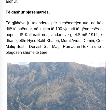
ardhur.
Të dashur pjesëmarrës,
Të gjithëve ju falenderoj për pjesëmarrjen tuaj në këtë
ditë të shënuar, në kujtim të 100-vjetorit të qëndresës së
popullit të Kallaratit ndaj andartëve grekë më 1914, ku
dhanë jetën Hyso Balil Xhaferi, Murat Avdul Demiri, Çelo
Maliq Boshi, Dervish Sali Maçi, Ramadan Hoxha dhe u
plagosën shumë të tjerë.