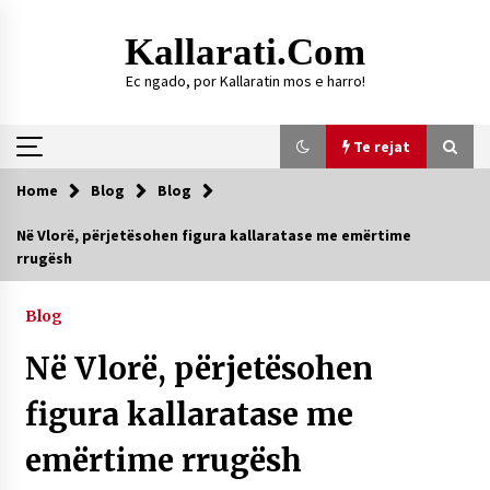
Skip
to
Kallarati.com
content
Ec ngado, por Kallaratin mos e harro!
Te rejat
Home
Blog
Blog
Te rejat
Në Vlorë, përjetësohen figura kallaratase me emërtime
rrugësh
DURRËS: ZGJEDHJE TË REJA TË DEGËS SË
SHOQATËS “KALLARATI”
16/07/2026
Blog
Gazeta Kallarati nr. 118
Në Vlorë, përjetësohen
07/07/2026
figura kallaratase me
SI U ARRIT TË REALIZOHEJ PERLA FOLKLORIKE
“JANINËS Ç’I PANË SYTË”
emërtime rrugësh
06/06/2026