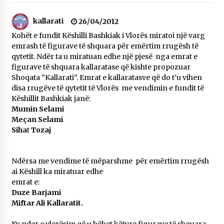
NË KALLARAT, NË “FSHATIN E DJEGUR” U
ZHVILLUA EDICIONI I TRETË I PIKNIKU
kallarati
26/04/2012
PRANVEROR
Kohët e fundit Këshilli Bashkiak i Vlorës miratoi një varg
26/05/2026
emrash të figurave të shquara për emërtim rrugësh të
qytetit. Ndër ta u miratuan edhe një pjesë nga emrat e
Gazeta Kallarati nr. 117
figurave të shquara kallaratase që kishte propozuar
03/05/2026
Shoqata “Kallarati”. Emrat e kallaratasve që do t’u vihen
disa rrugëve të qytetit të Vlorës me vendimin e fundit të
Gazeta Kallarati nr. 116
Këshillit Bashkiak janë:
28/01/2026
Mumin Selami
Meçan Selami
Mbi kockat e martirëve ngrihet Atdheu
Siha
t
Tozaj
17/10/2025
Gazeta Kallarati nr. 115
Ndërsa me vendime të mëparshme për emërtim rrugësh
14/10/2025
ai Këshill ka miratuar edhe
emrat e:
Faksimilet e një 83 vjetori lufte: Çfarë shkruan
Vexhi Buharaja për Heroin e Popullit, Mumin
Duze
Barjami
Selami.
Miftar Ali Kallaratit.
04/10/2025