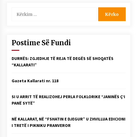
Kërko
për:
Postime Së Fundi
DURRËS: ZGJEDHJE TË REJA TË DEGËS SË SHOQATËS
“KALLARATI”
Gazeta Kallarati nr. 118
SI U ARRIT TË REALIZOHEJ PERLA FOLKLORIKE “JANINËS Ç’I
PANË SYTË”
NË KALLARAT, NË “FSHATIN E DJEGUR” U ZHVILLUA EDICIONI
I TRETË I PIKNIKU PRANVEROR