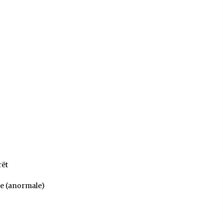
Gazeta Kallarati nr. 115
14/10/2025
– ËNGJËLL HASIMAJ – “KUJTIMET E
MIA PËR KALLARATIN SI MËSUES I
MATEMATIKËS, POR EDHE SI NJË
BANOR I PËRKOHSHËM I TIJ”
12/09/2025
rët
ve (anormale)