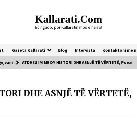
Kallarati.com
Ec ngado, por Kallaratin mos e harro!
et
Gazeta Kallarati
Blog
Intervista
Kontaktoni me n
Qejvani
ATDHEU IM ME DY HISTORI DHE ASNJË TË VËRTETË, Poezi
Gazeta Kallarati nr. 118
TORI DHE ASNJË TË VËRTETË,
07/07/2026
Gazeta Kallarati nr. 117
03/05/2026