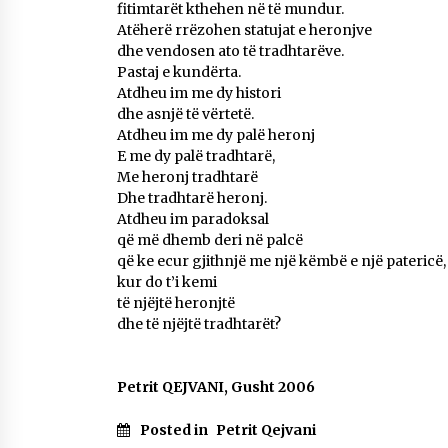
fitimtarët kthehen në të mundur.
Atëherë rrëzohen statujat e heronjve
dhe vendosen ato të tradhtarëve.
Pastaj e kundërta.
Atdheu im me dy histori
dhe asnjë të vërtetë.
Atdheu im me dy palë heronj
E me dy palë tradhtarë,
Me heronj tradhtarë
Dhe tradhtarë heronj.
Atdheu im paradoksal
që më dhemb deri në palcë
që ke ecur gjithnjë me një këmbë e një patericë,
kur do t’i kemi
të njëjtë heronjtë
dhe të njëjtë tradhtarët?
Petrit QEJVANI, Gusht 2006
Posted in
Petrit Qejvani