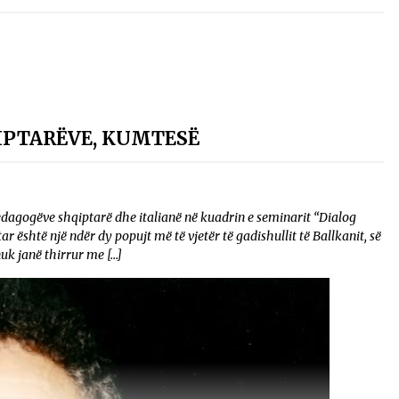
IPTARËVE, KUMTESË
dagogëve shqiptarë dhe italianë në kuadrin e seminarit “Dialog
r është një ndër dy popujt më të vjetër të gadishullit të Ballkanit, së
uk janë thirrur me […]