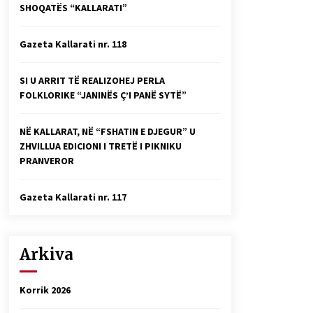
SHOQATËS “KALLARATI”
Faksimilet e një 83 vjetori lufte:
Çfarë shkruan Vexhi Buharaja për
Heroin e Popullit, Mumin Selami.
Gazeta Kallarati nr. 118
04/10/2025
Gazeta Kallarati nr. 114
SI U ARRIT TË REALIZOHEJ PERLA
06/02/2025
FOLKLORIKE “JANINËS Ç’I PANË SYTË”
NË KALLARAT, NË “FSHATIN E DJEGUR” U
ZHVILLUA EDICIONI I TRETË I PIKNIKU
PRANVEROR
Gazeta Kallarati nr. 117
Arkiva
Korrik 2026