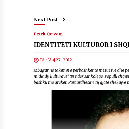
Next Post
Petrit Qejvani
IDENTITETI KULTUROR I SHQ
Die Maj 27 , 2012
Mbajtur në takimin e përbashkët të mësuesve dhe pe
midis dy kulturave” Të nderuar kolegë, Populli shqipta
bashku me grekët. Paraardhësit e tij gjatë shekujve n