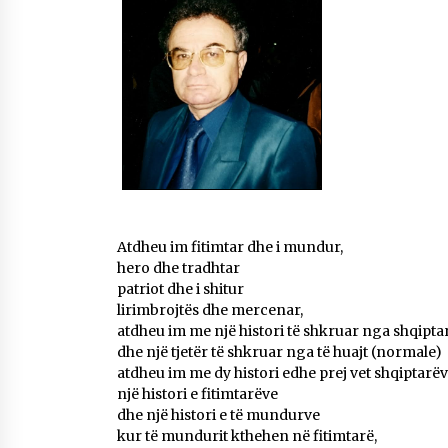
Mbi kockat e martirëve ngrihet
Atdheu
17/10/2025
KALLARATI NË AKSIONET
KOMBËTARE PËR RINDËRTIMIN E
VENDIT – NGA ÇIZE XHAFERAJ
22/09/2025
Atdheu im fitimtar dhe i mundur,
hero dhe tradhtar
patriot dhe i shitur
lirimbrojtës dhe mercenar,
atdheu im me një histori të shkruar nga shqipta
dhe një tjetër të shkruar nga të huajt (normale)
atdheu im me dy histori edhe prej vet shqiptarë
një histori e fitimtarëve
dhe një histori e të mundurve
kur të mundurit kthehen në fitimtarë,