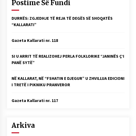
Postime Së Fundi
KALLARATI NË AKSIONET KOMBËTARE PËR
RINDËRTIMIN E VENDIT – NGA ÇIZE XHAFERAJ
22/09/2025
DURRËS: ZGJEDHJE TË REJA TË DEGËS SË SHOQATËS
“KALLARATI”
– ËNGJËLL HASIMAJ – “KUJTIMET E MIA PËR
KALLARATIN SI MËSUES I MATEMATIKËS, POR
EDHE SI NJË BANOR I PËRKOHSHËM I TIJ”
Gazeta Kallarati nr. 118
12/09/2025
SI U ARRIT TË REALIZOHEJ PERLA FOLKLORIKE “JANINËS Ç’I
Gazeta Kallarati nr. 114
PANË SYTË”
06/02/2025
NË KALLARAT, NË “FSHATIN E DJEGUR” U ZHVILLUA EDICIONI
I TRETË I PIKNIKU PRANVEROR
Gazeta Kallarati nr. 117
Arkiva