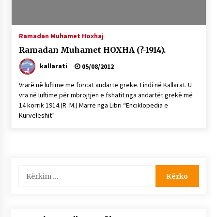
NË KALLARAT, NË “FSHATIN E DJEGUR” U
ZHVILLUA EDICIONI I TRETË I PIKNIKU
PRANVEROR
Ramadan Muhamet Hoxhaj
26/05/2026
Ramadan Muhamet HOXHA (?-1914).
Gazeta Kallarati nr. 117
kallarati
03/05/2026
05/08/2012
Vrarë në luftime me forcat andarte greke. Lindi në Kallarat. U
Gazeta Kallarati nr. 116
vra në luftime për mbrojtjen e fshatit nga andartët grekë më
28/01/2026
14 korrik 1914.(R. M.) Marre nga Libri “Enciklopedia e
Kurveleshit”
Mbi kockat e martirëve ngrihet Atdheu
17/10/2025
Gazeta Kallarati nr. 115
14/10/2025
Kërko
Faksimilet e një 83 vjetori lufte: Çfarë shkruan
për:
Vexhi Buharaja për Heroin e Popullit, Mumin
Selami.
04/10/2025