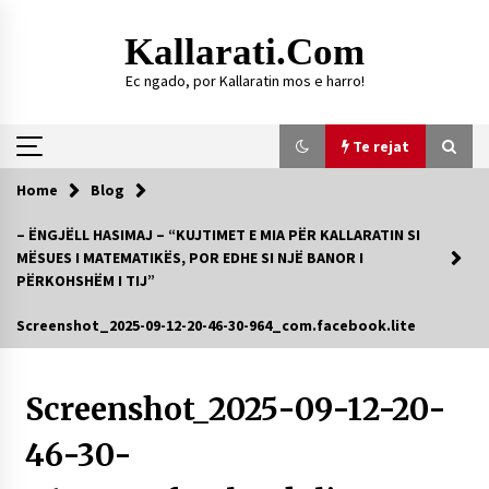
Skip
to
Kallarati.com
content
Ec ngado, por Kallaratin mos e harro!
Te rejat
Home
Blog
Te rejat
– ËNGJËLL HASIMAJ – “KUJTIMET E MIA PËR KALLARATIN SI
MËSUES I MATEMATIKËS, POR EDHE SI NJË BANOR I
DURRËS: ZGJEDHJE TË REJA TË DEGËS SË
PËRKOHSHËM I TIJ”
SHOQATËS “KALLARATI”
16/07/2026
Screenshot_2025-09-12-20-46-30-964_com.facebook.lite
Gazeta Kallarati nr. 118
07/07/2026
Screenshot_2025-09-12-20-
SI U ARRIT TË REALIZOHEJ PERLA FOLKLORIKE
“JANINËS Ç’I PANË SYTË”
46-30-
06/06/2026