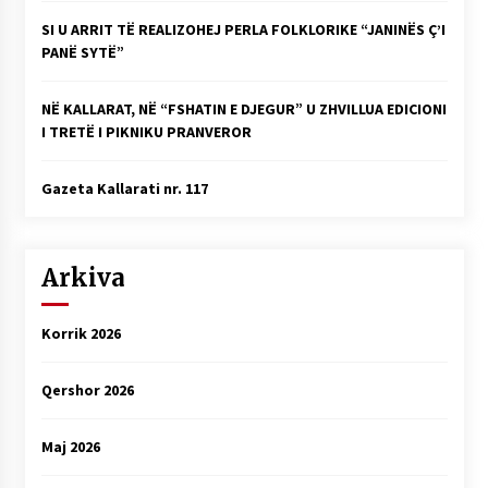
KALLARATI NË AKSIONET KOMBËTARE PËR
SI U ARRIT TË REALIZOHEJ PERLA FOLKLORIKE “JANINËS Ç’I
RINDËRTIMIN E VENDIT – NGA ÇIZE XHAFERAJ
PANË SYTË”
22/09/2025
– ËNGJËLL HASIMAJ – “KUJTIMET E MIA PËR
NË KALLARAT, NË “FSHATIN E DJEGUR” U ZHVILLUA EDICIONI
KALLARATIN SI MËSUES I MATEMATIKËS, POR
I TRETË I PIKNIKU PRANVEROR
EDHE SI NJË BANOR I PËRKOHSHËM I TIJ”
12/09/2025
Gazeta Kallarati nr. 117
Gazeta Kallarati nr. 114
06/02/2025
Arkiva
Korrik 2026
Qershor 2026
Maj 2026