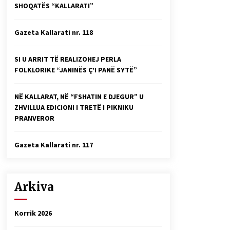
SHOQATËS “KALLARATI”
Faksimilet e një 83 vjetori lufte:
Çfarë shkruan Vexhi Buharaja për
Heroin e Popullit, Mumin Selami.
Gazeta Kallarati nr. 118
04/10/2025
Gazeta Kallarati nr. 114
SI U ARRIT TË REALIZOHEJ PERLA
06/02/2025
FOLKLORIKE “JANINËS Ç’I PANË SYTË”
NË KALLARAT, NË “FSHATIN E DJEGUR” U
ZHVILLUA EDICIONI I TRETË I PIKNIKU
PRANVEROR
Gazeta Kallarati nr. 117
Arkiva
Korrik 2026