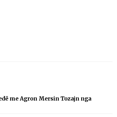
Gazeta Kallarati nr. 115
14/10/2025
– ËNGJËLL HASIMAJ – “KUJTIMET E
MIA PËR KALLARATIN SI MËSUES I
MATEMATIKËS, POR EDHE SI NJË
BANOR I PËRKOHSHËM I TIJ”
12/09/2025
dë me Agron Mersin Tozajn nga