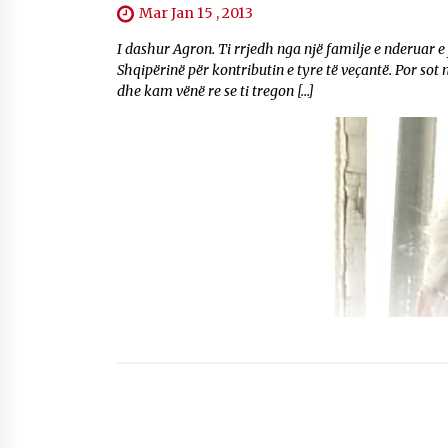
Mar Jan 15 , 2013
I dashur Agron. Ti rrjedh nga një familje e nderuar e 
Shqipërinë për kontributin e tyre të veçantë. Por so
dhe kam vënë re se ti tregon […]