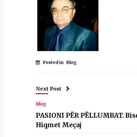
Mbi kockat e martirëve ngrihet
Atdheu
17/10/2025
KALLARATI NË AKSIONET
KOMBËTARE PËR RINDËRTIMIN E
VENDIT – NGA ÇIZE XHAFERAJ
22/09/2025
Posted in
Blog
Next Post
Blog
PASIONI PËR PËLLUMBAT. Bise
Hiqmet Meçaj