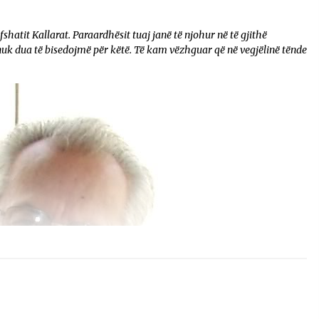
fshatit Kallarat. Paraardhësit tuaj janë të njohur në të gjithë
t nuk dua të bisedojmë për këtë. Të kam vëzhguar që në vegjëlinë tënde