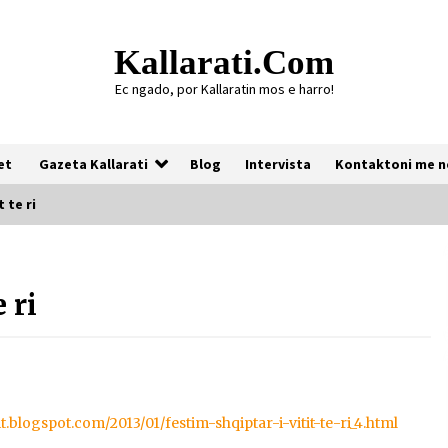
Kallarati.com
Ec ngado, por Kallaratin mos e harro!
et
Gazeta Kallarati
Blog
Intervista
Kontaktoni me n
 te ri
Gazeta Kallarati nr. 118
 ri
07/07/2026
Gazeta Kallarati nr. 117
03/05/2026
it.blogspot.com/2013/01/festim-shqiptar-i-vitit-te-ri_4.html