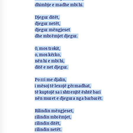
dhimbje e madhe mbi hi.
Djegur ditët,
djegur netët,
djegur mëngjeset
dhe mbrëmjet djegur.
0, mos trokit,
o, mos kërko,
nën hi e mbi hi,
ditë e net djegur.
Po rri me djalin,
i mësoj të lexojë gërmadhat,
të kuptojë sa i shtrenjtë është bari
nën muret e djegura nga barbarët.
Rilindin mëngjeset,
rilindin mbrëmjet,
rilindin ditët,
rilindin netët.