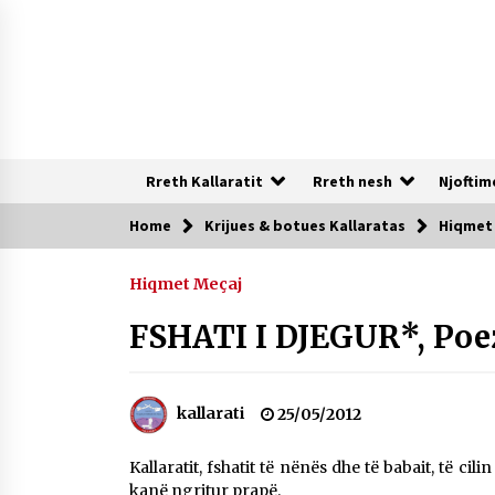
Skip
to
content
Rreth Kallaratit
Rreth nesh
Njoftim
Home
Krijues & botues Kallaratas
Hiqmet
Te rejat
Hiqmet Meçaj
DURRËS: ZGJEDHJE TË REJA TË DEGËS
SË SHOQATËS “KALLARATI”
FSHATI I DJEGUR*, Poe
16/07/2026
NË KALLARAT, NË “FSHATIN E
kallarati
25/05/2012
DJEGUR” U ZHVILLUA EDICIONI I
TRETË I PIKNIKU PRANVEROR
Kallaratit, fshatit të nënës dhe të babait, të ci
26/05/2026
kanë ngritur prapë.