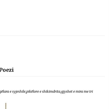
Poezi
ara e syjeshile,pikëlore e shikimdrita,gjyshet e mira me tri