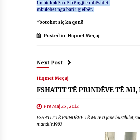
Im bir kokën në frëngji e mbështet,
mbulohet nga bari i gjelbër.
*botohet siç ka qenë
Posted in
Hiqmet Meçaj
Next Post
Hiqmet Meçaj
FSHATIT TË PRINDËVE TË MI, 
Pre Maj 25 , 2012
FSHATIT TË PRINDËVE TË MITe ti janë buzëlulet,zogël
mandile.1983