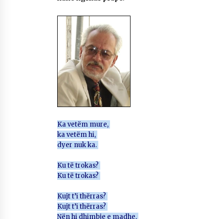
Mbi kockat e martirëve ngrihet
Atdheu
17/10/2025
KALLARATI NË AKSIONET
KOMBËTARE PËR RINDËRTIMIN E
VENDIT – NGA ÇIZE XHAFERAJ
22/09/2025
Ka vetëm mure,
ka vetëm hi,
dyer nuk ka.
Ku të trokas?
Ku të trokas?
Kujt t’i thërras?
Kujt t’i thërras?
Nën hi dhimbje e madhe,