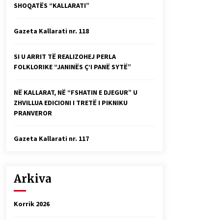
SHOQATËS “KALLARATI”
Faksimilet e një 83 vjetori lufte:
Çfarë shkruan Vexhi Buharaja për
Heroin e Popullit, Mumin Selami.
Gazeta Kallarati nr. 118
04/10/2025
Gazeta Kallarati nr. 114
SI U ARRIT TË REALIZOHEJ PERLA
06/02/2025
FOLKLORIKE “JANINËS Ç’I PANË SYTË”
NË KALLARAT, NË “FSHATIN E DJEGUR” U
ZHVILLUA EDICIONI I TRETË I PIKNIKU
PRANVEROR
Gazeta Kallarati nr. 117
Arkiva
Korrik 2026