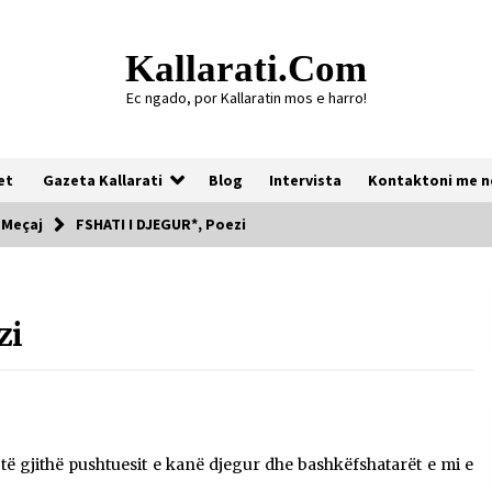
Kallarati.com
Ec ngado, por Kallaratin mos e harro!
et
Gazeta Kallarati
Blog
Intervista
Kontaktoni me n
 Meçaj
FSHATI I DJEGUR*, Poezi
Gazeta Kallarati nr. 118
zi
07/07/2026
Gazeta Kallarati nr. 117
03/05/2026
lin të gjithë pushtuesit e kanë djegur dhe bashkëfshatarët e mi e