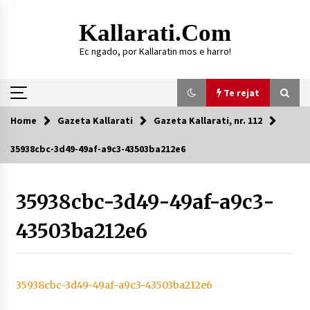
Skip
to
Kallarati.com
content
Ec ngado, por Kallaratin mos e harro!
Te rejat
Home
Gazeta Kallarati
Gazeta Kallarati, nr. 112
Te rejat
35938cbc-3d49-49af-a9c3-43503ba212e6
DURRËS: ZGJEDHJE TË REJA TË DEGËS SË
SHOQATËS “KALLARATI”
35938cbc-3d49-49af-a9c3-
16/07/2026
43503ba212e6
Gazeta Kallarati nr. 118
07/07/2026
SI U ARRIT TË REALIZOHEJ PERLA FOLKLORIKE
“JANINËS Ç’I PANË SYTË”
35938cbc-3d49-49af-a9c3-43503ba212e6
06/06/2026