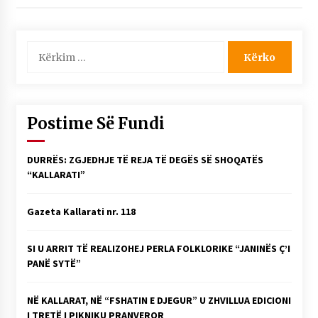
NË KALLARAT, NË “FSHATIN E DJEGUR” U
ZHVILLUA EDICIONI I TRETË I PIKNIKU
PRANVEROR
Kërko
26/05/2026
për:
Gazeta Kallarati nr. 117
03/05/2026
Postime Së Fundi
Gazeta Kallarati nr. 116
28/01/2026
DURRËS: ZGJEDHJE TË REJA TË DEGËS SË SHOQATËS
Mbi kockat e martirëve ngrihet Atdheu
“KALLARATI”
17/10/2025
Gazeta Kallarati nr. 118
Gazeta Kallarati nr. 115
14/10/2025
SI U ARRIT TË REALIZOHEJ PERLA FOLKLORIKE “JANINËS Ç’I
Faksimilet e një 83 vjetori lufte: Çfarë shkruan
PANË SYTË”
Vexhi Buharaja për Heroin e Popullit, Mumin
Selami.
04/10/2025
NË KALLARAT, NË “FSHATIN E DJEGUR” U ZHVILLUA EDICIONI
I TRETË I PIKNIKU PRANVEROR