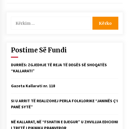
NË KALLARAT, NË “FSHATIN E DJEGUR” U
ZHVILLUA EDICIONI I TRETË I PIKNIKU
PRANVEROR
Kërko
26/05/2026
për:
Gazeta Kallarati nr. 117
03/05/2026
Postime Së Fundi
Gazeta Kallarati nr. 116
28/01/2026
DURRËS: ZGJEDHJE TË REJA TË DEGËS SË SHOQATËS
Mbi kockat e martirëve ngrihet Atdheu
“KALLARATI”
17/10/2025
Gazeta Kallarati nr. 118
Gazeta Kallarati nr. 115
14/10/2025
SI U ARRIT TË REALIZOHEJ PERLA FOLKLORIKE “JANINËS Ç’I
Faksimilet e një 83 vjetori lufte: Çfarë shkruan
PANË SYTË”
Vexhi Buharaja për Heroin e Popullit, Mumin
Selami.
04/10/2025
NË KALLARAT, NË “FSHATIN E DJEGUR” U ZHVILLUA EDICIONI
I TRETË I PIKNIKU PRANVEROR