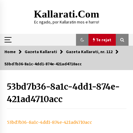
Skip
to
Kallarati.com
content
Ec ngado, por Kallaratin mos e harro!
Te rejat
Home
Gazeta Kallarati
Gazeta Kallarati, nr. 112
Te rejat
53bd7b36-8a1c-4dd1-874e-421ad4710acc
DURRËS: ZGJEDHJE TË REJA TË DEGËS SË
SHOQATËS “KALLARATI”
53bd7b36-8a1c-4dd1-874e-
16/07/2026
421ad4710acc
Gazeta Kallarati nr. 118
07/07/2026
SI U ARRIT TË REALIZOHEJ PERLA FOLKLORIKE
“JANINËS Ç’I PANË SYTË”
53bd7b36-8a1c-4dd1-874e-421ad4710acc
06/06/2026