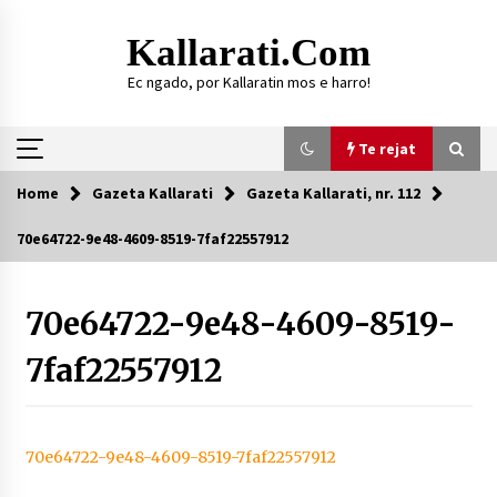
Skip
to
Kallarati.com
content
Ec ngado, por Kallaratin mos e harro!
Te rejat
Home
Gazeta Kallarati
Gazeta Kallarati, nr. 112
Te rejat
70e64722-9e48-4609-8519-7faf22557912
DURRËS: ZGJEDHJE TË REJA TË DEGËS SË
SHOQATËS “KALLARATI”
70e64722-9e48-4609-8519-
16/07/2026
7faf22557912
Gazeta Kallarati nr. 118
07/07/2026
SI U ARRIT TË REALIZOHEJ PERLA FOLKLORIKE
“JANINËS Ç’I PANË SYTË”
70e64722-9e48-4609-8519-7faf22557912
06/06/2026