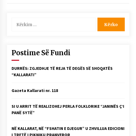
NË KALLARAT, NË “FSHATIN E DJEGUR” U
ZHVILLUA EDICIONI I TRETË I PIKNIKU
PRANVEROR
Kërko
26/05/2026
për:
Gazeta Kallarati nr. 117
03/05/2026
Postime Së Fundi
Gazeta Kallarati nr. 116
28/01/2026
DURRËS: ZGJEDHJE TË REJA TË DEGËS SË SHOQATËS
Mbi kockat e martirëve ngrihet Atdheu
“KALLARATI”
17/10/2025
Gazeta Kallarati nr. 118
Gazeta Kallarati nr. 115
14/10/2025
SI U ARRIT TË REALIZOHEJ PERLA FOLKLORIKE “JANINËS Ç’I
Faksimilet e një 83 vjetori lufte: Çfarë shkruan
PANË SYTË”
Vexhi Buharaja për Heroin e Popullit, Mumin
Selami.
04/10/2025
NË KALLARAT, NË “FSHATIN E DJEGUR” U ZHVILLUA EDICIONI
I TRETË I PIKNIKU PRANVEROR