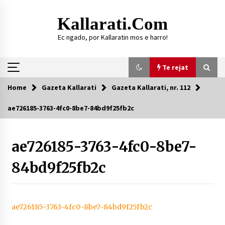
Skip
to
Kallarati.com
content
Ec ngado, por Kallaratin mos e harro!
Te rejat
Home
Gazeta Kallarati
Gazeta Kallarati, nr. 112
Te rejat
ae726185-3763-4fc0-8be7-84bd9f25fb2c
DURRËS: ZGJEDHJE TË REJA TË DEGËS SË
SHOQATËS “KALLARATI”
ae726185-3763-4fc0-8be7-
16/07/2026
84bd9f25fb2c
Gazeta Kallarati nr. 118
07/07/2026
SI U ARRIT TË REALIZOHEJ PERLA FOLKLORIKE
“JANINËS Ç’I PANË SYTË”
ae726185-3763-4fc0-8be7-84bd9f25fb2c
06/06/2026