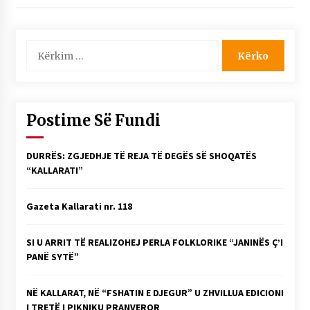
NË KALLARAT, NË “FSHATIN E DJEGUR” U
ZHVILLUA EDICIONI I TRETË I PIKNIKU
PRANVEROR
Kërko
26/05/2026
për:
Gazeta Kallarati nr. 117
03/05/2026
Postime Së Fundi
Gazeta Kallarati nr. 116
28/01/2026
DURRËS: ZGJEDHJE TË REJA TË DEGËS SË SHOQATËS
Mbi kockat e martirëve ngrihet Atdheu
“KALLARATI”
17/10/2025
Gazeta Kallarati nr. 118
Gazeta Kallarati nr. 115
14/10/2025
SI U ARRIT TË REALIZOHEJ PERLA FOLKLORIKE “JANINËS Ç’I
Faksimilet e një 83 vjetori lufte: Çfarë shkruan
PANË SYTË”
Vexhi Buharaja për Heroin e Popullit, Mumin
Selami.
04/10/2025
NË KALLARAT, NË “FSHATIN E DJEGUR” U ZHVILLUA EDICIONI
I TRETË I PIKNIKU PRANVEROR