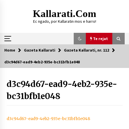
Skip
to
Kallarati.com
content
Ec ngado, por Kallaratin mos e harro!
Te rejat
Home
Gazeta Kallarati
Gazeta Kallarati, nr. 112
Te rejat
d3c94d67-ead9-4eb2-935e-bc31bfb1e048
DURRËS: ZGJEDHJE TË REJA TË DEGËS SË
SHOQATËS “KALLARATI”
d3c94d67-ead9-4eb2-935e-
16/07/2026
bc31bfb1e048
Gazeta Kallarati nr. 118
07/07/2026
SI U ARRIT TË REALIZOHEJ PERLA FOLKLORIKE
“JANINËS Ç’I PANË SYTË”
d3c94d67-ead9-4eb2-935e-bc31bfb1e048
06/06/2026