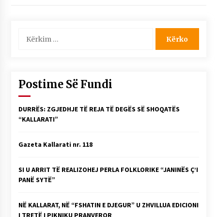
NË KALLARAT, NË “FSHATIN E DJEGUR” U
ZHVILLUA EDICIONI I TRETË I PIKNIKU
PRANVEROR
Kërko
26/05/2026
për:
Gazeta Kallarati nr. 117
03/05/2026
Postime Së Fundi
Gazeta Kallarati nr. 116
28/01/2026
DURRËS: ZGJEDHJE TË REJA TË DEGËS SË SHOQATËS
Mbi kockat e martirëve ngrihet Atdheu
“KALLARATI”
17/10/2025
Gazeta Kallarati nr. 118
Gazeta Kallarati nr. 115
14/10/2025
SI U ARRIT TË REALIZOHEJ PERLA FOLKLORIKE “JANINËS Ç’I
Faksimilet e një 83 vjetori lufte: Çfarë shkruan
PANË SYTË”
Vexhi Buharaja për Heroin e Popullit, Mumin
Selami.
04/10/2025
NË KALLARAT, NË “FSHATIN E DJEGUR” U ZHVILLUA EDICIONI
I TRETË I PIKNIKU PRANVEROR