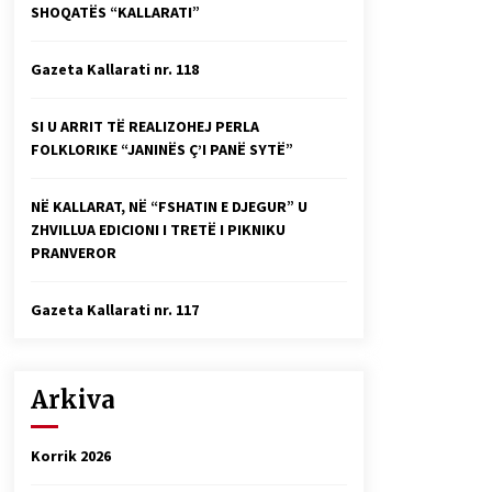
SHOQATËS “KALLARATI”
Faksimilet e një 83 vjetori lufte:
Çfarë shkruan Vexhi Buharaja për
Heroin e Popullit, Mumin Selami.
Gazeta Kallarati nr. 118
04/10/2025
Gazeta Kallarati nr. 114
SI U ARRIT TË REALIZOHEJ PERLA
06/02/2025
FOLKLORIKE “JANINËS Ç’I PANË SYTË”
NË KALLARAT, NË “FSHATIN E DJEGUR” U
ZHVILLUA EDICIONI I TRETË I PIKNIKU
PRANVEROR
Gazeta Kallarati nr. 117
Arkiva
Korrik 2026