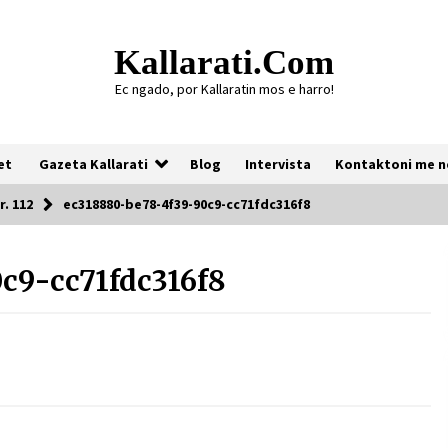
Kallarati.com
Ec ngado, por Kallaratin mos e harro!
et
Gazeta Kallarati
Blog
Intervista
Kontaktoni me n
r. 112
ec318880-be78-4f39-90c9-cc71fdc316f8
c9-cc71fdc316f8
Gazeta Kallarati nr. 118
07/07/2026
Gazeta Kallarati nr. 117
03/05/2026