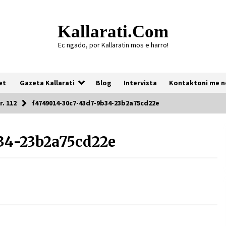
Kallarati.com
Ec ngado, por Kallaratin mos e harro!
et
Gazeta Kallarati
Blog
Intervista
Kontaktoni me n
r. 112
f4749014-30c7-43d7-9b34-23b2a75cd22e
34-23b2a75cd22e
Gazeta Kallarati nr. 118
07/07/2026
Gazeta Kallarati nr. 117
03/05/2026