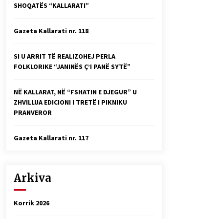
SHOQATËS “KALLARATI”
Faksimilet e një 83 vjetori lufte:
Çfarë shkruan Vexhi Buharaja për
Heroin e Popullit, Mumin Selami.
Gazeta Kallarati nr. 118
04/10/2025
Gazeta Kallarati nr. 114
SI U ARRIT TË REALIZOHEJ PERLA
06/02/2025
FOLKLORIKE “JANINËS Ç’I PANË SYTË”
NË KALLARAT, NË “FSHATIN E DJEGUR” U
ZHVILLUA EDICIONI I TRETË I PIKNIKU
PRANVEROR
Gazeta Kallarati nr. 117
Arkiva
Korrik 2026