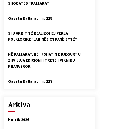
SHOQATËS “KALLARATI”
Faksimilet e një 83 vjetori lufte:
Çfarë shkruan Vexhi Buharaja për
Heroin e Popullit, Mumin Selami.
Gazeta Kallarati nr. 118
04/10/2025
Gazeta Kallarati nr. 114
SI U ARRIT TË REALIZOHEJ PERLA
06/02/2025
FOLKLORIKE “JANINËS Ç’I PANË SYTË”
NË KALLARAT, NË “FSHATIN E DJEGUR” U
ZHVILLUA EDICIONI I TRETË I PIKNIKU
PRANVEROR
Gazeta Kallarati nr. 117
Arkiva
Korrik 2026