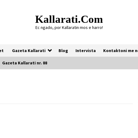
Kallarati.com
Ec ngado, por Kallaratin mos e harro!
et
Gazeta Kallarati
Blog
Intervista
Kontaktoni me n
Gazeta Kallarati nr. 88
Gazeta Kallarati nr. 118
07/07/2026
Gazeta Kallarati nr. 117
03/05/2026