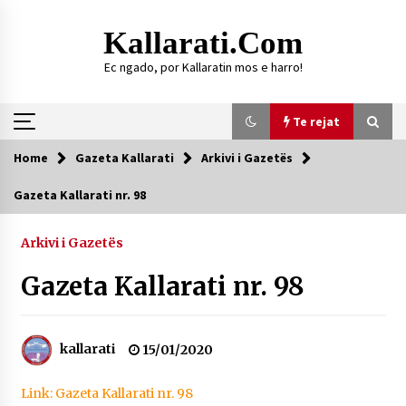
Skip
to
Kallarati.com
content
Ec ngado, por Kallaratin mos e harro!
Te rejat
Home
Gazeta Kallarati
Arkivi i Gazetës
Te rejat
Gazeta Kallarati nr. 98
DURRËS: ZGJEDHJE TË REJA TË DEGËS SË
SHOQATËS “KALLARATI”
Arkivi i Gazetës
16/07/2026
Gazeta Kallarati nr. 98
Gazeta Kallarati nr. 118
07/07/2026
kallarati
15/01/2020
SI U ARRIT TË REALIZOHEJ PERLA FOLKLORIKE
“JANINËS Ç’I PANË SYTË”
06/06/2026
Link: Gazeta Kallarati nr. 98