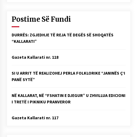
KALLARATI NË AKSIONET KOMBËTARE PËR
RINDËRTIMIN E VENDIT – NGA ÇIZE XHAFERAJ
22/09/2025
Postime Së Fundi
– ËNGJËLL HASIMAJ – “KUJTIMET E MIA PËR
KALLARATIN SI MËSUES I MATEMATIKËS, POR
DURRËS: ZGJEDHJE TË REJA TË DEGËS SË SHOQATËS
EDHE SI NJË BANOR I PËRKOHSHËM I TIJ”
“KALLARATI”
12/09/2025
Gazeta Kallarati nr. 118
Gazeta Kallarati nr. 114
06/02/2025
SI U ARRIT TË REALIZOHEJ PERLA FOLKLORIKE “JANINËS Ç’I
PANË SYTË”
NË KALLARAT, NË “FSHATIN E DJEGUR” U ZHVILLUA EDICIONI
I TRETË I PIKNIKU PRANVEROR
Gazeta Kallarati nr. 117