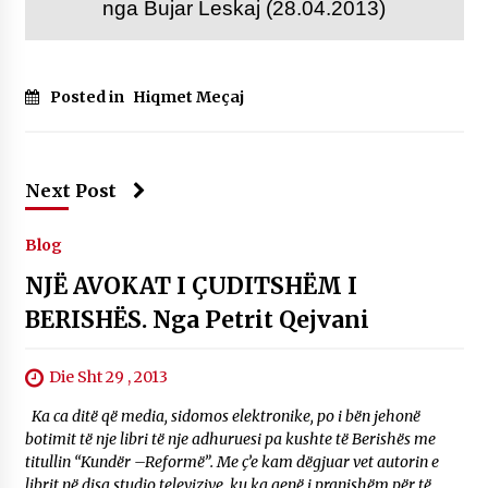
nga Bujar Leskaj (28.04.2013)
Posted in
Hiqmet Meçaj
Next Post
Blog
NJË AVOKAT I ÇUDITSHËM I
BERISHËS. Nga Petrit Qejvani
Die Sht 29 , 2013
Ka ca ditë që media, sidomos elektronike, po i bën jehonë
botimit të nje libri të nje adhuruesi pa kushte të Berishës me
titullin “Kundër –Reformë”. Me ç’e kam dëgjuar vet autorin e
librit në disa studio televizive, ku ka qenë i pranishëm për të