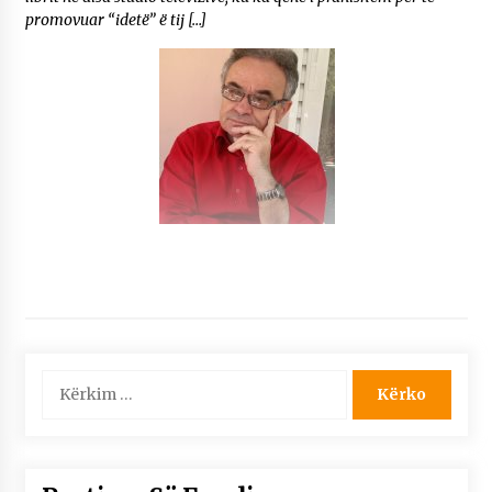
promovuar “idetë” ë tij […]
Kërko
për: