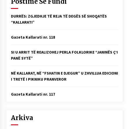
Postime Së Fundi
DURRËS: ZGJEDHJE TË REJA TË DEGËS SË SHOQATËS
“KALLARATI”
Gazeta Kallarati nr. 118
SI U ARRIT TË REALIZOHEJ PERLA FOLKLORIKE “JANINËS Ç’I
PANË SYTË”
NË KALLARAT, NË “FSHATIN E DJEGUR” U ZHVILLUA EDICIONI
I TRETË I PIKNIKU PRANVEROR
Gazeta Kallarati nr. 117
Arkiva