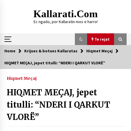
Skip
to
Kallarati.com
content
Ec ngado, por Kallaratin mos e harro!
Te rejat
Home
Krijues & botues Kallaratas
Hiqmet Meçaj
Te rejat
HIQMET MEÇAJ, jepet titulli: “NDERI I QARKUT VLORË”
DURRËS: ZGJEDHJE TË REJA TË DEGËS SË
SHOQATËS “KALLARATI”
Hiqmet Meçaj
16/07/2026
HIQMET MEÇAJ, jepet
Gazeta Kallarati nr. 118
07/07/2026
titulli: “NDERI I QARKUT
SI U ARRIT TË REALIZOHEJ PERLA FOLKLORIKE
VLORË”
“JANINËS Ç’I PANË SYTË”
06/06/2026