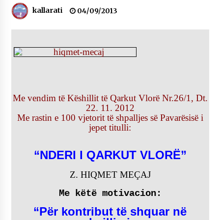
NË KALLARAT, NË “FSHATIN E DJEGUR” U
kallarati
04/09/2013
ZHVILLUA EDICIONI I TRETË I PIKNIKU
PRANVEROR
26/05/2026
Gazeta Kallarati nr. 117
03/05/2026
Gazeta Kallarati nr. 116
Me vendim të Këshillit të Qarkut Vlorë Nr.26/1, Dt.
28/01/2026
22. 11. 2012
Me rastin e 100 vjetorit të shpalljes së Pavarësisë i
Mbi kockat e martirëve ngrihet Atdheu
jepet titulli:
17/10/2025
Gazeta Kallarati nr. 115
“NDERI I QARKUT VLORË”
14/10/2025
Z. HIQMET MEÇAJ
Faksimilet e një 83 vjetori lufte: Çfarë shkruan
Vexhi Buharaja për Heroin e Popullit, Mumin
Me këtë motivacion:
Selami.
04/10/2025
“Për kontribut të shquar në