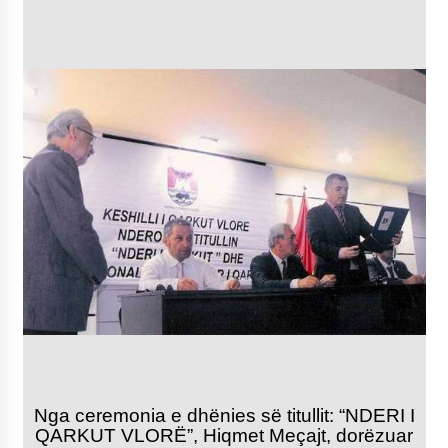
Nga ceremonia e dhënies së titullit: “NDERI I
QARKUT VLORË”, Hiqmet Meçajt, dorëzuar