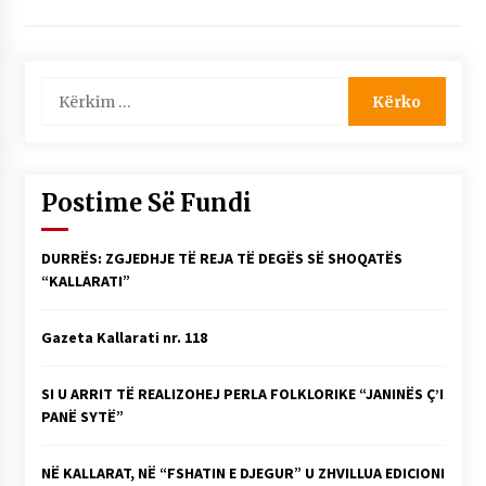
Kërko
për:
Postime Së Fundi
DURRËS: ZGJEDHJE TË REJA TË DEGËS SË SHOQATËS
“KALLARATI”
Gazeta Kallarati nr. 118
SI U ARRIT TË REALIZOHEJ PERLA FOLKLORIKE “JANINËS Ç’I
PANË SYTË”
NË KALLARAT, NË “FSHATIN E DJEGUR” U ZHVILLUA EDICIONI