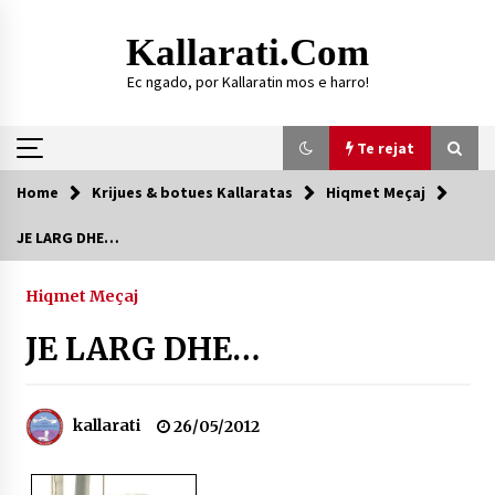
Skip
to
Kallarati.com
content
Ec ngado, por Kallaratin mos e harro!
Te rejat
Home
Krijues & botues Kallaratas
Hiqmet Meçaj
Te rejat
JE LARG DHE…
DURRËS: ZGJEDHJE TË REJA TË DEGËS SË
SHOQATËS “KALLARATI”
Hiqmet Meçaj
16/07/2026
JE LARG DHE…
Gazeta Kallarati nr. 118
07/07/2026
kallarati
26/05/2012
SI U ARRIT TË REALIZOHEJ PERLA FOLKLORIKE
“JANINËS Ç’I PANË SYTË”
06/06/2026