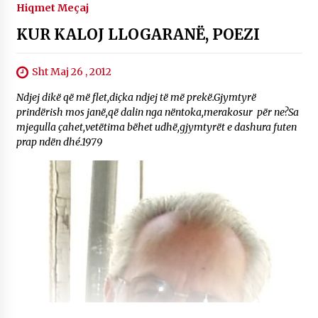
Hiqmet Meçaj
KUR KALOJ LLOGARANË, POEZI
Sht Maj 26 , 2012
Ndjej dikë që më flet,diçka ndjej të më prekë.Gjymtyrë
prindërish mos janë,që dalin nga nëntoka,merakosur për ne?Sa
mjegulla çahet,vetëtima bëhet udhë,gjymtyrët e dashura futen
prap ndën dhé.1979