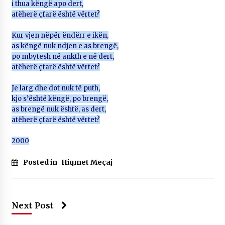
i thua këngë apo dert,
KALLARATI NË AKSIONET KOMBËTARE PËR
atëherë çfarë është vërtet?
RINDËRTIMIN E VENDIT – NGA ÇIZE XHAFERAJ
22/09/2025
Kur vjen nëpër ëndërr e ikën,
as këngë nuk ndjen e as brengë,
– ËNGJËLL HASIMAJ – “KUJTIMET E MIA PËR
KALLARATIN SI MËSUES I MATEMATIKËS, POR
po mbytesh në ankth e në dert,
EDHE SI NJË BANOR I PËRKOHSHËM I TIJ”
atëherë çfarë është vërtet?
12/09/2025
Je larg dhe dot nuk të puth,
Gazeta Kallarati nr. 114
kjo s’është këngë, po brengë,
06/02/2025
as brengë nuk është, as dert,
atëherë çfarë është vërtet?
2000
Posted in
Hiqmet Meçaj
Next Post