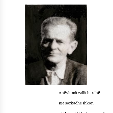
NË KALLARAT, NË “FSHATIN E DJEGUR” U
ZHVILLUA EDICIONI I TRETË I PIKNIKU
PRANVEROR
26/05/2026
Gazeta Kallarati nr. 117
03/05/2026
Gazeta Kallarati nr. 116
28/01/2026
Mbi kockat e martirëve ngrihet Atdheu
17/10/2025
Gazeta Kallarati nr. 115
14/10/2025
Faksimilet e një 83 vjetori lufte: Çfarë shkruan
Anës lumit zallit bardhë
Vexhi Buharaja për Heroin e Popullit, Mumin
Selami.
një sorkadhe shkon
04/10/2025