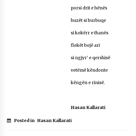
porsi drit e hënës
buzët si burbuqe
si kokërr e thanës
flokët bojë ari
si ngjyr’ e qershisë
vetëmë këndonte
këngën e rinisë.
Hasan Kallarati
Posted in
Hasan Kallarati