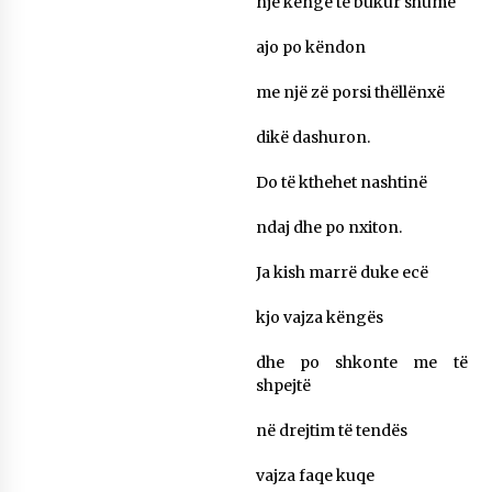
një këngë të bukur shumë
KALLARATI NË AKSIONET KOMBËTARE PËR
RINDËRTIMIN E VENDIT – NGA ÇIZE XHAFERAJ
ajo po këndon
22/09/2025
me një zë porsi thëllënxë
– ËNGJËLL HASIMAJ – “KUJTIMET E MIA PËR
KALLARATIN SI MËSUES I MATEMATIKËS, POR
dikë dashuron.
EDHE SI NJË BANOR I PËRKOHSHËM I TIJ”
12/09/2025
Do të kthehet nashtinë
Gazeta Kallarati nr. 114
ndaj dhe po nxiton.
06/02/2025
Ja kish marrë duke ecë
kjo vajza këngës
dhe po shkonte me të
shpejtë
në drejtim të tendës
vajza faqe kuqe