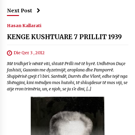
Next Post
Hasan Kallarati
KENGE KUSHTUARE 7 PRILLIT 1939
Die Qer 3 , 2012
Më tridhjet’e nëntë viti, shtatë Prilli më të hyrë. Urdhëron Duçe
fashisti, Guxonin me dyzetmijë, aroplana dhe Pamporrë.
Shqipërisë çpejt t’i biri. Sarëndë, Durrës dhe Vlorë, edhe tejë nga
Shëngjini, kini mëndjen mos hutohi, të shkujdesur të mos viji, se
atje rron trimëria, un, e njoh, se ju s’e dini, […]