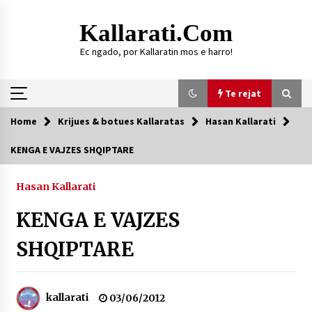
Skip
to
Kallarati.com
content
Ec ngado, por Kallaratin mos e harro!
Te rejat
Home
Krijues & botues Kallaratas
Hasan Kallarati
Te rejat
KENGA E VAJZES SHQIPTARE
DURRËS: ZGJEDHJE TË REJA TË DEGËS SË
SHOQATËS “KALLARATI”
Hasan Kallarati
16/07/2026
KENGA E VAJZES
Gazeta Kallarati nr. 118
07/07/2026
SHQIPTARE
SI U ARRIT TË REALIZOHEJ PERLA FOLKLORIKE
“JANINËS Ç’I PANË SYTË”
06/06/2026
kallarati
03/06/2012