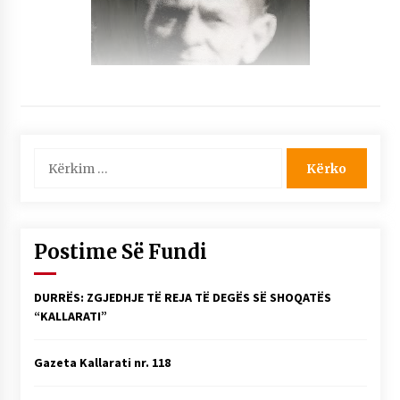
Kërko
për:
Postime Së Fundi
DURRËS: ZGJEDHJE TË REJA TË DEGËS SË SHOQATËS
“KALLARATI”
Gazeta Kallarati nr. 118