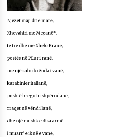
KALLARATI NË AKSIONET KOMBËTARE PËR
RINDËRTIMIN E VENDIT – NGA ÇIZE XHAFERAJ
22/09/2025
Njëzet maji dit e marë,
– ËNGJËLL HASIMAJ – “KUJTIMET E MIA PËR
Xhevahiri me Meçanë*,
KALLARATIN SI MËSUES I MATEMATIKËS, POR
EDHE SI NJË BANOR I PËRKOHSHËM I TIJ”
12/09/2025
të tre dhe me Xhelo Branë,
Gazeta Kallarati nr. 114
postës në Pilur i ranë,
06/02/2025
me një sulm brënda i vanë,
karabinier italianë,
poshtë bregut u shpërndanë,
rraqet në vënd i lanë,
dhe një mushk e disa armë
i muarr’ e iknë e vanë,