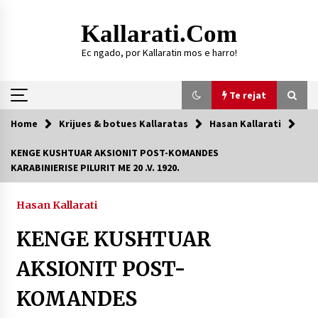
Skip
to
Kallarati.com
content
Ec ngado, por Kallaratin mos e harro!
Te rejat
Home
Krijues & botues Kallaratas
Hasan Kallarati
Te rejat
KENGE KUSHTUAR AKSIONIT POST-KOMANDES
KARABINIERISE PILURIT ME 20 .V. 1920.
DURRËS: ZGJEDHJE TË REJA TË DEGËS SË
SHOQATËS “KALLARATI”
16/07/2026
Hasan Kallarati
Gazeta Kallarati nr. 118
KENGE KUSHTUAR
07/07/2026
AKSIONIT POST-
SI U ARRIT TË REALIZOHEJ PERLA FOLKLORIKE
“JANINËS Ç’I PANË SYTË”
KOMANDES
06/06/2026