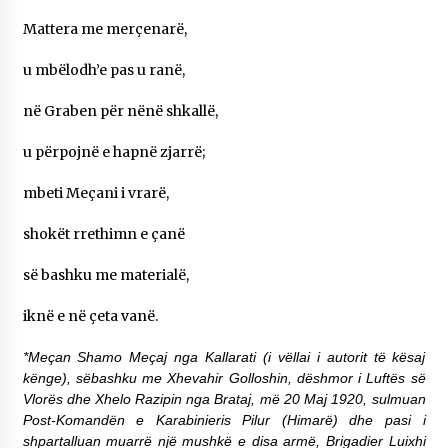
Mattera me merçenarë,
u mbëlodh’e pas u ranë,
në Graben për nënë shkallë,
u përpojnë e hapnë zjarrë;
mbeti Meçani i vrarë,
shokët rrethimn e çanë
së bashku me materialë,
iknë e në çeta vanë.
*Meçan Shamo Meçaj nga Kallarati (i vëllai i autorit të kësaj
kënge), sëbashku me Xhevahir Golloshin, dëshmor i Luftës së
Vlorës dhe Xhelo Razipin nga Brataj, më 20 Maj 1920, sulmuan
Post-Komandën e Karabinieris Pilur (Himarë) dhe pasi i
shpartalluan muarrë një mushkë e disa armë, Brigadier Luixhi