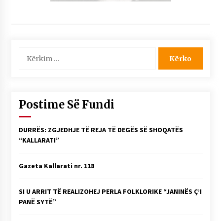
Kërko
për:
Postime Së Fundi
DURRËS: ZGJEDHJE TË REJA TË DEGËS SË SHOQATËS
“KALLARATI”
Gazeta Kallarati nr. 118
SI U ARRIT TË REALIZOHEJ PERLA FOLKLORIKE “JANINËS Ç’I
PANË SYTË”