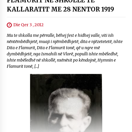
FLAMURIT NE SHKOLLE TE
KALLARATIT ME 28 NENTOR 1919
Die Qer 3 , 2012
Mu te shkolla me përralle, bëhej fest e hidhej valle, viti ish
nëntëmbëdhjetë, muaji i njëmbëdhjetë, dita e njëzetetetë, ishte
Dita e Flamurit, Dita e Flamurit tonë, që u ngre më
dymbëdhjetë, nga Ismahili në Vlorë, populli ishte mbëledhë,
ishte mbëledhë në shkollë, nxënësit po këndojnë, Hymnin e
Flamurit tonë, […]