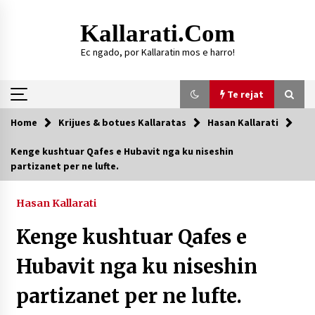
Skip
to
Kallarati.com
content
Ec ngado, por Kallaratin mos e harro!
Te rejat
Home
Krijues & botues Kallaratas
Hasan Kallarati
Te rejat
Kenge kushtuar Qafes e Hubavit nga ku niseshin
partizanet per ne lufte.
DURRËS: ZGJEDHJE TË REJA TË DEGËS SË
SHOQATËS “KALLARATI”
16/07/2026
Hasan Kallarati
Gazeta Kallarati nr. 118
Kenge kushtuar Qafes e
07/07/2026
Hubavit nga ku niseshin
SI U ARRIT TË REALIZOHEJ PERLA FOLKLORIKE
“JANINËS Ç’I PANË SYTË”
partizanet per ne lufte.
06/06/2026