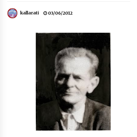
NË KALLARAT, NË “FSHATIN E DJEGUR” U
ZHVILLUA EDICIONI I TRETË I PIKNIKU
kallarati
03/06/2012
PRANVEROR
26/05/2026
Gazeta Kallarati nr. 117
03/05/2026
Gazeta Kallarati nr. 116
28/01/2026
Mbi kockat e martirëve ngrihet Atdheu
17/10/2025
Gazeta Kallarati nr. 115
14/10/2025
Faksimilet e një 83 vjetori lufte: Çfarë shkruan
Vexhi Buharaja për Heroin e Popullit, Mumin
Selami.
04/10/2025