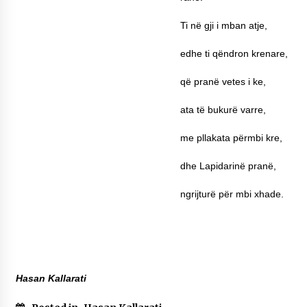
Ti në gji i mban atje,
edhe ti qëndron krenare,
që pranë vetes i ke,
ata të bukurë varre,
me pllakata përmbi kre,
dhe Lapidarinë pranë,
ngrijturë për mbi xhade.
Hasan Kallarati