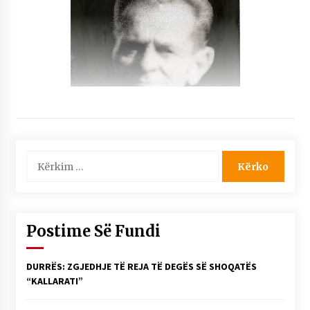
Kërko
për:
Postime Së Fundi
DURRËS: ZGJEDHJE TË REJA TË DEGËS SË SHOQATËS
“KALLARATI”