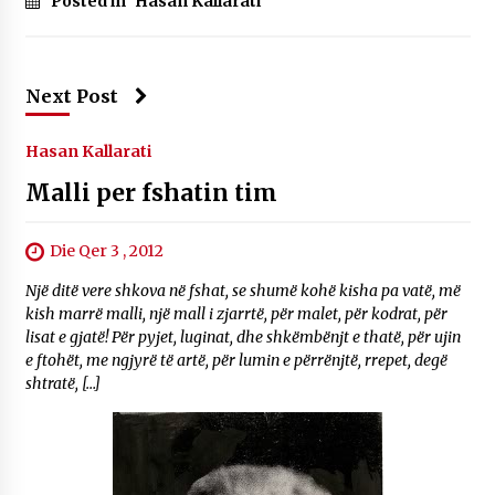
Posted in
Hasan Kallarati
Next Post
Hasan Kallarati
Malli per fshatin tim
Die Qer 3 , 2012
Një ditë vere shkova në fshat, se shumë kohë kisha pa vatë, më
kish marrë malli, një mall i zjarrtë, për malet, për kodrat, për
lisat e gjatë! Për pyjet, luginat, dhe shkëmbënjt e thatë, për ujin
e ftohët, me ngjyrë të artë, për lumin e përrënjtë, rrepet, degë
shtratë, […]