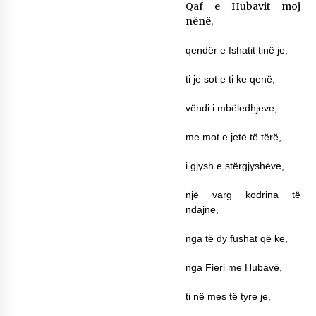
Qaf e Hubavit moj
KALLARATI NË AKSIONET KOMBËTARE PËR
nënë,
RINDËRTIMIN E VENDIT – NGA ÇIZE XHAFERAJ
22/09/2025
qendër e fshatit tinë je,
– ËNGJËLL HASIMAJ – “KUJTIMET E MIA PËR
KALLARATIN SI MËSUES I MATEMATIKËS, POR
ti je sot e ti ke qenë,
EDHE SI NJË BANOR I PËRKOHSHËM I TIJ”
12/09/2025
vëndi i mbëledhjeve,
Gazeta Kallarati nr. 114
me mot e jetë të tërë,
06/02/2025
i gjysh e stërgjyshëve,
një varg kodrina të
ndajnë,
nga të dy fushat që ke,
nga Fieri me Hubavë,
ti në mes të tyre je,