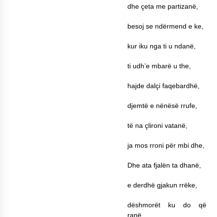
dhe çeta me partizanë,
besoj se ndërmend e ke,
kur iku nga ti u ndanë,
ti udh’e mbarë u the,
hajde dalçi faqebardhë,
djemtë e nënësë rrufe,
të na çlironi vatanë,
ja mos rroni për mbi dhe,
Dhe ata fjalën ta dhanë,
e derdhë gjakun rrëke,
dëshmorët ku do që
ranë.