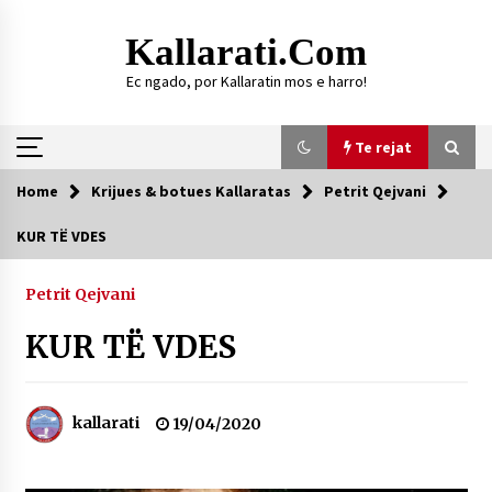
Skip
to
Kallarati.com
content
Ec ngado, por Kallaratin mos e harro!
Te rejat
Home
Krijues & botues Kallaratas
Petrit Qejvani
Te rejat
KUR TË VDES
DURRËS: ZGJEDHJE TË REJA TË DEGËS SË
SHOQATËS “KALLARATI”
Petrit Qejvani
16/07/2026
KUR TË VDES
Gazeta Kallarati nr. 118
07/07/2026
kallarati
19/04/2020
SI U ARRIT TË REALIZOHEJ PERLA FOLKLORIKE
“JANINËS Ç’I PANË SYTË”
06/06/2026