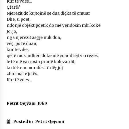
Kur të vdes…
KALLARATI NË AKSIONET KOMBËTARE PËR
Çfarë?
RINDËRTIMIN E VENDIT – NGA ÇIZE XHAFERAJ
Njerëzit do kujtojnë se dua diçka të çmuar
22/09/2025
Dhe, si poet,
ndonjë objekt poetik do më vendosin mbi kokë.
– ËNGJËLL HASIMAJ – “KUJTIMET E MIA PËR
Jo, jo,
KALLARATIN SI MËSUES I MATEMATIKËS, POR
EDHE SI NJË BANOR I PËRKOHSHËM I TIJ”
nga njerëzit asgjë nuk dua,
12/09/2025
veç, po të duan,
kur të vdes,
Gazeta Kallarati nr. 114
që të mos lodhen duke më çuar drejt varrezës,
06/02/2025
le të më varrosin pranë bulevardit,
ku të kem mundësi të dëgjoj
zhurmat e jetës.
Kur të vdes…
Petrit Qejvani, 1969
Posted in
Petrit Qejvani