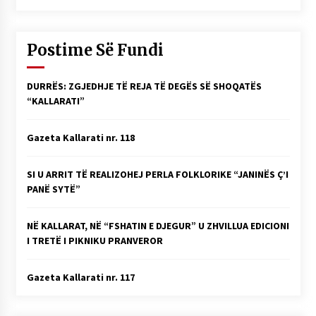
Postime Së Fundi
DURRËS: ZGJEDHJE TË REJA TË DEGËS SË SHOQATËS
“KALLARATI”
Gazeta Kallarati nr. 118
SI U ARRIT TË REALIZOHEJ PERLA FOLKLORIKE “JANINËS Ç’I
PANË SYTË”
NË KALLARAT, NË “FSHATIN E DJEGUR” U ZHVILLUA EDICIONI
I TRETË I PIKNIKU PRANVEROR
Gazeta Kallarati nr. 117