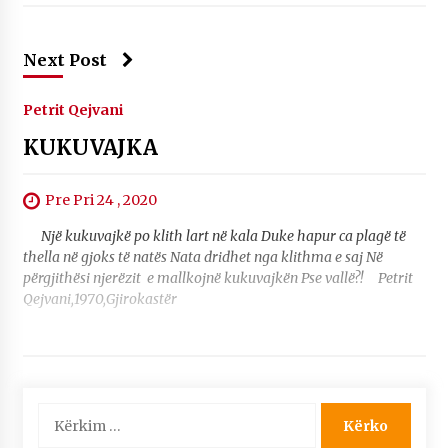
Next Post
Petrit Qejvani
KUKUVAJKA
Pre Pri 24 , 2020
Një kukuvajkë po klith lart në kala Duke hapur ca plagë të
thella në gjoks të natës Nata dridhet nga klithma e saj Në
përgjithësi njerëzit e mallkojnë kukuvajkën Pse vallë?! Petrit
Qejvani,1970,Gjirokastër
Kërko
për: