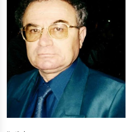
NË KALLARAT, NË “FSHATIN E DJEGUR” U
ZHVILLUA EDICIONI I TRETË I PIKNIKU
PRANVEROR
26/05/2026
Gazeta Kallarati nr. 117
03/05/2026
Gazeta Kallarati nr. 116
28/01/2026
Mbi kockat e martirëve ngrihet Atdheu
17/10/2025
Gazeta Kallarati nr. 115
14/10/2025
Faksimilet e një 83 vjetori lufte: Çfarë shkruan
Vexhi Buharaja për Heroin e Popullit, Mumin
Selami.
04/10/2025