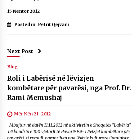
15 Nentor 2012
Posted in
Petrit Qejvani
Next Post
Blog
Roli i Labërisë në lëvizjen
kombëtare për pavarësi, nga Prof. Dr.
Rami Memushaj
Mër Nën 21 , 2012
-Mbajtur në datën 11.11.2012 në aktivitetin e Shoqatës “Labëria”
në kuadrin e 100 vjetorit të Pavarësisë- Lëvizjet kombëtare për
pavarësi, si rregull, paraprihen nga lëvizje kulturore iluministe.