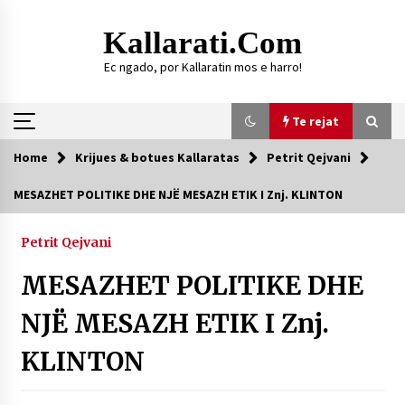
Skip
to
Kallarati.com
content
Ec ngado, por Kallaratin mos e harro!
Te rejat
Home
Krijues & botues Kallaratas
Petrit Qejvani
Te rejat
MESAZHET POLITIKE DHE NJË MESAZH ETIK I Znj. KLINTON
DURRËS: ZGJEDHJE TË REJA TË DEGËS SË
SHOQATËS “KALLARATI”
Petrit Qejvani
16/07/2026
MESAZHET POLITIKE DHE
Gazeta Kallarati nr. 118
07/07/2026
NJË MESAZH ETIK I Znj.
SI U ARRIT TË REALIZOHEJ PERLA FOLKLORIKE
KLINTON
“JANINËS Ç’I PANË SYTË”
06/06/2026