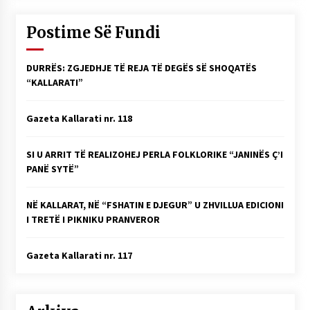
Postime Së Fundi
DURRËS: ZGJEDHJE TË REJA TË DEGËS SË SHOQATËS
“KALLARATI”
Gazeta Kallarati nr. 118
SI U ARRIT TË REALIZOHEJ PERLA FOLKLORIKE “JANINËS Ç’I
PANË SYTË”
NË KALLARAT, NË “FSHATIN E DJEGUR” U ZHVILLUA EDICIONI
I TRETË I PIKNIKU PRANVEROR
Gazeta Kallarati nr. 117