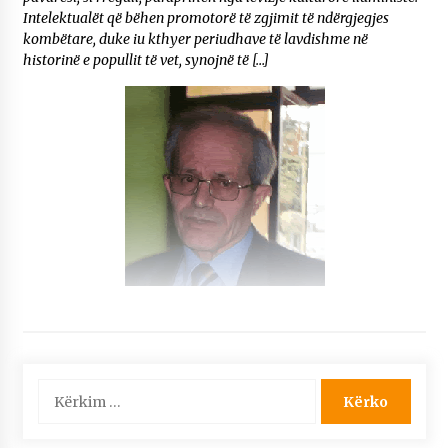
Intelektualët që bëhen promotorë të zgjimit të ndërgjegjes
kombëtare, duke iu kthyer periudhave të lavdishme në
historinë e popullit të vet, synojnë të […]
Kërko
për: