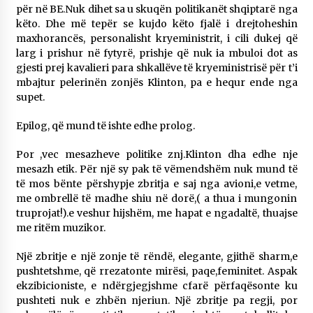
për në BE.Nuk dihet sa u skuqën politikanët shqiptarë nga
këto. Dhe më tepër se kujdo këto fjalë i drejtoheshin
maxhorancës, personalisht kryeministrit, i cili dukej që
larg i prishur në fytyrë, prishje që nuk ia mbuloi dot as
gjesti prej kavalieri para shkallëve të kryeministrisë për t’i
mbajtur pelerinën zonjës Klinton, pa e hequr ende nga
supet.
Epilog, që mund të ishte edhe prolog.
Por ,vec mesazheve politike znj.Klinton dha edhe nje
mesazh etik. Për një sy pak të vëmendshëm nuk mund të
të mos bënte përshypje zbritja e saj nga avioni,e vetme,
me ombrellë të madhe shiu në dorë,( a thua i mungonin
truprojat!).e veshur hijshëm, me hapat e ngadaltë, thuajse
me ritëm muzikor.
Një zbritje e një zonje të rëndë, elegante, gjithë sharm,e
pushtetshme, që rrezatonte mirësi, paqe,feminitet. Aspak
ekzibicioniste, e ndërgjegjshme cfarë përfaqësonte ku
pushteti nuk e zhbën njeriun. Një zbritje pa regji, por