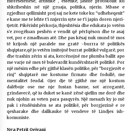
mbresëlënëse, artistike , estetike, jashtë protokollit ku
shkriheshin në një gruaja, politika, njeriu. Mbase e
zgjedhur qellimisht prej saj ne kete toke ku “udheheqesit”
e kane me te lehte t’i nxjerrin syte se t’i japin doren njeri-
tjetrit. Pikërisht përkorja, thjeshtësia dhe edukata jo vetëm
s’e zvogëluan peshën e vendit që përfqëson dhe te asaj
vet, por e zmadhuan atë. Dhe pas kësaj nuk mund të mos
të krijosh një paralele me gratë –burrra të politikës
shqiptare,që jo vetëm imitojnë burrat politikë vulgarë, por
dhe trashin zërin si ata, kercënojnë me plumba ballit apo
me varje në mes të bulevardit kundërshtarët politikë. Por
një mësim edhe për gjithë klasën politike, për “borgjezët e
rinj” shqiptarë me kostume firmato dhe fodullë, me
mentalitet feudal. Gjer dje të gjithë me një kostum
dalëboje ose me nje fustan basme, sot arrogantë,
grindavecë, që iu duket se kanë zënë qiellin me dorë dhe
nuk njohin as veten para pasqyrës. Një mesazh ky jo më
pak i rëndësishëm se ata politikë, për borgjezinë e re
qesharake dhe dallkauke të vendeve të Lindjes ish-
komuniste.
Nga Petrit Qejvani