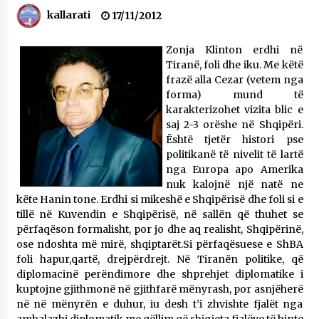
NË KALLARAT, NË “FSHATIN E DJEGUR” U
kallarati
17/11/2012
ZHVILLUA EDICIONI I TRETË I PIKNIKU
PRANVEROR
Zonja Klinton erdhi në
26/05/2026
Tiranë, foli dhe iku. Me këtë
frazë alla Cezar (vetem nga
Gazeta Kallarati nr. 117
forma) mund të
03/05/2026
karakterizohet vizita blic e
saj 2-3 orëshe në Shqipëri.
Gazeta Kallarati nr. 116
Është tjetër histori pse
28/01/2026
politikanë të nivelit të lartë
nga Europa apo Amerika
Mbi kockat e martirëve ngrihet Atdheu
nuk kalojnë një natë ne
17/10/2025
këte Hanin tone. Erdhi si mikeshë e Shqipërisë dhe foli si e
tillë në Kuvendin e Shqipërisë, në sallën që thuhet se
Gazeta Kallarati nr. 115
përfaqëson formalisht, por jo dhe aq realisht, Shqipërinë,
14/10/2025
ose ndoshta më mirë, shqiptarët.Si përfaqësuese e ShBA
foli hapur,qartë, drejpërdrejt. Në Tiranën politike, që
Faksimilet e një 83 vjetori lufte: Çfarë shkruan
Vexhi Buharaja për Heroin e Popullit, Mumin
diplomacinë perëndimore dhe shprehjet diplomatike i
Selami.
kuptojne gjithmonë në gjithfarë mënyrash, por asnjëherë
04/10/2025
në në mënyrën e duhur, iu desh t’i zhvishte fjalët nga