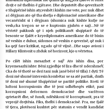
ambalazhi diplomatik me qëllim që shigjeta fjalëve të binte
KALLARATI NË AKSIONET KOMBËTARE PËR
drejt e në thelbin ë gjërave. Dhe deputetët dhe qeveritarët
RINDËRTIMIN E VENDIT – NGA ÇIZE XHAFERAJ
e Shqipërisë ishin aty,veshët i kishin me vete, por nuk dihet
22/09/2025
a i dëgjuan ato që tha shefja e diplomacisë amerikane dhe
vecanërisht si i dëgjuan (shumica nuk kishte kufje ne
– ËNGJËLL HASIMAJ – “KUJTIMET E MIA PËR
vesh,cka tregon se se e kuptonin gjuhën e saj)…Në të
KALLARATIN SI MËSUES I MATEMATIKËS, POR
vërtetë pakkush që i njeh politikanët shqiptarë do të
EDHE SI NJË BANOR I PËRKOHSHËM I TIJ”
besonte se fjalët e kryediplomates amerikane do të binin
12/09/2025
në veshin e duhur, sidomos në veshin e qeverisë, që nuk i
ka qejf fare kritikat, ngado që të vijnë…Dhe sapo avioni i
Gazeta Kallarati nr. 114
Hillary Klintonit u zhduk në horizont, kjo u vërtetua.
06/02/2025
Po cilët ishin mesazhet e saj? Ato ishin disa, por
kryemesazhi ishte: Bëni zgjedhje të lira dhe të ndershme!(
Cka do të thotë se deri tani nuk janë bërë të tilla). I dyti: Të
doni më shumë interesin kombëtar se sa atë partiak, dmth
të doni më shumë Shqipërinë se partitë politike. Itreti: të
luftoni korrupsionin dhe të jeni udhëheqës etikë, pasi
korrupsioni deformon demokracinë dhe varfëron
qytetarët dhe, së fundi, ndëshkoni të korruptuarit, pra të
veprojë drejtësia. Fiks, thelbi i demokracisë. Pra, me fjalë
të tjera, plotësoni kushtet për statusin e vendit kandidat