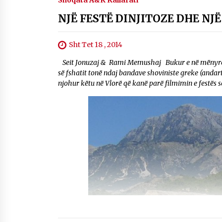
Shoqata A&K Kallarati
NJË FESTË DINJITOZE DHE NJ
Sht Tet 18 , 2014
Seit Jonuzaj & Rami Memushaj Bukur e në mënyrë di
së fshatit tonë ndaj bandave shoviniste greke (andar
njohur këtu në Vlorë që kanë parë filmimin e festës s