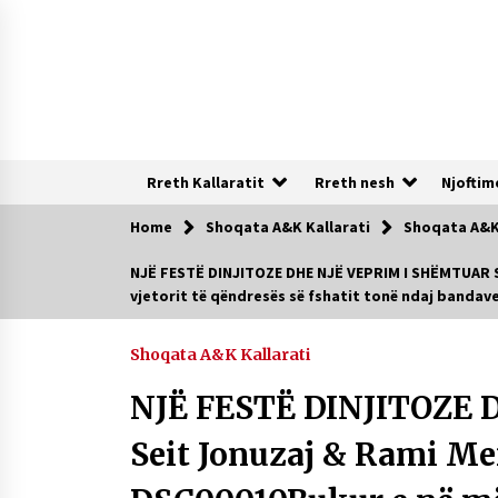
Skip
to
content
Rreth Kallaratit
Rreth nesh
Njoftim
Home
Shoqata A&K Kallarati
Shoqata A&K 
Te rejat
NJË FESTË DINJITOZE DHE NJË VEPRIM I SHËMTUAR Se
vjetorit të qëndresës së fshatit tonë ndaj bandave
DURRËS: ZGJEDHJE TË REJA TË DEGËS
SË SHOQATËS “KALLARATI”
16/07/2026
Shoqata A&K Kallarati
NJË FESTË DINJITOZE
NË KALLARAT, NË “FSHATIN E
DJEGUR” U ZHVILLUA EDICIONI I
Seit Jonuzaj & Rami M
TRETË I PIKNIKU PRANVEROR
26/05/2026