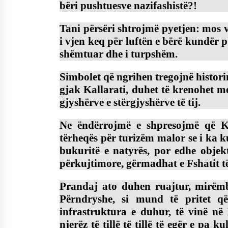
bëri pushtuesve nazifashistë?!
Tani përsëri shtrojmë pyetjen: mos v
i vjen keq për luftën e bërë kundër 
shëmtuar dhe i turpshëm.
Simbolet që ngrihen tregojnë historinë
gjak Kallarati, duhet të krenohet me 
gjyshërve e stërgjyshërve të tij.
Ne ëndërrojmë e shpresojmë që Ka
tërheqës për turizëm malor se i ka k
bukuritë e natyrës, por edhe objekte
përkujtimore, gërmadhat e Fshatit të 
Prandaj ato duhen ruajtur, mirëmb
Përndryshe, si mund të pritet q
infrastruktura e duhur, të vinë në
njerëz të tillë të tillë të egër e pa