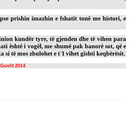
se prishin imazhin e fshatit tonë me histori, e
inion kundër tyre, të gjenden dhe të vihen para
hati është i vogël, me shumë pak banorë sot, që e
a si të mos zbulohet e t`I vihet gishti keqbërësit.
k-Gusht 2014