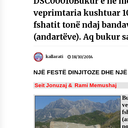
DSC00010Bukur e në mën
Mbi kockat e martirëve ngrihet
veprimtaria kushtuar 10
Atdheu
17/10/2025
fshatit tonë ndaj banda
KALLARATI NË AKSIONET
(andartëve). Aq bukur s
KOMBËTARE PËR RINDËRTIMIN E
VENDIT – NGA ÇIZE XHAFERAJ
22/09/2025
kallarati
18/10/2014
NJË FESTË DINJITOZE DHE NJ
Seit Jonuzaj &
Rami Memushaj
B
ve
f
(a
po