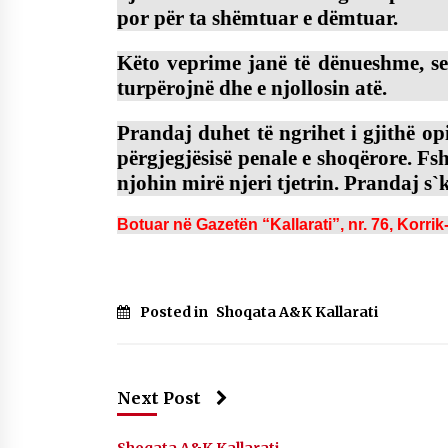
por për ta shëmtuar e dëmtuar.
Këto veprime janë të dënueshme, sep
turpërojnë dhe e njollosin atë.
Prandaj duhet të ngrihet i gjithë op
përgjegjësisë penale e shoqërore. Fs
njohin mirë njeri tjetrin. Prandaj s`k
Botuar në Gazetën “Kallarati”, nr. 76, Korri
Posted in
Shoqata A&K Kallarati
Next Post