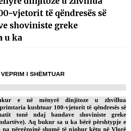
yrë dinjitoze u zhvillua
Gazeta Kallarati nr. 115
0-vjetorit të qëndresës së
14/10/2025
ve shoviniste greke
– ËNGJËLL HASIMAJ – “KUJTIMET E
a u ka
MIA PËR KALLARATIN SI MËSUES I
MATEMATIKËS, POR EDHE SI NJË
BANOR I PËRKOHSHËM I TIJ”
12/09/2025
Ë VEPRIM I SHËMTUAR
ukur e në mënyrë dinjitoze u zhvillua
primtaria kushtuar 100-vjetorit të qëndresës së
shatit tonë ndaj bandave shoviniste greke
ndartëve). Aq bukur sa u ka bërë përshtypje e
 na përgëzojnë shumë të njohur këtu në Vlorë