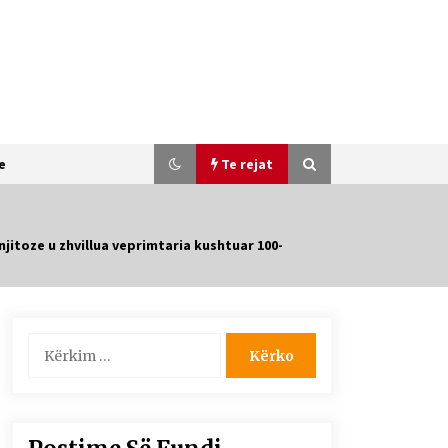
e
Te rejat
itoze u zhvillua veprimtaria kushtuar 100-
SI U ARRIT TË REALIZOHEJ PERLA
FOLKLORIKE “JANINËS Ç’I PANË
SYTË”
06/06/2026
Kërko
për:
Gazeta Kallarati nr. 116
28/01/2026