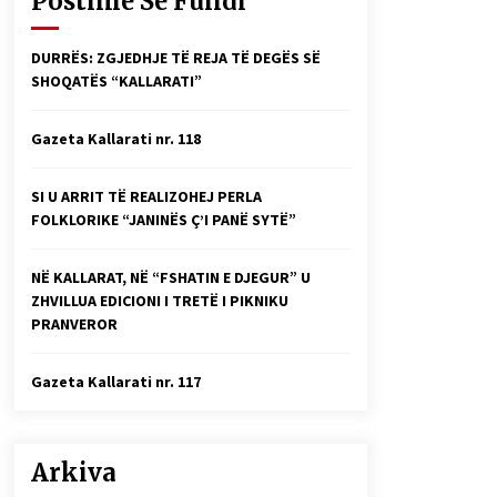
Postime Së Fundi
Faksimilet e një 83 vjetori lufte:
Çfarë shkruan Vexhi Buharaja për
Heroin e Popullit, Mumin Selami.
DURRËS: ZGJEDHJE TË REJA TË DEGËS SË
04/10/2025
SHOQATËS “KALLARATI”
Gazeta Kallarati nr. 114
Gazeta Kallarati nr. 118
06/02/2025
SI U ARRIT TË REALIZOHEJ PERLA
FOLKLORIKE “JANINËS Ç’I PANË SYTË”
NË KALLARAT, NË “FSHATIN E DJEGUR” U
ZHVILLUA EDICIONI I TRETË I PIKNIKU
PRANVEROR
Gazeta Kallarati nr. 117
Arkiva