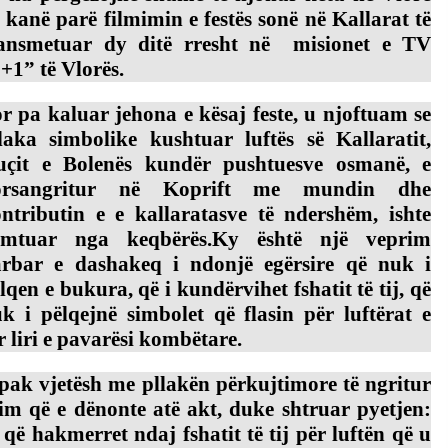
 kanë parë filmimin e festës sonë në Kallarat të
ransmetuar dy ditë rresht në misionet e TV
+1” të Vlorës.
r pa kaluar jehona e kësaj feste, u njoftuam se
laka simbolike kushtuar luftës së Kallaratit,
uçit e Bolenës kundër pushtuesve osmanë, e
orsangritur në Koprift me mundin dhe
ntributin e e kallaratasve të ndershëm, ishte
ëmtuar nga keqbërës.
Ky është një veprim
rbar e dashakeq i ndonjë egërsire që nuk i
lqen e bukura, që i kundërvihet fshatit të tij, që
k i pëlqejnë simbolet që flasin për luftërat e
r liri e pavarësi kombëtare.
 pak vjetësh me pllakën përkujtimore të ngritur
im që e dënonte atë akt, duke shtruar pyetjen:
ë hakmerret ndaj fshatit të tij për luftën që u