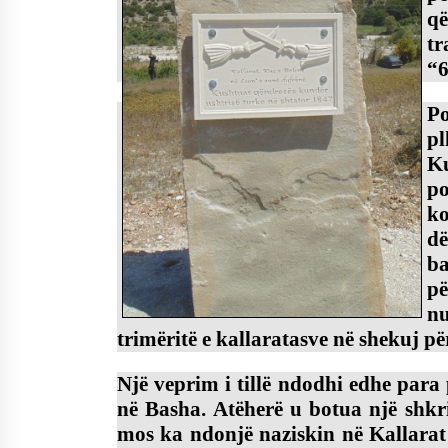
që
t
“6
Po
pl
K
p
ko
d
ba
pë
nu
trimëritë e kallaratasve në shekuj pë
Një veprim i tillë ndodhi edhe para
në Basha. Atëherë u botua një shkr
mos ka ndonjë naziskin në Kallarat q