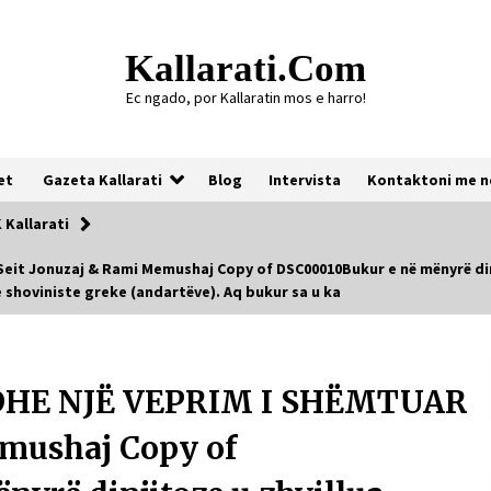
Kallarati.com
Ec ngado, por Kallaratin mos e harro!
et
Gazeta Kallarati
Blog
Intervista
Kontaktoni me n
Kallarati
it Jonuzaj & Rami Memushaj Copy of DSC00010Bukur e në mënyrë dinj
 shoviniste greke (andartëve). Aq bukur sa u ka
Gazeta Kallarati nr. 118
07/07/2026
 DHE NJË VEPRIM I SHËMTUAR
Gazeta Kallarati nr. 117
03/05/2026
emushaj Copy of