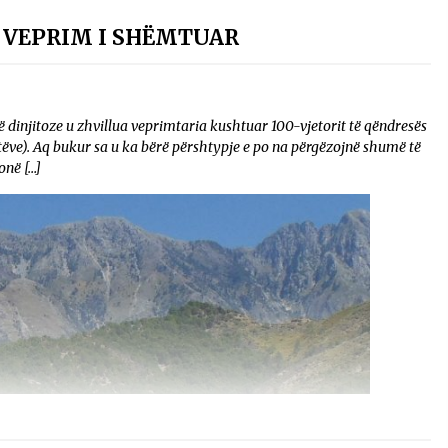
Ë VEPRIM I SHËMTUAR
njitoze u zhvillua veprimtaria kushtuar 100-vjetorit të qëndresës
tëve). Aq bukur sa u ka bërë përshtypje e po na përgëzojnë shumë të
onë […]