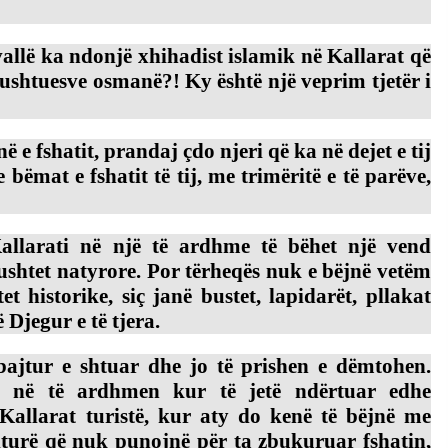
allë ka ndonjë xhihadist islamik në Kallarat që
pushtuesve osmanë?! Ky është një veprim tjetër i
 e fshatit, prandaj çdo njeri që ka në dejet e tij
bëmat e fshatit të tij, me trimëritë e të parëve,
llarati në një të ardhme të bëhet një vend
ushtet natyrore. Por tërheqës nuk e bëjnë vetëm
t historike, siç janë bustet, lapidarët, pllakat
Djegur e të tjera.
ajtur e shtuar dhe jo të prishen e dëmtohen.
ë në të ardhmen kur të jetë ndërtuar edhe
 Kallarat turistë, kur aty do kenë të bëjnë me
 kulturë që nuk punojnë për ta zbukuruar fshatin,