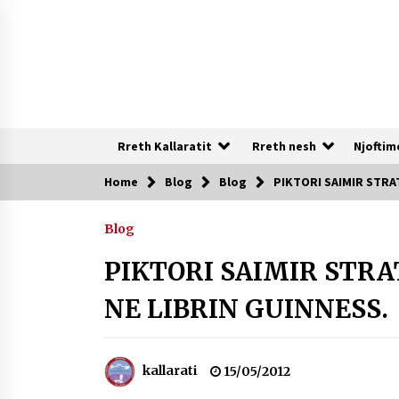
Skip
to
content
Rreth Kallaratit
Rreth nesh
Njoftim
Home
Blog
Blog
PIKTORI SAIMIR STRA
Te rejat
Blog
DURRËS: ZGJEDHJE TË REJA TË DEGËS
SË SHOQATËS “KALLARATI”
PIKTORI SAIMIR STRA
16/07/2026
NE LIBRIN GUINNESS.
NË KALLARAT, NË “FSHATIN E
DJEGUR” U ZHVILLUA EDICIONI I
TRETË I PIKNIKU PRANVEROR
kallarati
15/05/2012
26/05/2026