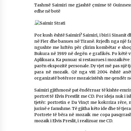
Tashmë Saimiri me gjashtë çmime të Guinness ë
Mbi kockat e martirëve ngrihet
Atdheu
edhe në botë
17/10/2025
.
KALLARATI NË AKSIONET
Por kush është Saimiri? Saimiri, i biri i Sinanit d
KOMBËTARE PËR RINDËRTIMIN E
në Fier dhe banues në Tiranë. Rrjedh nga një fami
VENDIT – NGA ÇIZE XHAFERAJ
ngushte me luftën për çlirim kombëtar e shoq
22/09/2025
Bukura në 1989 në degën e grafikës. Po këtë v
Aplikuara. Ka punuar si restaurues i mozaikëve në
parën ekspozitë personale. Dy vjet më pas një 
para në mozaik. Që nga viti 2004 është anët
organizatë botërore mozaicistësh me qendër n
Saimiri gjithmonë pat ëndërruar të kishte emrin
portret të Elvis Prestlit me CD. Por ideja nuk i 
tjetër: portretin e Da Vinçt me kokrriza rëre,
jurinë e famshme. Të gjitha këto ide dhe të tjera
Portrete të bëra në mozaik me copa pasqyrash,
mozaik i Elvis Preslit, i realizuar me CD.