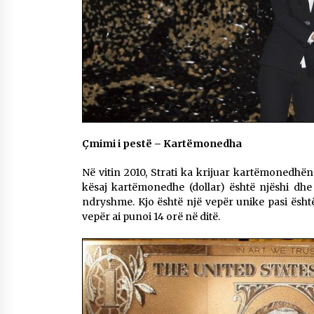
Çmimi i pestë – Kartëmonedha
Në vitin 2010, Strati ka krijuar kartëmonedhë
kësaj kartëmonedhe (dollar) është njëshi dhe 
ndryshme. Kjo është një vepër unike pasi është
vepër ai punoi 14 orë në ditë.