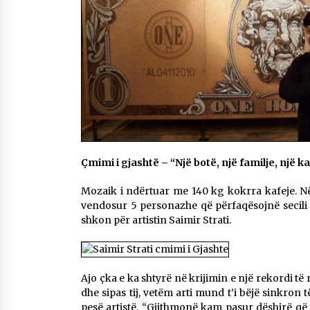
Çmimi i gjashtë – “Një botë, një familje, një ka
Mozaik i ndërtuar me 140 kg kokrra kafeje. Në 
vendosur 5 personazhe që përfaqësojnë secili 
shkon për artistin Saimir Strati.
Ajo çka e ka shtyrë në krijimin e një rekordi të 
dhe sipas tij, vetëm arti mund t’i bëjë sinkron 
pesë artistë. “Gjithmonë kam pasur dëshirë që 