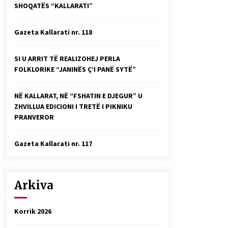
SHOQATËS “KALLARATI”
Faksimilet e një 83 vjetori lufte:
Çfarë shkruan Vexhi Buharaja për
Heroin e Popullit, Mumin Selami.
Gazeta Kallarati nr. 118
04/10/2025
Gazeta Kallarati nr. 114
SI U ARRIT TË REALIZOHEJ PERLA
06/02/2025
FOLKLORIKE “JANINËS Ç’I PANË SYTË”
NË KALLARAT, NË “FSHATIN E DJEGUR” U
ZHVILLUA EDICIONI I TRETË I PIKNIKU
PRANVEROR
Gazeta Kallarati nr. 117
Arkiva
Korrik 2026