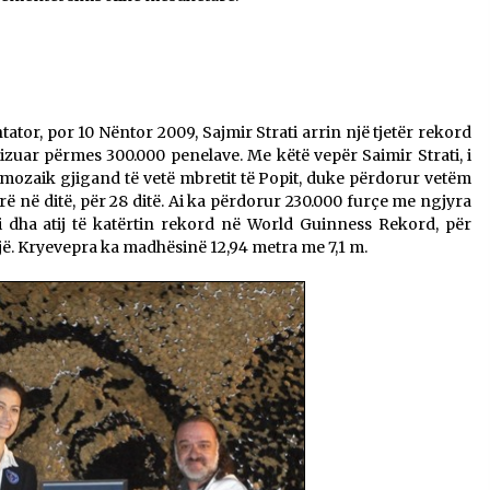
tator, por 10 Nëntor 2009, Sajmir Strati arrin një tjetër rekord
zuar përmes 300.000 penelave. Me këtë vepër Saimir Strati, i
mozaik gjigand të vetë mbretit të Popit, duke përdorur vetëm
rë në ditë, për 28 ditë. Ai ka përdorur 230.000 furçe me ngjyra
i dha atij të katërtin rekord në World Guinness Rekord, për
ë. Kryevepra ka madhësinë 12,94 metra me 7,1 m.