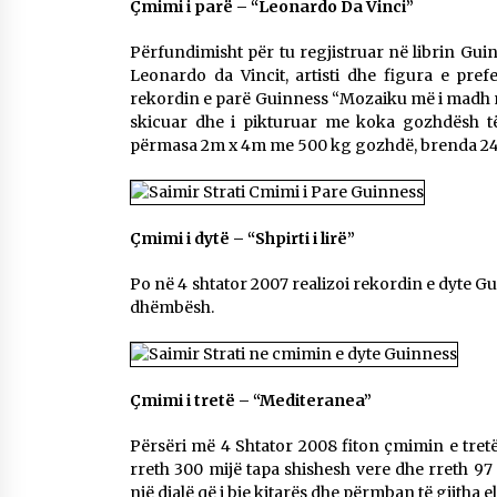
Çmimi i parë – “Leonardo Da Vinci”
Përfundimisht për tu regjistruar në librin Gui
Leonardo da Vincit, artisti dhe figura e pref
rekordin e parë Guinness “Mozaiku më i madh m
skicuar dhe i pikturuar me koka gozhdësh 
përmasa 2m x 4m me 500 kg gozhdë, brenda 24 
Çmimi i dytë – “Shpirti i lirë”
Po në 4 shtator 2007 realizoi rekordin e dyte Gu
dhëmbësh.
Çmimi i tretë – “Mediteranea”
Përsëri më 4 Shtator 2008 fiton çmimin e tr
rreth 300 mijë tapa shishesh vere dhe rreth 97
një djalë që i bie kitarës dhe përmban të gjitha