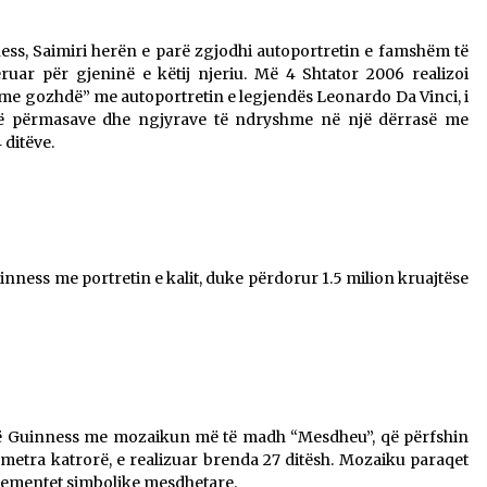
ness, Saimiri herën e parë zgjodhi autoportretin e famshëm të
eruar për gjeninë e këtij njeriu. Më 4 Shtator 2006 realizoi
e gozhdë” me autoportretin e legjendës Leonardo Da Vinci, i
të përmasave dhe ngjyrave të ndryshme në një dërrasë me
ditëve.
inness me portretin e kalit, duke përdorur 1.5 milion kruajtëse
etë Guinness me mozaikun më të madh “Mesdheu”, që përfshin
 metra katrorë, e realizuar brenda 27 ditësh. Mozaiku paraqet
 elementet simbolike mesdhetare.