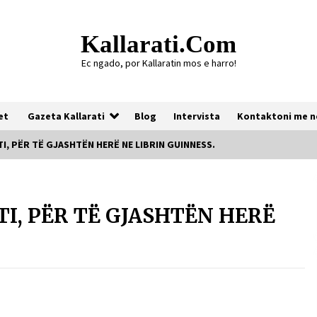
Kallarati.com
Ec ngado, por Kallaratin mos e harro!
et
Gazeta Kallarati
Blog
Intervista
Kontaktoni me n
TI, PËR TË GJASHTËN HERË NE LIBRIN GUINNESS.
Gazeta Kallarati nr. 118
TI, PËR TË GJASHTËN HERË
07/07/2026
Gazeta Kallarati nr. 117
03/05/2026