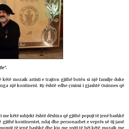
fe”.
këtë mozaik artisti e trajton gjithë botën si një familje duke
nga një kontinent. Ky është edhe çmimi i gjashtë Guinnes që
ri me këtë subjekt është dëshira që gjithë popujt të jenë bashkë
të gjithë kontinentet, ndaj dhe personazhet e veprës së tij janë
popujt të jenë bashkë dhe kjo me nxiti të bëj këtë mozaik me