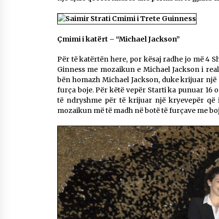
Çmimi i katërt – “Michael Jackson”
Për të katërtën here, por kësaj radhe jo më 4 Sh
Ginness me mozaikun e Michael Jackson i reali
bën homazh Michael Jackson, duke krijuar një 
furça boje. Për këtë vepër Starti ka punuar 16 o
të ndryshme për të krijuar një kryevepër që 
mozaikun më të madh në botë të furçave me boj