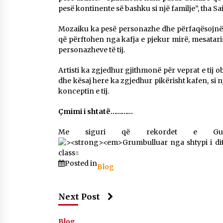
pesë kontinente së bashku si një familje”, tha Sai
Mozaiku ka pesë personazhe dhe përfaqësojnë se
që përftohen nga kafja e pjekur mirë, mesataris
personazheve të tij.
Artisti ka zgjedhur gjithmonë për veprat e tij ob
dhe kësaj here ka zgjedhur pikërisht kafen, si
konceptin e tij.
Çmimi i shtatë…………
Me siguri që rekordet e Guin
Posted in
Blog
Next Post
Blog