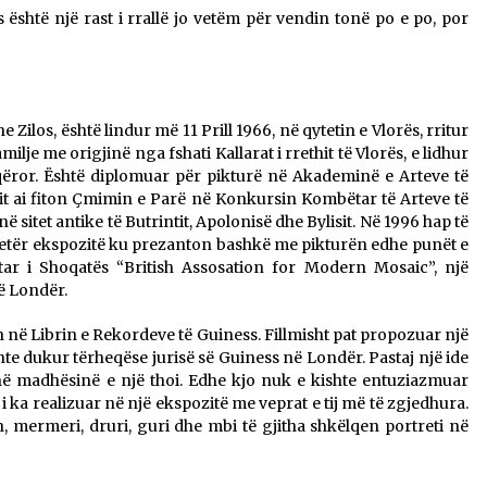
shtë një rast i rrallë jo vetëm për vendin tonë po e po, por
Gazeta Kallarati nr. 115
14/10/2025
– ËNGJËLL HASIMAJ – “KUJTIMET E
he Zilos, është lindur më 11 Prill 1966, në qytetin e Vlorës, rritur
MIA PËR KALLARATIN SI MËSUES I
lje me origjinë nga fshati Kallarat i rrethit të Vlorës, e lidhur
MATEMATIKËS, POR EDHE SI NJË
ëror. Është diplomuar për pikturë në Akademinë e Arteve të
BANOR I PËRKOHSHËM I TIJ”
12/09/2025
it ai fiton Çmimin e Parë në Konkursin Kombëtar të Arteve të
 sitet antike të Butrintit, Apolonisë dhe Bylisit. Në 1996 hap të
tjetër ekspozitë ku prezanton bashkë me pikturën edhe punët e
ar i Shoqatës “British Assosation for Modern Mosaic”, një
ë Londër.
 në Librin e Rekordeve të Guiness. Fillmisht pat propozuar një
ishte dukur tërheqëse jurisë së Guiness në Londër. Pastaj një ide
 në madhësinë e një thoi. Edhe kjo nuk e kishte entuziazmuar
 i ka realizuar në një ekspozitë me veprat e tij më të zgjedhura.
 mermeri, druri, guri dhe mbi të gjitha shkëlqen portreti në