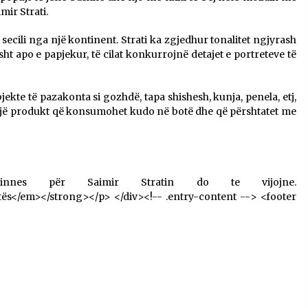
mir Strati.
cili nga një kontinent. Strati ka zgjedhur tonalitet ngjyrash
ht apo e papjekur, të cilat konkurrojnë detajet e portreteve të
jekte të pazakonta si gozhdë, tapa shishesh, kunja, penela, etj,
 një produkt që konsumohet kudo në botë dhe që përshtatet me
nes për Saimir Stratin do te vijojne.