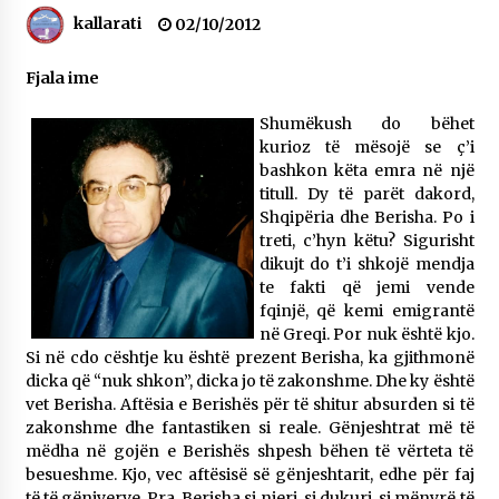
NË KALLARAT, NË “FSHATIN E DJEGUR” U
kallarati
02/10/2012
ZHVILLUA EDICIONI I TRETË I PIKNIKU
PRANVEROR
Fjala ime
26/05/2026
Shumëkush do bëhet
Gazeta Kallarati nr. 117
kurioz të mësojë se ç’i
03/05/2026
bashkon këta emra në një
titull. Dy të parët dakord,
Gazeta Kallarati nr. 116
Shqipëria dhe Berisha. Po i
28/01/2026
treti, c’hyn këtu? Sigurisht
dikujt do t’i shkojë mendja
Mbi kockat e martirëve ngrihet Atdheu
te fakti që jemi vende
17/10/2025
fqinjë, që kemi emigrantë
në Greqi. Por nuk është kjo.
Gazeta Kallarati nr. 115
Si në cdo cështje ku është prezent Berisha, ka gjithmonë
14/10/2025
dicka që “nuk shkon”, dicka jo të zakonshme. Dhe ky është
vet Berisha. Aftësia e Berishës për të shitur absurden si të
Faksimilet e një 83 vjetori lufte: Çfarë shkruan
zakonshme dhe fantastiken si reale. Gënjeshtrat më të
Vexhi Buharaja për Heroin e Popullit, Mumin
Selami.
mëdha në gojën e Berishës shpesh bëhen të vërteta të
04/10/2025
besueshme. Kjo, vec aftësisë së gënjeshtarit, edhe për faj
të të gënjyerve. Pra, Berisha si njeri, si dukuri, si mënyrë të