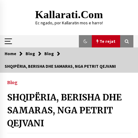
Skip
to
Kallarati.com
content
Ec ngado, por Kallaratin mos e harro!
Te rejat
Home
Blog
Blog
Te rejat
SHQIPËRIA, BERISHA DHE SAMARAS, NGA PETRIT QEJVANI
DURRËS: ZGJEDHJE TË REJA TË DEGËS SË
SHOQATËS “KALLARATI”
Blog
16/07/2026
SHQIPËRIA, BERISHA DHE
Gazeta Kallarati nr. 118
07/07/2026
SAMARAS, NGA PETRIT
SI U ARRIT TË REALIZOHEJ PERLA FOLKLORIKE
QEJVANI
“JANINËS Ç’I PANË SYTË”
06/06/2026