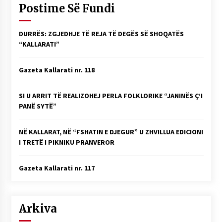
Postime Së Fundi
DURRËS: ZGJEDHJE TË REJA TË DEGËS SË SHOQATËS
“KALLARATI”
Gazeta Kallarati nr. 118
SI U ARRIT TË REALIZOHEJ PERLA FOLKLORIKE “JANINËS Ç’I
PANË SYTË”
NË KALLARAT, NË “FSHATIN E DJEGUR” U ZHVILLUA EDICIONI
I TRETË I PIKNIKU PRANVEROR
Gazeta Kallarati nr. 117
Arkiva