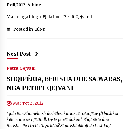
Prill,2012, Athine
Marre nga blogu Fjala ime i Petrit Qejvanit
Posted in
Blog
Next Post
Petrit Qejvani
SHQIPËRIA, BERISHA DHE SAMARAS,
NGA PETRIT QEJVANI
Mar Tet 2 , 2012
Fjala ime Shumëkush do bëhet kurioz të mësojë se ç’i bashkon
këta emra në një titull. Dy të parët dakord, Shqipëria dhe
Berisha. Po i treti, c’hyn këtu? Sigurisht dikujt do t’i shkojë