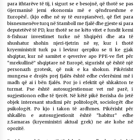
para ithtarëve të tij, i sigurt se e besojnë, që thotë se pas
Gjermanisë jemi ekonomia më e qëndrueshme e
Europës!.. (kjo edhe në sy të europianëve), që flet para
bisnesmenëve turq në Stamboll me fjalë dhe gjeste si para
deputetëvë të PD, kur thotë se ne këto vitet e fundit kemi
8-fishuar investimet turke në Shqipëri dhe ata të
shushatur shohin njeri-tjetrin në sy, kur i thotë
kryeministrit turk pa i levizur qerpiku se ti ke gjak
shqiptar, kur në samitet e qeverive apo PPE-ve flet për
“mrekullinë” shqiptare në Europë, sigurisht që është një
personazh grotesk, që nuk e ka shokun. Pikërisht
mungesa e drojës prej fjalës është edhe cvlerësimi më i
madh që ai i bën fjalës. Por jo i efektit që shkakton te
turmat. Pse është autosugjestionuar vet më parë, i
sugjestionon edhe të tjerët. Në këtë pikë Berisha do jetë
objek interesant studimi për politologët, sociologët dhe
psikologët. Po kjo i takon të ardhmes. Pikërisht për
shkallën e autosugjestionit është “habitur” edhe
z.Samaras (kryeministri aktual grek) ne ate kohe në
opozitë.