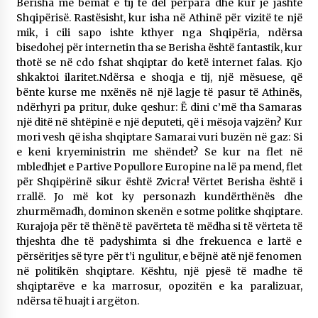
Berisha me bëmat e tij të del përpara dhe kur je jashtë
Shqipërisë. Rastësisht, kur isha në Athinë për vizitë te një
mik, i cili sapo ishte kthyer nga Shqipëria, ndërsa
bisedohej për internetin tha se Berisha është fantastik, kur
thotë se në cdo fshat shqiptar do ketë internet falas. Kjo
shkaktoi ilaritet.Ndërsa e shoqja e tij, një mësuese, që
bënte kurse me nxënës në një lagje të pasur të Athinës,
ndërhyri pa pritur, duke qeshur: Ë dini c’më tha Samaras
një ditë në shtëpinë e një deputeti, që i mësoja vajzën? Kur
mori vesh që isha shqiptare Samarai vuri buzën në gaz: Si
e keni kryeministrin me shëndet? Se kur na flet në
mbledhjet e Partive Popullore Europine na lë pa mend, flet
për Shqipërinë sikur është Zvicra! Vërtet Berisha është i
rrallë. Jo më kot ky personazh kundërthënës dhe
zhurmëmadh, dominon skenën e sotme politke shqiptare.
Kurajoja për të thënë të pavërteta të mëdha si të vërteta të
thjeshta dhe të padyshimta si dhe frekuenca e lartë e
përsëritjes së tyre për t’i ngulitur, e bëjnë atë një fenomen
në politikën shqiptare. Kështu, një pjesë të madhe të
shqiptarëve e ka marrosur, opozitën e ka paralizuar,
ndërsa të huajt i argëton.