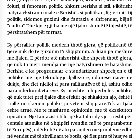
KALLARATI NË AKSIONET KOMBËTARE PËR
foluri, si fenomen politik. Shkurt Berisha si stil. Pikërisht
RINDËRTIMIN E VENDIT – NGA ÇIZE XHAFERAJ
natyra ekstranormale e Berishës si politikan, ligjerimi i tij
22/09/2025
politik, sidomos guximi dhe fantazia e shfrenuar, bëjnë
“cudira”. Dhe kjo e gjitha me një fjalor shumë të thjeshtë, të
– ËNGJËLL HASIMAJ – “KUJTIMET E MIA PËR
përshtatshëm për turmat.
KALLARATIN SI MËSUES I MATEMATIKËS, POR
EDHE SI NJË BANOR I PËRKOHSHËM I TIJ”
Ky përralltar politik modern thotë gjera, që politikanë të
12/09/2025
tjerë nuk do të guxonin t’i shqiptonin. Ai luan pa mëshirë
me fjalën. E përdor atë mizorisht dhe shpesh thotë gjera,
Gazeta Kallarati nr. 114
që nuk t’i merr mendja me një natyrshmëri të hatashme.
06/02/2025
Berisha e ka programuar e standartizuar shprehjen e tij
politike me një teknologji djallëzore, ndonëse naive në
dukje, dhe flet njëlloj si para militantëve të tij, ashtu edhe
para ndërkombëtarëve. Ky mjeshtër i hiperbolës politike,
që nuk tutet prej fjalës dhe efektit që shkakton ajo, është i
rrallë në skenën poltike, jo vetëm shqiptare.Tek ai fjala
eshte armë. Me të mashtron opinionin, me të ekzekuton
opozitën. Një fantazist i tillë, që ka folur dy vjet rresht për
centale atomike në Shqipëri (vendin më të prapambetur
të Europës), ndërkohë që ato paraqiten me probleme edhe
në vendet më të zhvilluara të botës, që flet para të huajve si