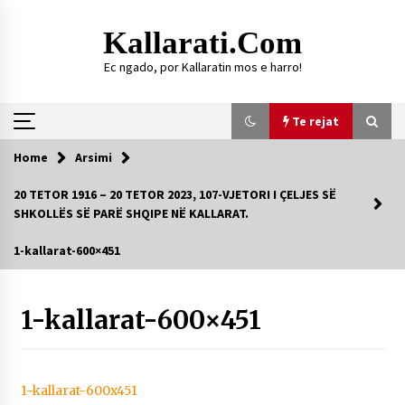
Skip
to
Kallarati.com
content
Ec ngado, por Kallaratin mos e harro!
Te rejat
Home
Arsimi
Te rejat
20 TETOR 1916 – 20 TETOR 2023, 107-VJETORI I ÇELJES SË
SHKOLLËS SË PARË SHQIPE NË KALLARAT.
DURRËS: ZGJEDHJE TË REJA TË DEGËS SË
SHOQATËS “KALLARATI”
1-kallarat-600×451
16/07/2026
Gazeta Kallarati nr. 118
1-kallarat-600×451
07/07/2026
SI U ARRIT TË REALIZOHEJ PERLA FOLKLORIKE
“JANINËS Ç’I PANË SYTË”
06/06/2026
1-kallarat-600x451