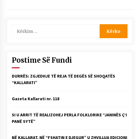
NË KALLARAT, NË “FSHATIN E DJEGUR” U
ZHVILLUA EDICIONI I TRETË I PIKNIKU
PRANVEROR
26/05/2026
Kërko
për:
Gazeta Kallarati nr. 117
03/05/2026
Gazeta Kallarati nr. 116
Postime Së Fundi
28/01/2026
Mbi kockat e martirëve ngrihet Atdheu
DURRËS: ZGJEDHJE TË REJA TË DEGËS SË SHOQATËS
17/10/2025
“KALLARATI”
Gazeta Kallarati nr. 115
Gazeta Kallarati nr. 118
14/10/2025
Faksimilet e një 83 vjetori lufte: Çfarë shkruan
SI U ARRIT TË REALIZOHEJ PERLA FOLKLORIKE “JANINËS Ç’I
Vexhi Buharaja për Heroin e Popullit, Mumin
PANË SYTË”
Selami.
04/10/2025
NË KALLARAT, NË “FSHATIN E DJEGUR” U ZHVILLUA EDICIONI