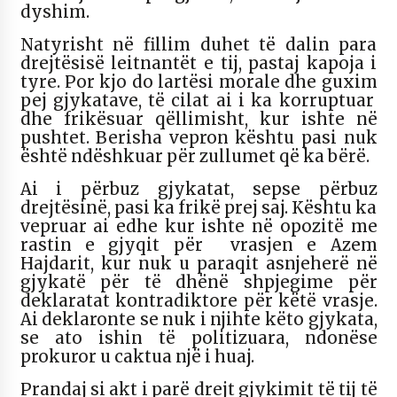
dyshim.
Natyrisht në fillim duhet të dalin para
drejtësisë leitnantët e tij, pastaj kapoja i
tyre. Por kjo do lartësi morale dhe guxim
pej gjykatave, të cilat ai i ka korruptuar
dhe frikësuar qëllimisht, kur ishte në
pushtet. Berisha vepron kështu pasi nuk
është ndëshkuar për zullumet që ka bërë.
Ai i përbuz gjykatat, sepse përbuz
drejtësinë, pasi ka frikë prej saj. Kështu ka
vepruar ai edhe kur ishte në opozitë me
rastin e gjyqit për vrasjen e Azem
Hajdarit, kur nuk u paraqit asnjeherë në
gjykatë për të dhënë shpjegime për
deklaratat kontradiktore për këtë vrasje.
Ai deklaronte se nuk i njihte këto gjykata,
se ato ishin të politizuara, ndonëse
prokuror u caktua një i huaj.
Prandaj si akt i parë drejt gjykimit të tij të