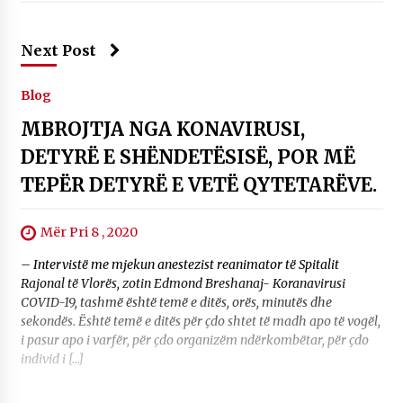
Next Post
Blog
MBROJTJA NGA KONAVIRUSI,
DETYRË E SHËNDETËSISË, POR MË
TEPËR DETYRË E VETË QYTETARËVE.
Mër Pri 8 , 2020
– Intervistë me mjekun anestezist reanimator të Spitalit
Rajonal të Vlorës, zotin Edmond Breshanaj- Koranavirusi
COVID-19, tashmë është temë e ditës, orës, minutës dhe
sekondës. Është temë e ditës për çdo shtet të madh apo të vogël,
i pasur apo i varfër, për çdo organizëm ndërkombëtar, për çdo
individ i […]