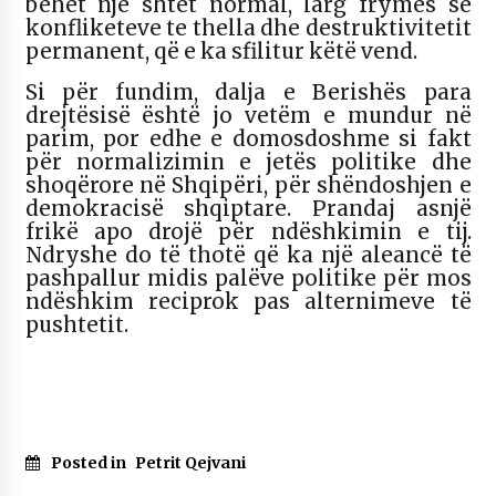
bëhet një shtet normal, larg frymës së
konfliketeve te thella dhe destruktivitetit
permanent, që e ka sfilitur këtë vend.
Si për fundim, dalja e Berishës para
drejtësisë është jo vetëm e mundur në
parim, por edhe e domosdoshme si fakt
për normalizimin e jetës politike dhe
shoqërore në Shqipëri, për shëndoshjen e
demokracisë shqiptare. Prandaj asnjë
frikë apo drojë për ndëshkimin e tij.
Ndryshe do të thotë që ka një aleancë të
pashpallur midis palëve politike për mos
ndëshkim reciprok pas alternimeve të
pushtetit.
Posted in
Petrit Qejvani