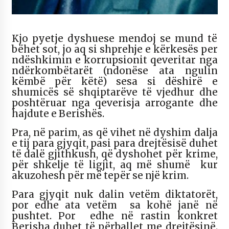
KALLARATI NË AKSIONET KOMBËTARE PËR
RINDËRTIMIN E VENDIT – NGA ÇIZE XHAFERAJ
22/09/2025
Kjo pyetje dyshuese mendoj se mund të
bëhet sot, jo aq si shprehje e kërkesës per
– ËNGJËLL HASIMAJ – “KUJTIMET E MIA PËR
KALLARATIN SI MËSUES I MATEMATIKËS, POR
ndëshkimin e korrupsionit qeveritar nga
EDHE SI NJË BANOR I PËRKOHSHËM I TIJ”
ndërkombëtarët (ndonëse ata ngulin
12/09/2025
këmbë për këtë) sesa si dëshirë e
shumicës së shqiptarëve të vjedhur dhe
Gazeta Kallarati nr. 114
poshtëruar nga qeverisja arrogante dhe
06/02/2025
hajdute e Berishës.
Pra, në parim, as që vihet në dyshim dalja
e tij para gjyqit, pasi para drejtësisë duhet
të dalë gjithkush, që dyshohet për krime,
për shkelje të ligjit, aq më shumë kur
akuzohesh për më tepër se një krim.
Para gjyqit nuk dalin vetëm diktatorët,
por edhe ata vetëm sa kohë janë në
pushtet. Por edhe në rastin konkret
Berisha duhet të përballet me drejtësinë.