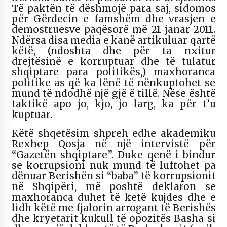
Të paktën të dëshmojë para saj, sidomos
për Gërdecin e famshëm dhe vrasjen e
demostruesve paqësorë më 21 janar 2011.
Ndërsa disa media e kanë artikuluar qartë
këtë, (ndoshta dhe për ta nxitur
drejtësinë e korruptuar dhe të tulatur
shqiptare para politikës,) maxhoranca
politike as që ka lënë të nënkuptohet se
mund të ndodhë një gjë ë tillë. Nëse është
taktikë apo jo, kjo, jo larg, ka për t’u
kuptuar.
Këtë shqetësim shpreh edhe akademiku
Rexhep Qosja në një intervistë për
“Gazetën shqiptare”. Duke qenë i bindur
se korrupsioni nuk mund të luftohet pa
dënuar Berishën si “baba” të korrupsionit
në Shqipëri, më poshtë deklaron se
maxhoranca duhet të ketë kujdes dhe e
lidh këtë me fjalorin arrogant të Berishës
dhe kryetarit kukull të opozitës Basha si