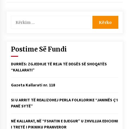
Kërko
për:
Postime Së Fundi
DURRËS: ZGJEDHJE TË REJA TË DEGËS SË SHOQATËS
“KALLARATI”
Gazeta Kallarati nr. 118
SI U ARRIT TË REALIZOHEJ PERLA FOLKLORIKE “JANINËS Ç’I
PANË SYTË”
NË KALLARAT, NË “FSHATIN E DJEGUR” U ZHVILLUA EDICIONI
I TRETË I PIKNIKU PRANVEROR