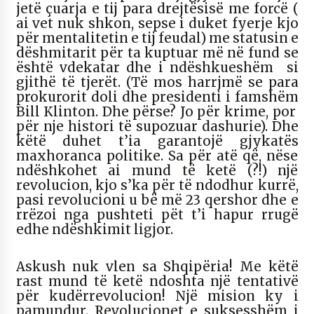
jetë çuarja e tij para drejtësisë me forcë (
ai vet nuk shkon, sepse i duket fyerje kjo
për mentalitetin e tij feudal) me statusin e
dëshmitarit për ta kuptuar më në fund se
është vdekatar dhe i ndëshkueshëm si
gjithë të tjerët. (Të mos harrjmë se para
prokurorit doli dhe presidenti i famshëm
Bill Klinton. Dhe përse? Jo për krime, por
për nje histori të supozuar dashurie). Dhe
këtë duhet t’ia garantojë gjykatës
maxhoranca politike. Sa për atë që, nëse
ndëshkohet ai mund të ketë (?!) një
revolucion, kjo s’ka për të ndodhur kurrë,
pasi revolucioni u bë më 23 qershor dhe e
rrëzoi nga pushteti pët t’i hapur rrugë
edhe ndëshkimit ligjor.
Askush nuk vlen sa Shqipëria! Me këtë
rast mund të ketë ndoshta një tentativë
për kudërrevolucion! Një mision ky i
pamundur. Revolucionet e suksesshëm i