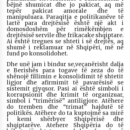
bëjnë shumicat dhe jo pakicat, aq më
tepër pakicat amorale dhe të
manipuluara. Paraqitja e politikanëve të
lartë para drejtësisë është një akt i
domosdoshëm për rimëkëmbjen e
drejtësisë servile dhe frikacake shqiptare.
Ai është tregues se shteti i së drejtës, aq
shumë i reklamuar në Shqipëri, më në
fund po konsolidohet.
Dhe unë jam i bindur se,veçanërisht dalja
e Berishës para togave të zeza do të
shënojë fillimin e konsolidimit të shtetit
ligjor dhe afirmimit të pavarësisë se
sistemit gjyqsor. Pasi ai është simboli i
korrupsionit dhe krimit të organizuar,
simbol i “trimërisë” antiligjore. Atëhere
do tremben dhe “trimat” hajdutë të
politikës. Atëhere do ta kuptojmë sa mirë
i kemi shërbyer Shqipërisë dhe
shqiptarëve. Atehere Shqipëria do të