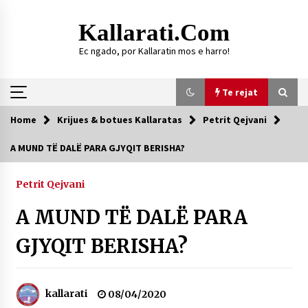
Skip
to
Kallarati.com
content
Ec ngado, por Kallaratin mos e harro!
Te rejat
Home
Krijues & botues Kallaratas
Petrit Qejvani
Te rejat
A MUND TË DALË PARA GJYQIT BERISHA?
DURRËS: ZGJEDHJE TË REJA TË DEGËS SË
SHOQATËS “KALLARATI”
Petrit Qejvani
16/07/2026
A MUND TË DALË PARA
Gazeta Kallarati nr. 118
07/07/2026
GJYQIT BERISHA?
SI U ARRIT TË REALIZOHEJ PERLA FOLKLORIKE
“JANINËS Ç’I PANË SYTË”
06/06/2026
kallarati
08/04/2020