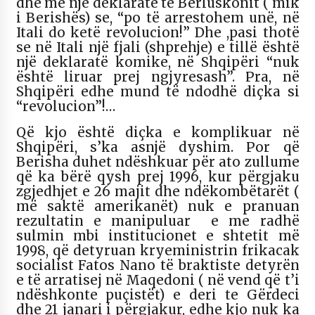
dhe me një deklaratë të Berluskonit ( mik
i Berishës) se, “po të arrestohem unë, në
Itali do ketë revolucion!” Dhe ,pasi thotë
se në Itali një fjali (shprehje) e tillë është
një deklaratë komike, në Shqipëri “nuk
është liruar prej ngjyresash”. Pra, në
Shqipëri edhe mund të ndodhë diçka si
“revolucion”!…
Që kjo është diçka e komplikuar në
Shqipëri, s’ka asnjë dyshim. Por që
Berisha duhet ndëshkuar për ato zullume
që ka bërë qysh prej 1996, kur përgjaku
zgjedhjet e 26 majit dhe ndëkombëtarët (
më saktë amerikanët) nuk e pranuan
rezultatin e manipuluar e me radhë
sulmin mbi institucionet e shtetit më
1998, që detyruan kryeministrin frikacak
socialist Fatos Nano të braktiste detyrën
e të arratisej në Maqedoni ( në vend që t’i
ndëshkonte puçistët) e deri te Gërdeci
dhe 21 janari i përgjakur, edhe kjo nuk ka