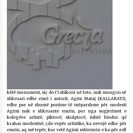
këtë monument, siç do t’i shikoni në foto, nuk mungon së
shkruari edhe emri i autorit, Agim Mataj (KALLARATI),
edhe pse në shumë punime të mëparshme për modesti
Agimi nuk e shkruante emrin, por nga sugjerimet e
kolegëve artistë, piktorë, skulptorë, është bindur që
krahas modestisë, çdo vepër artistike, ka nevojë edhe për
emrin, aq më tepër, kur vetë Agimi mbiemrin e ka për zell