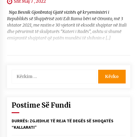
Sht Maj 7 , 2022
Nga Besnik Gjonbrataj Gjatë vizitës që kryeministri i
Republikës së Shqipërisë zoti Edi Rama bëri në Otranto, më 3
shtator 2021, me rastin e 30 vjetorit të eksodit shqiptar në Itali
dhe përurimit të skulpturës “Kateri i Radës”, ashtu si shumë
emigrantë shqiptarë që patën mundësi të shihnin e […]
Kërko
për:
Postime Së Fundi
DURRËS: ZGJEDHJE TË REJA TË DEGËS SË SHOQATËS
“KALLARATI”