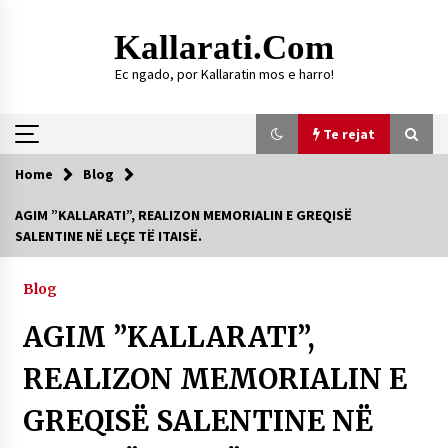
Skip
to
Kallarati.com
content
Ec ngado, por Kallaratin mos e harro!
Te rejat
Home
Blog
Te rejat
AGIM ”KALLARATI”, REALIZON MEMORIALIN E GREQISË
SALENTINE NË LEÇE TË ITAISË.
DURRËS: ZGJEDHJE TË REJA TË DEGËS SË
SHOQATËS “KALLARATI”
16/07/2026
Blog
Gazeta Kallarati nr. 118
AGIM ”KALLARATI”,
07/07/2026
REALIZON MEMORIALIN E
SI U ARRIT TË REALIZOHEJ PERLA FOLKLORIKE
“JANINËS Ç’I PANË SYTË”
GREQISË SALENTINE NË
06/06/2026