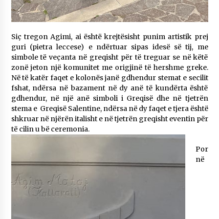
Siç tregon Agimi, ai është krejtësisht punim artistik prej
guri (pietra leccese) e ndërtuar sipas idesë së tij, me
simbole të veçanta në greqisht për të treguar se në këtë
zonë jeton një komunitet me origjinë të hershme greke.
Në të katër faqet e kolonës janë gdhendur stemat e secilit
fshat, ndërsa në bazament në dy anë të kundërta është
gdhendur, në një anë simboli i Greqisë dhe në tjetrën
stema e Greqisë Salentine, ndërsa në dy faqet e tjera është
shkruar në njërën italisht e në tjetrën greqisht eventin për
të cilin u bë ceremonia.
Por
në