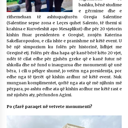
bashku, bënë studime
e gërmime dhe e
rithemeluan të ashtuquajturën Greqia Salentine
(Salentine sepse zona e Leçes quhet Salento, të themi si
krahina e Kurveleshit apo Mesaplikut) dhe për 20 vjetorin
kishin ftuar presidenten e Greqisë, zonjën Katerina
Sakellaropoulou, e cila ishte e pranishme në këtë event. U
bë një simpozium ku folën për historinë, lidhjet me
Greqinë etj. Folën për disa hapa që kanë bërë këto 20 vjet,
ndër të cilat edhe për gjuhën greke që e kanë futur në
shkolla dhe në fund u inaugurua dhe monumenti që unë
bëra, i cili u pëlqye shumë, jo vetëm nga presidentja, por
edhe nga të tjerët që kishin ardhur në këtë event. Nuk
munguan komplimentet, qoftë nga ata që më njihnin më
përpara, po ashtu edhe ata që kishin ardhur me këtë rast e
më njohën aty, përfundon Agimi.
Po çfarë paraqet në vetvete monumenti?