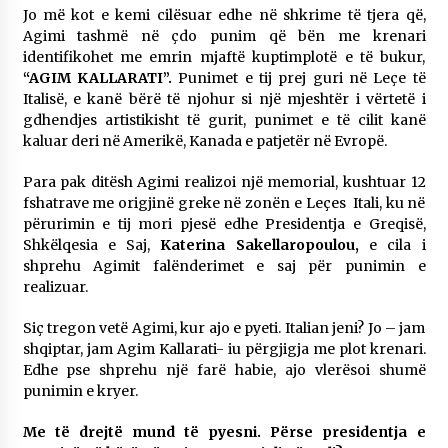
Jo më kot e kemi cilësuar edhe në shkrime të tjera që,
KALLARATI NË AKSIONET KOMBËTARE PËR
RINDËRTIMIN E VENDIT – NGA ÇIZE XHAFERAJ
Agimi tashmë në çdo punim që bën me krenari
22/09/2025
identifikohet me emrin mjaftë kuptimplotë e të bukur,
“AGIM KALLARATI”.
Punimet e tij prej guri në Leçe të
– ËNGJËLL HASIMAJ – “KUJTIMET E MIA PËR
Italisë, e kanë bërë të njohur si një mjeshtër i vërtetë i
KALLARATIN SI MËSUES I MATEMATIKËS, POR
gdhendjes artistikisht të gurit, punimet e të cilit kanë
EDHE SI NJË BANOR I PËRKOHSHËM I TIJ”
kaluar deri në Amerikë, Kanada e patjetër në Evropë.
12/09/2025
Para pak ditësh Agimi realizoi një memorial, kushtuar 12
Gazeta Kallarati nr. 114
fshatrave me origjinë greke në zonën e Leçes Itali, ku në
06/02/2025
përurimin e tij mori pjesë edhe Presidentja e Greqisë,
Shkëlqesia e Saj,
Katerina Sakellaropoulou,
e cila i
shprehu Agimit falënderimet e saj për punimin e
realizuar.
Siç tregon vetë Agimi, kur ajo e pyeti. Italian jeni? Jo – jam
shqiptar, jam Agim Kallarati- iu përgjigja me plot krenari.
Edhe pse shprehu një farë habie, ajo vlerësoi shumë
punimin e kryer.
Me të drejtë mund të pyesni. Përse presidentja e