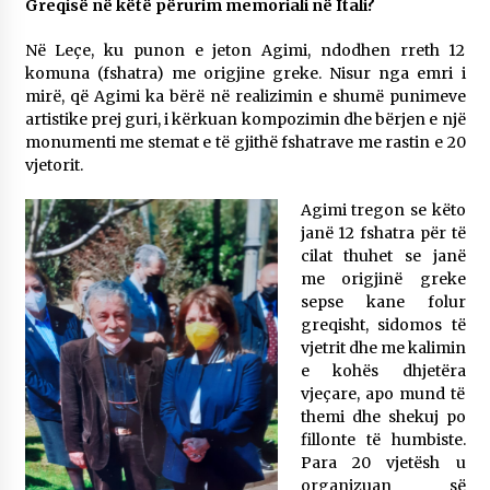
Greqisë në këtë përurim memoriali në Itali?
Në Leçe, ku punon e jeton Agimi, ndodhen rreth 12
komuna (fshatra) me origjine greke. Nisur nga emri i
mirë, që Agimi ka bërë në realizimin e shumë punimeve
artistike prej guri, i kërkuan kompozimin dhe bërjen e një
monumenti me stemat e të gjithë fshatrave me rastin e 20
vjetorit.
Agimi tregon se këto
janë 12 fshatra për të
cilat thuhet se janë
me origjinë greke
sepse kane folur
greqisht, sidomos të
vjetrit dhe me kalimin
e kohës dhjetëra
vjeçare, apo mund të
themi dhe shekuj po
fillonte të humbiste.
Para 20 vjetësh u
organizuan së