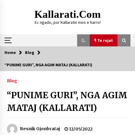
Skip
to
Kallarati.com
content
Ec ngado, por Kallaratin mos e harro!
Te rejat
Home
Blog
Te rejat
“PUNIME GURI”, NGA AGIM MATAJ (KALLARATI)
DURRËS: ZGJEDHJE TË REJA TË DEGËS SË
SHOQATËS “KALLARATI”
Blog
16/07/2026
“PUNIME GURI”, NGA AGIM
Gazeta Kallarati nr. 118
07/07/2026
MATAJ (KALLARATI)
SI U ARRIT TË REALIZOHEJ PERLA FOLKLORIKE
“JANINËS Ç’I PANË SYTË”
06/06/2026
Besnik Gjonbrataj
12/05/2022