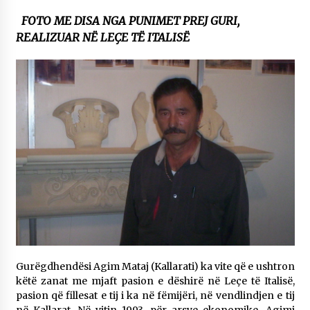
NË KALLARAT, NË “FSHATIN E DJEGUR” U
FOTO ME DISA NGA PUNIMET PREJ GURI,
ZHVILLUA EDICIONI I TRETË I PIKNIKU
REALIZUAR NË LEÇE TË ITALISË
PRANVEROR
26/05/2026
Gazeta Kallarati nr. 117
03/05/2026
Gazeta Kallarati nr. 116
28/01/2026
Mbi kockat e martirëve ngrihet Atdheu
17/10/2025
Gazeta Kallarati nr. 115
14/10/2025
Faksimilet e një 83 vjetori lufte: Çfarë shkruan
Vexhi Buharaja për Heroin e Popullit, Mumin
Gurëgdhendësi Agim Mataj (Kallarati) ka vite që e ushtron
Selami.
këtë zanat me mjaft pasion e dëshirë në Leçe të Italisë,
04/10/2025
pasion që fillesat e tij i ka në fëmijëri, në vendlindjen e tij
në Kallarat. Në vitin 1993, për arsye ekonomike, Agimi