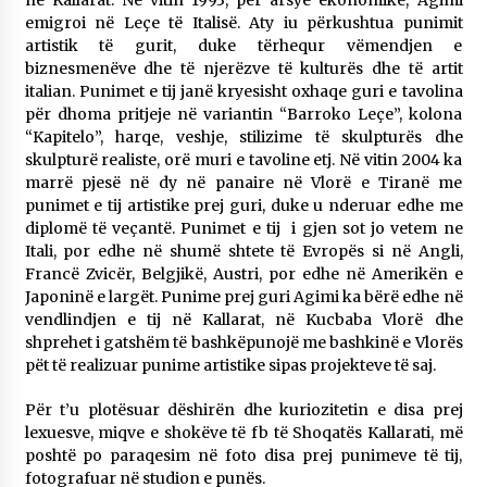
KALLARATI NË AKSIONET KOMBËTARE PËR
emigroi në Leçe të Italisë. Aty iu përkushtua punimit
RINDËRTIMIN E VENDIT – NGA ÇIZE XHAFERAJ
artistik të gurit, duke tërhequr vëmendjen e
22/09/2025
biznesmenëve dhe të njerëzve të kulturës dhe të artit
italian. Punimet e tij janë kryesisht oxhaqe guri e tavolina
– ËNGJËLL HASIMAJ – “KUJTIMET E MIA PËR
për dhoma pritjeje në variantin “Barroko Leçe”, kolona
KALLARATIN SI MËSUES I MATEMATIKËS, POR
“Kapitelo”, harqe, veshje, stilizime të skulpturës dhe
EDHE SI NJË BANOR I PËRKOHSHËM I TIJ”
skulpturë realiste, orë muri e tavoline etj. Në vitin 2004 ka
12/09/2025
marrë pjesë në dy në panaire në Vlorë e Tiranë me
punimet e tij artistike prej guri, duke u nderuar edhe me
Gazeta Kallarati nr. 114
diplomë të veçantë. Punimet e tij i gjen sot jo vetem ne
06/02/2025
Itali, por edhe në shumë shtete të Evropës si në Angli,
Francë Zvicër, Belgjikë, Austri, por edhe në Amerikën e
Japoninë e largët. Punime prej guri Agimi ka bërë edhe në
vendlindjen e tij në Kallarat, në Kucbaba Vlorë dhe
shprehet i gatshëm të bashkëpunojë me bashkinë e Vlorës
pët të realizuar punime artistike sipas projekteve të saj.
Për t’u plotësuar dëshirën dhe kuriozitetin e disa prej
lexuesve, miqve e shokëve të fb të Shoqatës Kallarati, më
poshtë po paraqesim në foto disa prej punimeve të tij,
fotografuar në studion e punës.