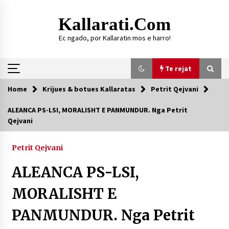
Skip
to
Kallarati.com
content
Ec ngado, por Kallaratin mos e harro!
Te rejat
Home
Krijues & botues Kallaratas
Petrit Qejvani
Te rejat
ALEANCA PS-LSI, MORALISHT E PANMUNDUR. Nga Petrit
Qejvani
DURRËS: ZGJEDHJE TË REJA TË DEGËS SË
SHOQATËS “KALLARATI”
16/07/2026
Petrit Qejvani
Gazeta Kallarati nr. 118
ALEANCA PS-LSI,
07/07/2026
MORALISHT E
SI U ARRIT TË REALIZOHEJ PERLA FOLKLORIKE
“JANINËS Ç’I PANË SYTË”
PANMUNDUR. Nga Petrit
06/06/2026