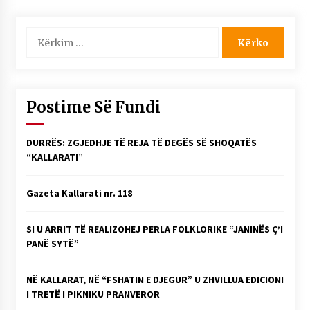
Kërko
për:
Postime Së Fundi
DURRËS: ZGJEDHJE TË REJA TË DEGËS SË SHOQATËS
“KALLARATI”
Gazeta Kallarati nr. 118
SI U ARRIT TË REALIZOHEJ PERLA FOLKLORIKE “JANINËS Ç’I
PANË SYTË”
NË KALLARAT, NË “FSHATIN E DJEGUR” U ZHVILLUA EDICIONI
I TRETË I PIKNIKU PRANVEROR