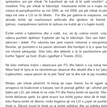
qytetarëve, por për shkak “të kopshtarit që nuk di të vjelë vreshtin”
KALLARATI NË AKSIONET KOMBËTARE PËR
metaforë. Pra, për shkak të lidershipit. Interesante është se e majta 
RINDËRTIMIN E VENDIT – NGA ÇIZE XHAFERAJ
votave të pamjaftueshme as më 2005, as më 2009, por për shkak të për
22/09/2025
dalja më vete e LSI së Ilir Metës. Por dhe per gabime te mepasme, me
aktuale është një maxhorancë artificiale dhe qëndron në këmbë
– ËNGJËLL HASIMAJ – “KUJTIMET E MIA PËR
(përveç manipulimeve tashmë të njohura me kutitë që s’u hapën kurrë).
KALLARATIN SI MËSUES I MATEMATIKËS, POR
EDHE SI NJË BANOR I PËRKOHSHËM I TIJ”
Është vërtet e habitshme dhe e rrallë, kur, në dy votime rresht, vot
12/09/2025
ndërsa pushteti djathtas! Kuptohet për faj të lidershipit. Deri tani lideri
takticien i dobët. Por ndoshta tani janë nxjerrë mësimet e nevojshme
Gazeta Kallarati nr. 114
Berishe, që pushtetin e ka pasion dominant dhe humbjen ë tij e quan fun
06/02/2025
me shumë pikëpyetje. Shto këtu dhe aftësitë e tij të pashtershme për
kurthe “ligjore” pa fund. (Kujto zgjedhjet ë Tiranës 2011).
Në këto rrethana krijimi i aleancave për PS dhe liderin e saj kësaj he
Nëse herë të tjera ai ka nënvlerësuar aleancat dhe aleatët dhe e ka “pës
kujdesshëm, sepse pësimi do të jetë “fatal” për të dhe nuk të jep mundës
Mirëpo, për shkak pikërisht të kësaj që sapo thamë, ka të ngjarë që
arrogance në koalicionet e kaluara, tani të pranojë gjithkë që i afrohet p
fjalën për LSI, për shkak të së cilës PS dhe Rama është në opozitë. D
është deklaruar qartë, ka qënë evaziv kur është pyetur nëse dë të bëj
këtu Rama është në dilemë, midis llogarive që me LSI e çojnë në pushtet
thotë jo..Dikush mund të thotë se ai është politikan dhe se politika është