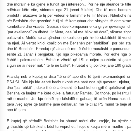
dhe moralin e ka gjënë ë fundit që i intereson.. Por në një aleancë të til
ndërtuar këto vite, sidomos nga 21 janari ë këtej. Dhe të mos harroj
produkt i akuzave të tij për videon e famshme të Ilir Metës. Ndërkohë 
për Berishën dhe qeverinë ë tij si të korruptuar dhe shtypës të demokrac
kombëtare dhe vrasës. Sepse, nëse korrupsioni e ka grryer qeverisjen dh
“par exellence” ka dhënë Ilir Meta, ose “ai me bllok në dorë”, sikurse sh
pallavrat e Metës se ai qëndroi në koalicion për hir të stabilitetit të vend
ha njeri. Ai vërtet krijoi koalicion me Berishën për “stabilitet”, por për stab
dhe të Berishës. Prandaj një aleancë me të është moralisht e pamundur.
është 21 Janari i përgjakur. Kjo nga pikëpamja morale. Por edhe nga 
është i palexueshëm. Është e vëretë që LSI e ndjen pushtetin si çake
siguri se ai nesër nuk “ të lë në baltë”. Piruetat ë tij politike janë 180 grad
Prandaj nuk e kuptoj si disa “të urtë” apo dhe të tjerë rekomandojnë 
PS-LSI. Bile kjo ide është hedhur kohë më parë nga një gazetar i njohur, i
dhe “pa etikë” , duke thënë afërsisht të bashkohen gjithë qelbësirat pë
Berisha ka luajtur me këtë duke ia faturuar Ramës. Do thonë, po kështu l
më e madhe. Jo, kjo është një këshillë e gabuar, të cilën Rama nuk duh
tjera ,veç atyre që tashmë janë deklaruar, me të cilat PS mund të bëjë 
apo të tjera.
E kuptoj që përballë Berishës ka shumë mërzi dhe urrejtje, ka njerëz
gjithashtu që taktikisht kështu veprohet, hiqet e keqja më e madhe , pa