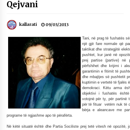
Qejvani
NË KALLARAT, NË “FSHATIN E DJEGUR” U
ZHVILLUA EDICIONI I TRETË I PIKNIKU
PRANVEROR
26/05/2026
kallarati
09/03/2013
Gazeta Kallarati nr. 117
Tani, në prag të fushatës s
03/05/2026
një gjë fare normale që par
taktikat dhe strategjitë ele
Gazeta Kallarati nr. 116
pushtet, kur janë në opozit
28/01/2026
prej partise (partive) në
përfshihet dhe krijimi i 
Mbi kockat e martirëve ngrihet Atdheu
garantimin e fitimit të pusht
17/10/2025
dhe mbajtjes së pushtetit p
kuptimin e vertetë të fjalës
demokraci. Këtu arma ësh
Gazeta Kallarati nr. 115
objektivi i fushatës ësht
14/10/2025
votojnë për ty, për partinë 
për të fituar vetëm nuk të 
Faksimilet e një 83 vjetori lufte: Çfarë shkruan
bërja e aleancave me part
Vexhi Buharaja për Heroin e Popullit, Mumin
programe të ngjashme apo të përafërta.
Selami.
04/10/2025
Në këtë situatë është dhe Partia Sociliste prej tetë vitesh në opozitë, j