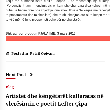
keqja më e madhe ishte e tillë , sepse iu bë mbështetje një ë keqe
Personalisht jam i mendimit siç e kam shprehur para disa kohesh në nj
duhet të heqim dorë nga zgjedhja jonë shekullore e “të keqes më të vogël”
të prapambetur dhe minimalistë) dhe ta shkelmojmë atë si të keqen më
të vijë më në fund prosperiteti edhe për ne shqiptarët.
Shkruar per bloggun FJALA IME, 3 mars 2013
Posted in
Petrit Qejvani
Next Post
Blog
Artistët dhe këngëtarët kallaratas në
vlerësimin e poetit Lefter Çipa