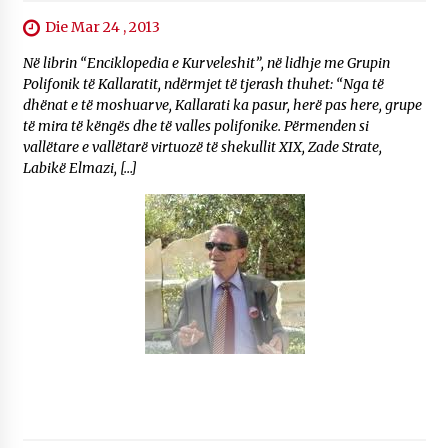
Die Mar 24 , 2013
Në librin “Enciklopedia e Kurveleshit”, në lidhje me Grupin
Polifonik të Kallaratit, ndërmjet të tjerash thuhet: “Nga të
dhënat e të moshuarve, Kallarati ka pasur, herë pas here, grupe
të mira të këngës dhe të valles polifonike. Përmenden si
vallëtare e vallëtarë virtuozë të shekullit XIX, Zade Strate,
Labikë Elmazi, […]