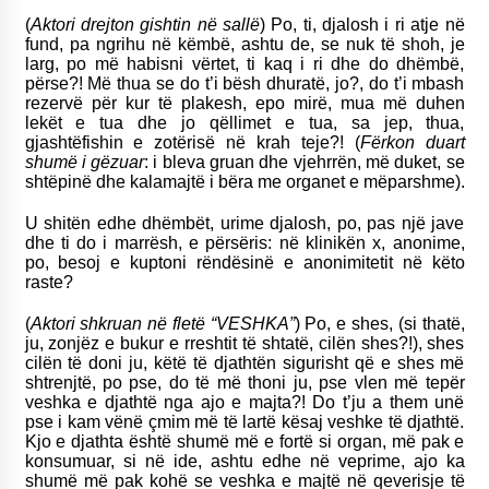
(
Aktori drejton gishtin në sallë
) Po, ti, djalosh i ri atje në
fund, pa ngrihu në këmbë, ashtu de, se nuk të shoh, je
larg, po më habisni vërtet, ti kaq i ri dhe do dhëmbë,
përse?! Më thua se do t’i bësh dhuratë, jo?, do t’i mbash
rezervë për kur të plakesh, epo mirë, mua më duhen
lekët e tua dhe jo qëllimet e tua, sa jep, thua,
gjashtëfishin e zotërisë në krah teje?! (
Fërkon duart
shumë i gëzuar
: i bleva gruan dhe vjehrrën, më duket, se
shtëpinë dhe kalamajtë i bëra me organet e mëparshme).
U shitën edhe dhëmbët, urime djalosh, po, pas një jave
dhe ti do i marrësh, e përsëris: në klinikën x, anonime,
po, besoj e kuptoni rëndësinë e anonimitetit në këto
raste?
(
Aktori shkruan në fletë “VESHKA”
) Po, e shes, (si thatë,
ju, zonjëz e bukur e rreshtit të shtatë, cilën shes?!), shes
cilën të doni ju, këtë të djathtën sigurisht që e shes më
shtrenjtë, po pse, do të më thoni ju, pse vlen më tepër
veshka e djathtë nga ajo e majta?! Do t’ju a them unë
pse i kam vënë çmim më të lartë kësaj veshke të djathtë.
Kjo e djathta është shumë më e fortë si organ, më pak e
konsumuar, si në ide, ashtu edhe në veprime, ajo ka
shumë më pak kohë se veshka e majtë në qeverisje të