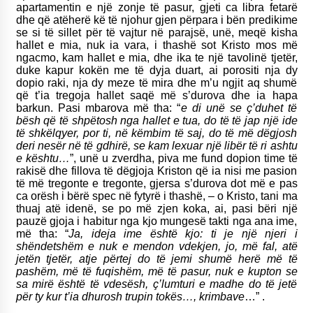
apartamentin e një zonje të pasur, gjeti ca libra fetarë
dhe që atëherë kë të njohur gjen përpara i bën predikime
se si të sillet për të vajtur në parajsë, unë, meqë kisha
hallet e mia, nuk ia vara, i thashë sot Kristo mos më
ngacmo, kam hallet e mia, dhe ika te një tavolinë tjetër,
duke kapur kokën me të dyja duart, ai porositi nja dy
dopio raki, nja dy meze të mira dhe m’u ngjit aq shumë
që t’ia tregoja hallet saqë më s’durova dhe ia hapa
barkun. Pasi mbarova më tha: “
e di unë se ç’duhet të
bësh që të shpëtosh nga hallet e tua, do të të jap një ide
të shkëlqyer, por ti, në këmbim të saj, do të më dëgjosh
deri nesër në të gdhirë, se kam lexuar një libër të ri ashtu
e kështu…
”, unë u zverdha, piva me fund dopion time të
rakisë dhe fillova të dëgjoja Kriston që ia nisi me pasion
të më tregonte e tregonte, gjersa s’durova dot më e pas
ca orësh i bërë spec në fytyrë i thashë, – o Kristo, tani ma
thuaj atë idenë, se po më zjen koka, ai, pasi bëri një
pauzë gjoja i habitur nga kjo mungesë takti nga ana ime,
më tha: “
Ja, ideja ime është kjo: ti je një njeri i
shëndetshëm e nuk e mendon vdekjen, jo, më fal, atë
jetën tjetër, atje përtej do të jemi shumë herë më të
pashëm, më të fuqishëm, më të pasur, nuk e kupton se
sa mirë është të vdesësh, ç’lumturi e madhe do të jetë
për ty kur t’ia dhurosh trupin tokës…, krimbave
…” .