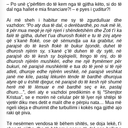
– Po unë ç’përfitim do të kem nga të gjitha këto, si do të
dal nga hallet e mia financiare?! – e pyes i çuditur?!
Ai më sheh i habitur me sy të zgurdulluar dhe
vazhdon:
“Po aty dua të dal, o derëbardhë, po nuk më lë,
ti për mua meqë je një njeri i shëndetshëm dhe Zoti t’i ka
falë të gjitha, duhet t’ua dhurosh flokët e tu të zinj atyre
që s’kanë flokë, ose që sëmundja ua ka grabitur, në
parajsë do të kesh flokë të bukur bjondë, duhet të
dhurosh njërin sy, s’kanë ç’të duhen të dy sytë, në
parajsë do të kesh sy bojëqielli, fringo të rinj, do të
dhurosh njërën mushkëri, edhe me një frymëmerr për
bukuri, në parajsë mushkëritë e tua do të jenë si të një
atleti, dhuroje edhe njërën veshkë, në parajsë veshkat
janë me kile, pastaj lëkurën tënde të bardhë dhurojua
atyre që u është djegur, në parajsë do të kesh një shumë
herë më të lëmuar e më bardhë seç e ke, pastaj
dhuro…
”, deri aty e vazhdoi predikimin e tij “Shenjtor
Kristua”, se e morën në celular për të lyer një shtëpi të
vjetër diku mes detit e malit dhe e përpiu nata… Mua më
ngeli ideja e dhurimit dhe turbullimi i kokës nga gjithë ajo
raki që piva.
Të nesërmen vendosa të bëhem shitës, se doja lekë, t’i