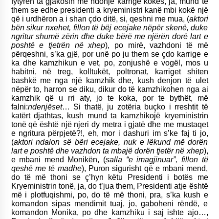
fytyrën ta gjakosin me ndonjë karrige kokës, ja, mund të
them se edhe presidenti a kryeministri kanë mbi kokë një
që i urdhëron a i shan çdo ditë, si, qeshni me mua, (
aktori
bën sikur nxehet, fillon të bëj ecejake nëpër skenë, duke
ngritur shumë zërin dhe duke bërë me njërën dorë lart e
poshtë e tjetrën në xhep
), po mirë, vazhdoni të më
përqeshni, s’ka gjë, por unë po ju them se çdo karrige e
ka dhe kamzhikun e vet, po, zonjushë e vogël, mos u
habitni, në treg, kolltukët, poltronat, karriget shiten
bashkë me nga një kamzhik dhe, kush denjon të ulet
nëpër to, harron se diku, dikur do të kamzhikohen nga ai
kamzhik që u rri aty, jo te koka, por te bythët, më
falni:
ndenjëset
… Si thatë, ju zotëria buçko i rreshtit të
katërt djathtas, kush mund ta kamzhikojë kryeministrin
tonë që është një njeri dy metra i gjatë dhe me mustaqet
e ngritura përpjetë?!, eh, mor i dashuri im s’ke faj ti jo,
(
aktori ndalon së bëri ecejake, nuk e lëkund më dorën
lart e poshtë dhe vazhdon ta mbajë dorën tjetër në xhep
),
e mbani mend Monikën, (
salla “e imagjinuar”, fillon të
qeshë me të madhe
), Puron sigurisht që e mbani mend,
do të më thoni se ç’hyn këtu Presidenti i botës me
Kryeministrin tonë, ja, do t’jua them, Presidenti atje është
më i plotfuqishmi, po, do të më thoni, pra, s’ka kush e
komandon sipas mendimit tuaj, jo, gaboheni rëndë, e
komandon Monika, po dhe kamzhiku i saj ishte ajo…,