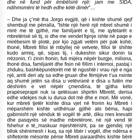
dhe në fund për ëmbëlsirë një: jam me SIDA,
ndihmomëni të hedh edhe këtë dimër
”…
– Dhe ja ç’më tha Jorgo evgjiti, që i kishte shumë qejf
shembujt me përralla, “Ishte një herë një mbret shumë i
mirë me të gjithë, me familjarët e tij, me qytetarët e
mbretërisë së tij, si dhe me vendet fqinje ishte në paqe e
mirëbesim të plotë, por kjo zgjati vetëm për pak kohë,
thonë, Mbreti filloi të mbyllej në vetvete, filloi të shihte
kudo armiq, që, sipas tij, i dukeshin sikur donin ta
rrëzonin, t’i zinin fronin, futi mijëra nëpër burgje, miliona,
thonë disa, familjarët dhe fisin në fillim i internoi, pastaj i
zhduku, bashkëpunëtorët më të ngushtë i vrau një e nga
një, arriti deri aty sa edhe gruan dhe fëmijëve t’ua nxinte
aq shumë jetën sa disa u vetëvranë e disa u futën me
dëshirën e vet nëpër çmendina, të gjitha këto
prapëseprapë nuk ia qetësuan shpirtin Mbretit, derisa
edhe vdekjes nuk iu durua dot më dhe e mori. Më vonë,
kur mbreti tjetër kishte disa vjet në fronin ku Mbreti i
mëparshëm kishte urdhëruar gjithë ato bëma, hapi
gabimisht një sënduk të vogël të artë, diku mes krevatit
dhe pasqyrës së madhe mbretërore, në një vend të
fshehur e të
maskuar mjeshtërisht, pa se gjendej një
bllok shënimesh i kuq, sa një libër i vogël, dhe ndërsa e
shfletonte mësonte përse Mbreti paraardhës kishte bërë