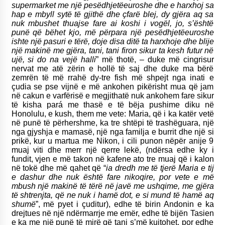
supermarket me një pesëdhjetëeuroshe dhe e harxhoj sa
hap e mbyll sytë të gjithë dhe çfarë blej, dy gjëra aq sa
nuk mbushet thuajse fare ai koshi i vogël, jo, s’është
punë që bëhet kjo, më përpara një pesëdhjetëeuroshe
ishte një pasuri e tërë, doje disa ditë ta harxhoje dhe blije
një makinë me gjëra, tani, tani firon sikur ta kesh futur në
ujë, si do na vejë halli
” më thotë, – duke më cingrisur
nervat me atë zërin e hollë të saj dhe duke ma bërë
zemrën të më rrahë dy-tre fish më shpejt nga inati e
çudia se pse vijnë e më ankohen pikërisht mua që jam
në cakun e varfërisë e megjithatë nuk ankohem fare sikur
të kisha pará me thasë e të bëja pushime diku në
Honolulu, e kush, them me vete: Maria, që i ka katër vetë
në punë të përhershme, ka tre shtëpi të trashëguara, një
nga gjyshja e mamasë, një nga familja e burrit dhe një si
prikë, kur u martua me Nikon, i cili punon nëpër anije 9
muaj viti dhe merr një qerre lekë, (ndërsa edhe ky i
fundit, vjen e më takon në kafene ato tre muaj që i kalon
në tokë dhe më qahet që “
ia dredh me të tjerë Maria e tij
e dashur dhe nuk është fare nikoqire, por vete e më
mbush një makinë të tërë në javë me ushqime, me gjëra
të shtrenjta, që ne nuk i hamë dot, e si mund të hamë aq
shumë
”, më pyet i çuditur), edhe të birin Andonin e ka
drejtues në një ndërmarrje me emër, edhe të bijën Tasien
e ka me një punë të mirë që tani s’më kujtohet, por edhe