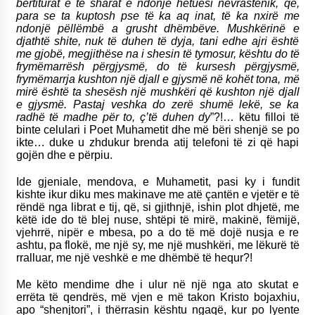
bërtiturat e të sharat e ndonjë hetuesi nevrastenik, që,
para se ta kuptosh pse të ka aq inat, të ka nxirë me
ndonjë pëllëmbë a grusht dhëmbëve. Mushkërinë e
djathtë shite, nuk të duhen të dyja, tani edhe ajri është
me gjobë, megjithëse na i shesin të tymosur, kështu do të
frymëmarrësh përgjysmë, do të kursesh përgjysmë,
frymëmarrja kushton një djall e gjysmë në kohët tona, më
mirë është ta shesësh një mushkëri që kushton një djall
e gjysmë. Pastaj veshka do zerë shumë lekë, se ka
radhë të madhe për to, ç’të duhen dy
”?!… këtu filloi të
binte celulari i Poet Muhametit dhe më bëri shenjë se po
ikte… duke u zhdukur brenda atij telefoni të zi që hapi
gojën dhe e përpiu.
Ide gjeniale, mendova, e Muhametit, pasi ky i fundit
kishte ikur diku mes makinave me atë çantën e vjetër e të
rëndë nga librat e tij, që, si gjithnjë, ishin plot dhjetë, me
këtë ide do të blej nuse, shtëpi të mirë, makinë, fëmijë,
vjehrrë, nipër e mbesa, po a do të më dojë nusja e re
ashtu, pa flokë, me një sy, me një mushkëri, me lëkurë të
rralluar, me një veshkë e me dhëmbë të hequr?!
Me këto mendime dhe i ulur në një nga ato skutat e
errëta të qendrës, më vjen e më takon Kristo bojaxhiu,
apo “shenjtori”, i thërrasin kështu ngaqë, kur po lyente