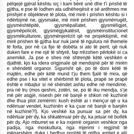
pëlqejë gjërat kështu siç i kam bërë unë dhe t’i prishë të
gjitha, e pse të lodhen ata udhëheqësit e së ardhmes me
prishjet e objekteve të plota, më mirë i prishin kështu si i
ndërtojmë ne, gjysmake, më mirë prishen gjysmërrugët,
gjysmështëpitë, gjysmëpallatet, gjysmëligjet,
gjysmëpolicët, gjysmëgjykatësit, gjysmëinstitucionet
gjysmëkulturore, gjysmënjerëzit që ne projektojmë, më
mirë prishen të gjitha kur nuk janë të ngulura në themele
të forta, por në ca fije të dobëta si ato të perit, që nuk
duken fare e me një të shtyrë, fap rrëzohen përtokë si ca
anemikë. Ja pse e shes më shtrenjtë këtë veshkën e
djathtë, kjo ka idera origjinale që mendojnë për të mirën
e shëndetit organor. Sigurisht që, po të doni këtë të
majtën, edhe për këtë mund t’ju them fjalë të mira, që
edhe pse i ka vitet e shërbimit të plota, prapë se prapë
është e mbajtur si në shëndet ashtu edhe në mendime,
pra në tru (mos qeshni, zotëri, se, po të iku mendja, s’je
më për asgjë, nisesh për në banjë e shkon në kuzhinë
dhe thua plot zemërim: kush është ai i mençur që u ka
ndërruar vendet, kuzhinën e ka çuar në banjë e banjën
në kuzhinë?!). Kjo veshkë ka punuar sa për dy, ka
ndërtuar për dy, ka shkatërruar për dy, ka jetuar në bollëk
për dy. Ajo mburret se e ka nxjerrë organin veshkor nga
padija, nga moskultura, nga mjerimi i regjimit të
mëparshëm, duke i hedhur poshtë të gjitha arritjet e atij