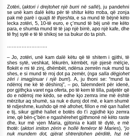
Zotëri, (
aktori i drejtohet një burri në sallë
), ju pandehni
se unë kam dalë këtu për të shitur këto rroba, që zonja
pak më parë i quajti
të thjeshta
, e sa mund të bëjnë këto
lecka zotëri, 5, 10-të euro, e ç’mund të bëj unë me këto
para, e shumta mund të të jap një birrë, apo një kafe, dhe
të fryj sytë e të të shikoj se sa bukur do ta pish.
…………………….
– Jo, zotëri, unë kam dalë këtu që të shitem i gjithi, të
shes sytë, veshkat, lëkurën, këmbët, një pjesë mëlçie,
flokët e mi të zinj, dhëmbët, ndërsa zemrën nuk mund ta
shes, e si mund të rroj dot pa zemër, (
nga salla dëgjohet
zëri i imagjinuar i një burri
). A, ju thoni se: “mund ta
ndërroj me kë të dëshiroj”, – po, falemnderit për idenë,
por gjithçka varet nga oferta, po të kem të tilla, patjetër që
do e ndërroj me këdo, se edhe kjo zemra ime më është
mërzitur aq shumë, sa nuk e duroj dot më, e kam shumë
të ndjeshme, kushdo që më afrohet, fillon e më qan hallet
e tij, sikur gjithë hallet e botës do t’i zgjidhë kjo zemra
ime, që bën-ç’bën e ngashërehet gjithmonë në këto raste
dhe, kur më vjen Maria, gjitonia e katit të dytë, e më
thotë: (
aktori imiton zërin e hollë femëror të Maries
), “
jo
nuk mundem dot, gjërat shtrenjtohen përditë, hyj në