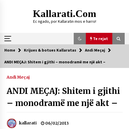
Skip
to
Kallarati.com
content
Ec ngado, por Kallaratin mos e harro!
Te rejat
Home
Krijues & botues Kallaratas
Andi Meçaj
Te rejat
ANDI MEÇAJ: Shitem i gjithi – monodramë me një akt –
DURRËS: ZGJEDHJE TË REJA TË DEGËS SË
SHOQATËS “KALLARATI”
Andi Meçaj
16/07/2026
ANDI MEÇAJ: Shitem i gjithi
Gazeta Kallarati nr. 118
07/07/2026
– monodramë me një akt –
SI U ARRIT TË REALIZOHEJ PERLA FOLKLORIKE
“JANINËS Ç’I PANË SYTË”
06/06/2026
kallarati
06/02/2013