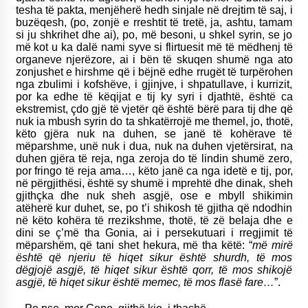
tesha të pakta, menjëherë hedh sinjale në drejtim të saj, i
buzëqesh, (po, zonjë e rreshtit të tretë, ja, ashtu, tamam
si ju shkrihet dhe ai), po, më besoni, u shkel syrin, se jo
më kot u ka dalë nami syve si flirtuesit më të mëdhenj të
organeve njerëzore, ai i bën të skuqen shumë nga ato
zonjushet e hirshme që i bëjnë edhe rrugët të turpërohen
nga zbulimi i kofshëve, i gjinjve, i shpatullave, i kurrizit,
por ka edhe të këqijat e tij ky syri i djathtë, është ca
ekstremist, çdo gjë të vjetër që është bërë para tij dhe që
nuk ia mbush syrin do ta shkatërrojë me themel, jo, thotë,
këto gjëra nuk na duhen, se janë të kohërave të
mëparshme, unë nuk i dua, nuk na duhen vjetërsirat, na
duhen gjëra të reja, nga zeroja do të lindin shumë zero,
por fringo të reja ama…, këto janë ca nga idetë e tij, por,
në përgjithësi, është sy shumë i mprehtë dhe dinak, sheh
gjithçka dhe nuk sheh asgjë, ose e mbyll shikimin
atëherë kur duhet, se, po t’i shikosh të gjitha që ndodhin
në këto kohëra të rrezikshme, thotë, të zë belaja dhe e
dini se ç’më tha Gonia, ai i persekutuari i rregjimit të
mëparshëm, që tani shet hekura, më tha këtë: “
më mirë
është që njeriu të hiqet sikur është shurdh, të mos
dëgjojë asgjë, të hiqet sikur është qorr, të mos shikojë
asgjë, të hiqet sikur është memec, të mos flasë fare…
”.