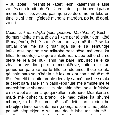
– Ju, zotëri i rreshtit të katërt, jepni katërfishin e asaj
zonjës nga fundi, oh, Zot, faleminderit, po bëhem i pasur
më në fund, po, zotëri, pas një jave do e merrni lëkurën
time, si, si thoni, ç’pjesë mund të marrësh, po ku të doni,
zotëri.
(
Aktori shkruan diçka tjetër përsëri, “Mushkëria”
) Kush i
do mushkëritë e mia, të dyja i kam për të shitur, doni këtë
të majtën(?), është shumë krenare, ajo më thotë se ka
luftuar dhe më ka çliruar nga sa e sa sëmundje
infektuese, nga sa e sa mikrobe bezdisëse, më vonë, ka
filluar të ndërtojë ato që u shkatërruan, apo edhe shumë
gjëra të reja që nuk ishin më parë, mburret se e ka
zhvilluar vendin përreth mushkërive, bile e shan
periudhën para se ajo të fillonte ndërtimet, thotë se ata
që ishin para saj s’bënin një lek, nuk punonin në të mirë
të shëndetit tim, bile arrinte deri aty sa më thoshte se ata
të tjerët para saj kishin bashkëpunuar me armiqtë më të
tmerrshëm të shëndetit tim, siç ishin sëmundjet infektive
e mikrobet e shumta që qarkullonin atëherë. Mushkëria e
majtë më duhet ta pranoj, që megjithëse ka shumë
mburrje, ka bërë shumë për shëndetin, arsimimin dhe
mbrojtjen time, se është një nga organet e mia më jetike,
pa atë përpjekjen e saj unë do të isha tani shumë i