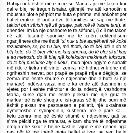
Rabija nuk është më e mirë se Maria, ajo më takon kur
dal e blej në tregun fshatar, gjithnjë me atë karrocën e
mbushur plot e përplot me fruta e perime, më ankohet për
hallet erotike të anëtarëve të familjes së saj, më thotë:
(
aktori bën sërish një zë gruaje, pak më të trashë tani
), ai
dhëndëri im ka një dashnore të re sëfundi, (i cili më takon
në atë llotarinë sportive me të cilën çeklendisem
nganjëherë dhe më thotë “
si nuk u bie asnjëherë në kokë
rezultateve, se, po t’u bie, më thotë, do të bëj atë e do të
bëj këtë, do të blej vilë me kaq dhoma, do të blej skaf kaq
e aq metrosh, do të blej një koleksion makinash luksoze,
do të bëj pushime aty e këtu
”, mua njëra ngjyrë e surratit
më ikte e tjetra më vinte, zemra më hidhej vrik dhe më
ngriheshin nervat, por prapë se prapë rrija e dëgjoja, se
zemra ime është shumë e ndjeshme dhe e butë si një
manare), ndërsa vajza ime e ka ende atë dashnorin e
vjetër, por i është mërzitur e do ta ndërrojë, vazhdonte
Maria, kurse djali më është pleksur me një grua të
martuar që ishte shoqja e ish-gruas së tij dhe burri më
është pleksur me pastruesen e pallatit, një ukrainase
dymetroshe e sybojëqielli, kushërira ime e parë ka…,
këtu zemra ime që është shumë e ndjeshme, gati sa
s’më pëlciti nga të rrahurat, e kam shumë të ndjeshme
dreqin dhe sikur e bëjnë kastile, vijnë e më qepen nga
pas për të më thënë gjoja hallet e tyre, se veç halle