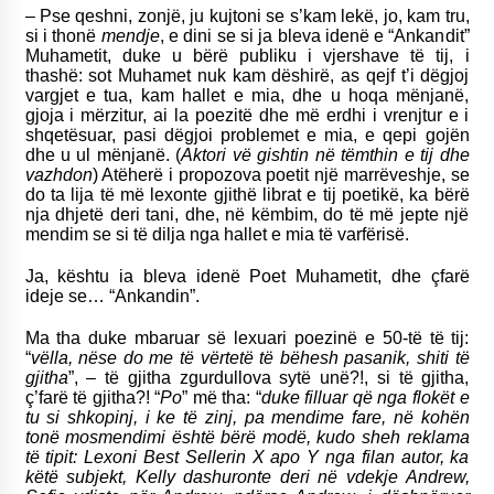
– Pse qeshni, zonjë, ju kujtoni se s’kam lekë, jo, kam tru,
si i thonë
mendje
, e dini se si ja bleva idenë e “Ankandit”
Muhametit, duke u bërë publiku i vjershave të tij, i
thashë: sot Muhamet nuk kam dëshirë, as qejf t’i dëgjoj
vargjet e tua, kam hallet e mia, dhe u hoqa mënjanë,
gjoja i mërzitur, ai la poezitë dhe më erdhi i vrenjtur e i
shqetësuar, pasi dëgjoi problemet e mia, e qepi gojën
dhe u ul mënjanë. (
Aktori vë gishtin në tëmthin e tij dhe
vazhdon
) Atëherë i propozova poetit një marrëveshje, se
do ta lija të më lexonte gjithë librat e tij poetikë, ka bërë
nja dhjetë deri tani, dhe, në këmbim, do të më jepte një
mendim se si të dilja nga hallet e mia të varfërisë.
Ja, kështu ia bleva idenë Poet Muhametit, dhe çfarë
ideje se… “Ankandin”.
Ma tha duke mbaruar së lexuari poezinë e 50-të të tij:
“
vëlla, nëse do me të vërtetë të bëhesh pasanik, shiti të
gjitha
”, – të gjitha zgurdullova sytë unë?!, si të gjitha,
ç’farë të gjitha?! “
Po
” më tha: “
duke filluar që nga flokët e
tu si shkopinj, i ke të zinj, pa mendime fare, në kohën
tonë mosmendimi është bërë modë, kudo sheh reklama
të tipit: Lexoni Best Sellerin X apo Y nga filan autor, ka
këtë subjekt, Kelly dashuronte deri në vdekje Andrew,