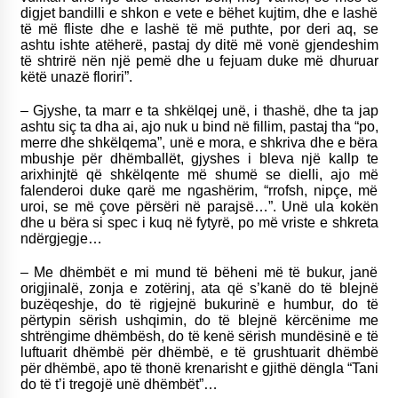
digjet bandilli e shkon e vete e bëhet kujtim, dhe e lashë
të më fliste dhe e lashë të më puthte, por deri aq, se
ashtu ishte atëherë, pastaj dy ditë më vonë gjendeshim
të shtrirë nën një pemë dhe u fejuam duke më dhuruar
këtë unazë floriri”.
– Gjyshe, ta marr e ta shkëlqej unë, i thashë, dhe ta jap
ashtu siç ta dha ai, ajo nuk u bind në fillim, pastaj tha “po,
merre dhe shkëlqema”, unë e mora, e shkriva dhe e bëra
mbushje për dhëmballët, gjyshes i bleva një kallp te
arixhinjtë që shkëlqente më shumë se dielli, ajo më
falenderoi duke qarë me ngashërim, “rrofsh, nipçe, më
uroi, se më çove përsëri në parajsë…”. Unë ula kokën
dhe u bëra si spec i kuq në fytyrë, po më vriste e shkreta
ndërgjegje…
– Me dhëmbët e mi mund të bëheni më të bukur, janë
origjinalë, zonja e zotërinj, ata që s’kanë do të blejnë
buzëqeshje, do të rigjejnë bukurinë e humbur, do të
përtypin sërish ushqimin, do të blejnë kërcënime me
shtrëngime dhëmbësh, do të kenë sërish mundësinë e të
luftuarit dhëmbë për dhëmbë, e të grushtuarit dhëmbë
për dhëmbë, apo të thonë krenarisht e gjithë dëngla “Tani
do të t’i tregojë unë dhëmbët”…