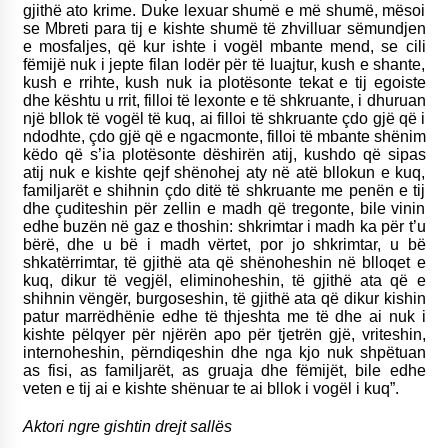
gjithë ato krime. Duke lexuar shumë e më shumë, mësoi
se Mbreti para tij e kishte shumë të zhvilluar sëmundjen
e mosfaljes, që kur ishte i vogël mbante mend, se cili
fëmijë nuk i jepte filan lodër për të luajtur, kush e shante,
kush e rrihte, kush nuk ia plotësonte tekat e tij egoiste
dhe kështu u rrit, filloi të lexonte e të shkruante, i dhuruan
një bllok të vogël të kuq, ai filloi të shkruante çdo gjë që i
ndodhte, çdo gjë që e ngacmonte, filloi të mbante shënim
këdo që s’ia plotësonte dëshirën atij, kushdo që sipas
atij nuk e kishte qejf shënohej aty në atë bllokun e kuq,
familjarët e shihnin çdo ditë të shkruante me penën e tij
dhe çuditeshin për zellin e madh që tregonte, bile vinin
edhe buzën në gaz e thoshin: shkrimtar i madh ka për t’u
bërë, dhe u bë i madh vërtet, por jo shkrimtar, u bë
shkatërrimtar, të gjithë ata që shënoheshin në blloqet e
kuq, dikur të vegjël, eliminoheshin, të gjithë ata që e
shihnin vëngër, burgoseshin, të gjithë ata që dikur kishin
patur marrëdhënie edhe të thjeshta me të dhe ai nuk i
kishte pëlqyer për njërën apo për tjetrën gjë, vriteshin,
internoheshin, përndiqeshin dhe nga kjo nuk shpëtuan
as fisi, as familjarët, as gruaja dhe fëmijët, bile edhe
veten e tij ai e kishte shënuar te ai bllok i vogël i kuq”.
Aktori ngre gishtin drejt sallës