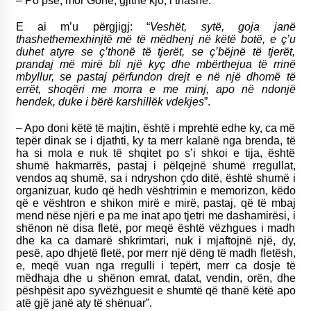
– Po pse, mor Gone, gjithë kjo, i thashë.
E ai m’u përgjigj: “
Veshët, sytë, goja janë
thashethemexhinjtë më të mëdhenj në këtë botë, e ç’u
duhet atyre se ç’thonë të tjerët, se ç’bëjnë të tjerët,
prandaj më mirë bli një kyç dhe mbërthejua të rrinë
mbyllur, se pastaj përfundon drejt e në një dhomë të
errët, shoqëri me morra e me minj, apo në ndonjë
hendek, duke i bërë karshillëk vdekjes
”.
– Apo doni këtë të majtin, është i mprehtë edhe ky, ca më
tepër dinak se i djathti, ky ta merr kalanë nga brenda, të
ha si mola e nuk të shqitet po s’i shkoi e tija, është
shumë hakmarrës, pastaj i pëlqejnë shumë rregullat,
vendos aq shumë, sa i ndryshon çdo ditë, është shumë i
organizuar, kudo që hedh vështrimin e memorizon, këdo
që e vështron e shikon mirë e mirë, pastaj, që të mbaj
mend nëse njëri e pa me inat apo tjetri me dashamirësi, i
shënon në disa fletë, por meqë është vëzhgues i madh
dhe ka ca damarë shkrimtari, nuk i mjaftojnë një, dy,
pesë, apo dhjetë fletë, por merr një dëng të madh fletësh,
e, meqë vuan nga rregulli i tepërt, merr ca dosje të
mëdhaja dhe u shënon emrat, datat, vendin, orën, dhe
pëshpësit apo syvëzhguesit e shumtë që thanë këtë apo
atë gjë janë aty të shënuar”.