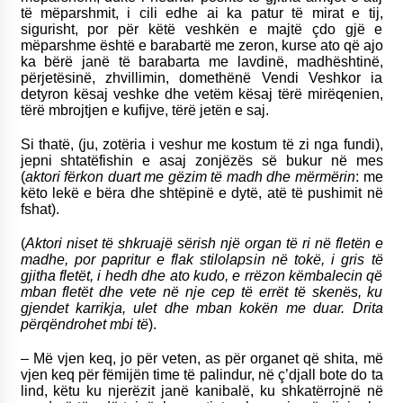
të mëparshmit, i cili edhe ai ka patur të mirat e tij,
sigurisht, por për këtë veshkën e majtë çdo gjë e
mëparshme është e barabartë me zeron, kurse ato që ajo
ka bërë janë të barabarta me lavdinë, madhështinë,
përjetësinë, zhvillimin, domethënë Vendi Veshkor ia
detyron kësaj veshke dhe vetëm kësaj tërë mirëqenien,
tërë mbrojtjen e kufijve, tërë jetën e saj.
Si thatë, (ju, zotëria i veshur me kostum të zi nga fundi),
jepni shtatëfishin e asaj zonjëzës së bukur në mes
(
aktori fërkon duart me gëzim të madh dhe mërmërin
:
me
këto lekë e bëra dhe shtëpinë e dytë, atë të pushimit në
fshat).
(
Aktori niset të shkruajë sërish një organ të ri në fletën e
madhe, por papritur e flak stilolapsin në tokë, i gris të
gjitha fletët, i hedh dhe ato kudo, e rrëzon këmbalecin që
mban fletët dhe vete në nje cep të errët të skenës, ku
gjendet karrikja, ulet dhe mban kokën me duar. Drita
përqëndrohet mbi të
).
– Më vjen keq, jo për veten, as për organet që shita, më
vjen keq për fëmijën time të palindur, në ç’djall bote do ta
lind, këtu ku njerëzit janë kanibalë, ku shkatërrojnë në