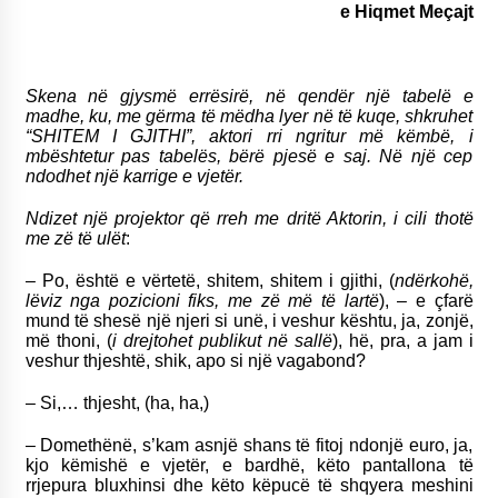
e
Hiqmet Meçajt
KALLARATI NË AKSIONET KOMBËTARE PËR
RINDËRTIMIN E VENDIT – NGA ÇIZE XHAFERAJ
22/09/2025
Skena në gjysmë errësirë, në qendër një tabelë e
– ËNGJËLL HASIMAJ – “KUJTIMET E MIA PËR
madhe, ku, me gërma të mëdha lyer në të kuqe, shkruhet
KALLARATIN SI MËSUES I MATEMATIKËS, POR
“SHITEM I GJITHI”, aktori rri ngritur më këmbë, i
EDHE SI NJË BANOR I PËRKOHSHËM I TIJ”
mbështetur pas tabelës, bërë pjesë e saj. Në një cep
12/09/2025
ndodhet një karrige e vjetër.
Gazeta Kallarati nr. 114
Ndizet një projektor që rreh me dritë Aktorin, i cili thotë
06/02/2025
me zë të ulët
:
– Po, është e vërtetë, shitem, shitem i gjithi, (
ndërkohë,
lëviz nga pozicioni fiks, me zë më të lartë
), – e çfarë
mund të shesë një njeri si unë, i veshur kështu, ja, zonjë,
më thoni, (
i drejtohet publikut në sallë
), hë, pra, a jam i
veshur thjeshtë, shik, apo si një vagabond?
– Si,… thjesht, (ha, ha,)
– Domethënë, s’kam asnjë shans të fitoj ndonjë euro, ja,
kjo këmishë e vjetër, e bardhë, këto pantallona të
rrjepura bluxhinsi dhe këto këpucë të shqyera meshini