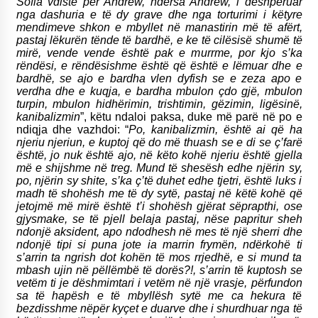
Sofia vdiste për Andrew, ndërsa Andrew, i dëshpëruar
nga dashuria e të dy grave dhe nga torturimi i këtyre
mendimeve shkon e mbyllet në manastirin më të afërt,
pastaj lëkurën tënde të bardhë, e ke të cilësisë shumë të
mirë, vende vende është pak e murrme, por kjo s’ka
rëndësi, e rëndësishme është që është e lëmuar dhe e
bardhë, se ajo e bardha vlen dyfish se e zeza apo e
verdha dhe e kuqja, e bardha mbulon çdo gjë, mbulon
turpin, mbulon hidhërimin, trishtimin, gëzimin, ligësinë,
kanibalizmin
”, këtu ndaloi paksa, duke më parë në po e
ndiqja dhe vazhdoi: “
Po, kanibalizmin, është ai që ha
njeriu njeriun, e kuptoj që do më thuash se e di se ç’farë
është, jo nuk është ajo, në këto kohë njeriu është gjella
më e shijshme në treg. Mund të shesësh edhe njërin sy,
po, njërin sy shite, s’ka ç’të duhet edhe tjetri, është luks i
madh të shohësh me të dy sytë, pastaj në këtë kohë që
jetojmë më mirë është t’i shohësh gjërat sëprapthi, ose
gjysmake, se të pjell belaja pastaj, nëse papritur sheh
ndonjë aksident, apo ndodhesh në mes të një sherri dhe
ndonjë tipi si puna jote ia marrin frymën, ndërkohë ti
s’arrin ta ngrish dot kohën të mos rrjedhë, e si mund ta
mbash ujin në pëllëmbë të dorës?!, s’arrin të kuptosh se
vetëm ti je dëshmimtari i vetëm në një vrasje, përfundon
sa të hapësh e të mbyllësh sytë me ca hekura të
bezdisshme nëpër kyçet e duarve dhe i shurdhuar nga të