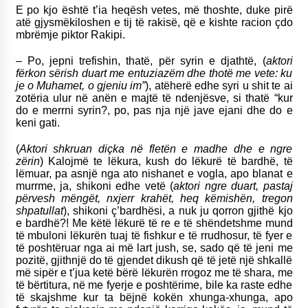
E po kjo është t’ia heqësh vetes, më thoshte, duke pirë
atë gjysmëkiloshen e tij të rakisë, që e kishte racion çdo
mbrëmje piktor Rakipi.
– Po, jepni trefishin, thatë, për syrin e djathtë, (
aktori
fërkon sërish duart me entuziazëm dhe thotë me vete: ku
je o Muhamet, o gjeniu im”
), atëherë edhe syri u shit te ai
zotëria ulur në anën e majtë të ndenjësve, si thatë “kur
do e merrni syrin?, po, pas nja një jave ejani dhe do e
keni gati.
(
Aktori shkruan diçka në fletën e madhe dhe e ngre
zërin
) Kalojmë te lëkura, kush do lëkurë të bardhë, të
lëmuar, pa asnjë nga ato nishanet e vogla, apo blanat e
murrme, ja, shikoni edhe vetë (
aktori ngre duart, pastaj
përvesh mëngët, nxjerr krahët, heq këmishën, tregon
shpatullat
), shikoni ç’bardhësi, a nuk ju qorron gjithë kjo
e bardhë?! Me këtë lëkurë të re e të shëndetshme mund
të mbuloni lëkurën tuaj të fishkur e të rrudhosur, të fyer e
të poshtëruar nga ai më lart jush, se, sado që të jeni me
pozitë, gjithnjë do të gjendet dikush që të jetë një shkallë
më sipër e t’jua ketë bërë lëkurën rrogoz me të shara, me
të bërtitura, në me fyerje e poshtërime, bile ka raste edhe
të skajshme kur ta bëjnë kokën xhunga-xhunga, apo