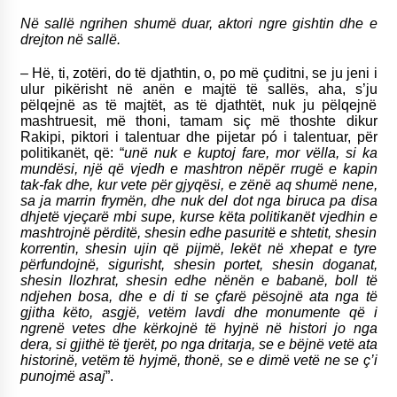
Në sallë ngrihen shumë duar, aktori ngre gishtin dhe e
drejton në sallë.
– Hë, ti, zotëri, do të djathtin, o, po më çuditni, se ju jeni i
ulur pikërisht në anën e majtë të sallës, aha, s’ju
pëlqejnë as të majtët, as të djathtët, nuk ju pëlqejnë
mashtruesit, më thoni, tamam siç më thoshte dikur
Rakipi, piktori i talentuar dhe pijetar pó i talentuar, për
politikanët, që: “
unë nuk e kuptoj fare, mor vëlla, si ka
mundësi, një që vjedh e mashtron nëpër rrugë e kapin
tak-fak dhe, kur vete për gjyqësi, e zënë aq shumë nene,
sa ja marrin frymën, dhe nuk del dot nga biruca pa disa
dhjetë vjeçarë mbi supe, kurse këta politikanët vjedhin e
mashtrojnë përditë, shesin edhe pasuritë e shtetit, shesin
korrentin, shesin ujin që pijmë, lekët në xhepat e tyre
përfundojnë, sigurisht, shesin portet, shesin doganat,
shesin llozhrat, shesin edhe nënën e babanë, boll të
ndjehen bosa, dhe e di ti se çfarë pësojnë ata nga të
gjitha këto, asgjë, vetëm lavdi dhe monumente që i
ngrenë vetes dhe kërkojnë të hyjnë në histori jo nga
dera, si gjithë të tjerët, po nga dritarja, se e bëjnë vetë ata
historinë, vetëm të hyjmë, thonë, se e dimë vetë ne se ç’i
punojmë asaj
”.