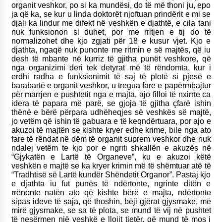
organit veshkor, po si ka mundësi, do të më thoni ju, epo
ja që ka, se kur u linda doktorët njoftuan prindërit e mi se
djali ka lindur me difekt në veshkën e djathtë, e cila tani
nuk funksionon si duhet, por me rritjen e tij do të
normalizohet dhe kjo zgjati për 18 e kusur vjet. Kjo e
djathta, ngaqë nuk punonte me ritmin e së majtës, që iu
desh të mbante në kurriz të gjitha punët veshkore, që
nga organizimi deri tek detyrat më të rëndomta, kur i
erdhi radha e funksionimit të saj të plotë si pjesë e
barabartë e organit veshkor, u tregua fare e papërmbajtur
për marrjen e pushtetit nga e majta, ajo filloi të nxirrte ca
idera të papara më parë, se gjoja të gjitha çfarë ishin
thënë e bërë përpara udhëheqjes së veshkës së majtë,
jo vetëm që ishin të gabuara e të keqndërtuara, por ajo e
akuzoi të majtën se kishte kryer edhe krime, bile nga ato
fare të rëndat në dëm të organit suprem veshkor dhe nuk
ndalej vetëm te kjo por e ngriti shkallën e akuzës në
“Gjykatën e Lartë të Organeve”, ku e akuzoi këtë
veshkën e majtë se ka kryer krimin më të shëmtuar atë të
“Tradhtisë së Lartë kundër Shëndetit Organor”. Pastaj kjo
e djathta iu fut punës të ndërtonte, ngrinte ditën e
rrënonte natën ato që kishte bërë e majta, ndërtonte
sipas ideve të saja, që thoshin, bëji gjërat gjysmake, më
mirë gjysmake, se sa të plota, se mund të vij në pushtet
të nesërmen një veshkë e llojit tjetër, që mund të mos i