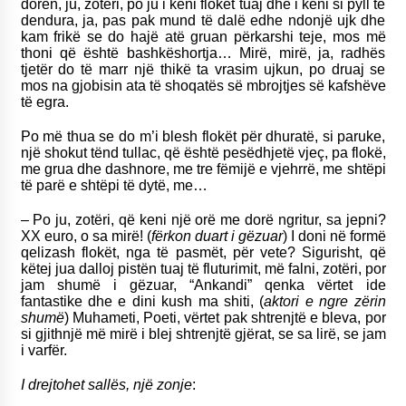
dorën, ju, zotëri, po ju i keni flokët tuaj dhe i keni si pyll të
dendura, ja, pas pak mund të dalë edhe ndonjë ujk dhe
kam frikë se do hajë atë gruan përkarshi teje, mos më
thoni që është bashkëshortja… Mirë, mirë, ja, radhës
tjetër do të marr një thikë ta vrasim ujkun, po druaj se
mos na gjobisin ata të shoqatës së mbrojtjes së kafshëve
të egra.
Po më thua se do m’i blesh flokët për dhuratë, si paruke,
një shokut tënd tullac, që është pesëdhjetë vjeç, pa flokë,
me grua dhe dashnore, me tre fëmijë e vjehrrë, me shtëpi
të parë e shtëpi të dytë, me…
– Po ju, zotëri, që keni një orë me dorë ngritur, sa jepni?
XX euro, o sa mirë! (
fërkon duart i gëzuar
) I doni në formë
qelizash flokët, nga të pasmët, për vete? Sigurisht, që
këtej jua dalloj pistën tuaj të fluturimit, më falni, zotëri, por
jam shumë i gëzuar, “Ankandi” qenka vërtet ide
fantastike dhe e dini kush ma shiti, (
aktori e ngre zërin
shumë
) Muhameti, Poeti, vërtet pak shtrenjtë e bleva, por
si gjithnjë më mirë i blej shtrenjtë gjërat, se sa lirë, se jam
i varfër.
I drejtohet sallës, një zonje
: