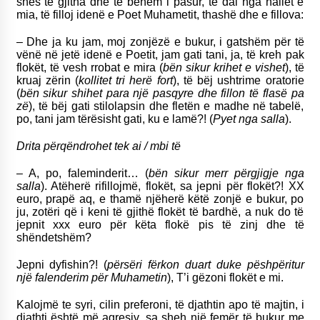
shes të gjitha dhe të bëhem i pasur, të dal nga hallet e
mia, të filloj idenë e Poet Muhametit, thashë dhe e fillova:
– Dhe ja ku jam, moj zonjëzë e bukur, i gatshëm për të
vënë në jetë idenë e Poetit, jam gati tani, ja, të kreh pak
flokët, të vesh rrobat e mira (
bën sikur krihet e vishet
), të
kruaj zërin (
kollitet tri herë fort
), të bëj ushtrime oratorie
(
bën sikur shihet para një pasqyre dhe fillon të flasë pa
zë
), të bëj gati stilolapsin dhe fletën e madhe në tabelë,
po, tani jam tërësisht gati, ku e lamë?! (
Pyet nga salla
).
Drita përqëndrohet tek ai / mbi të
– A, po, faleminderit… (
bën sikur merr përgjigje nga
salla
). Atëherë rifillojmë, flokët, sa jepni për flokët?! XX
euro, prapë aq, e thamë njëherë këtë zonjë e bukur, po
ju, zotëri që i keni të gjithë flokët të bardhë, a nuk do të
jepnit xxx euro për këta flokë pis të zinj dhe të
shëndetshëm?
Jepni dyfishin?! (
përsëri fërkon duart duke pëshpëritur
një falenderim për Muhametin
), T’i gëzoni flokët e mi.
Kalojmë te syri, cilin preferoni, të djathtin apo të majtin, i
djathti është më agresiv, sa sheh një femër të bukur me