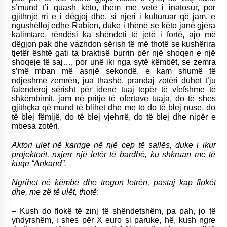
s’mund t’i quash këto, them me vete i inatosur, por
gjithnjë rri e i dëgjoj dhe, si njeri i kulturuar që jam, e
ngushëlloj edhe Rabien, duke i thënë se këto janë gjëra
kalimtare, rëndësi ka shëndeti të jetë i fortë, ajo më
dëgjon pak dhe vazhdon sërish të më thotë se kushërira
tjetër është gati ta braktisë burrin për një shoqen e një
shoqeje të saj…, por unë iki nga sytë këmbët, se zemra
s’më mban më asnjë sekondë, e kam shumë të
ndjeshme zemrën, jua thashë, prandaj zotëri duhet t’ju
falenderoj sërisht për idenë tuaj tepër të vlefshme të
shkëmbimit, jam në pritje të ofertave tuaja, do të shes
gjithçka që mund të blihet dhe me to do të blej nuse, do
të blej fëmijë, do të blej vjehrrë, do të blej dhe nipër e
mbesa zotëri.
Aktori ulet në karrige në një cep të sallës, duke i ikur
projektorit, nxjerr një letër të bardhë, ku shkruan me të
kuqe “Ankand”.
Ngrihet në këmbë dhe tregon letrën, pastaj kap flokët
dhe, me zë të ulët, thotë
:
– Kush do flokë të zinj të shëndetshëm, pa pah, jo të
yndyrshëm, i shes për X euro si paruke, hë, kush ngre