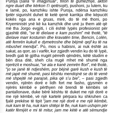
Puroja (
salla “e imagjinuar”, fillon të gumëzhijë, aktori
ngre duart dhe kërkon t’i qetësojë
), pushoni, ju lutem, ku
e lamë, po, kamzhiku ishte Puroja, ndërsa kamzhiku
tjetër sigurisht duhet të ketë qenë karrikja dhe këpucët
kokës nga ana e gruas, mirë, do të më thoni, po
Kryeministri ynë kë ka kamzhik dhe unë ju them atë që
më tha Jorgo evgjiti, i cili është lypës profesionist për
gjashtë ditë, “
se të dielave e kam pushim
” më thotë, “
të
dielave marr kostumin dhe kravatën time, Bencin, Lolën,
atë femrën kukull e dymetroshe dhe bëjmë qejf ku të na
mbushet mendja
”. Po, mos u habisni, ai nuk është as
sakat, as qorr, as i varfër, kur zgjedh vendin ku do të lypë,
bredh gati të gjitha rrugët përreth qëndrës, këtë studim e
bën disa ditë, sheh cila rrugë rrihet më shumë nga
njerëzit e moshuar, “
se ata e kanë zemrën flori
”, më thotë,
“j
o se janë të ndjeshëm, por bëjnë garë kush e kush të
më japë më shumë, pasi kështu mendojnë se do të venë
më shpejtë në parajsë, pika që s’u bie
”, – pasi zgjedh
vendin, njërën dorë e lidh fort me fasho, gjysmën e
njërës këmbë e përthyen në brendi të këmbës së
pantallonave, duke bërë kështu të duket me një dorë e
me një këmbë, vë një kartelë përpara ku shkruhen ca
fjalë prekëse të tipit “
jam me një dorë e me një këmbë,
nuk kam të ha, nuk kam shtëpi të fle, nuk kam ushqim për
katër fëmijët e mi të mitur, jam me këtë e atë sëmundje