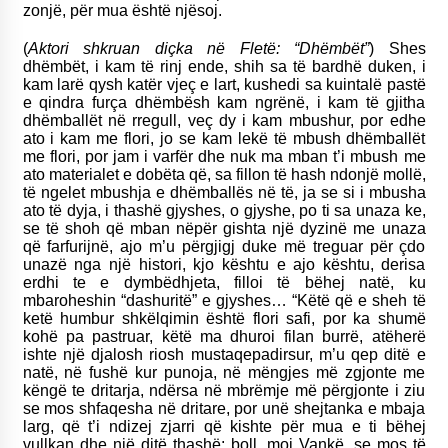
zonjë, për mua është njësoj.
(
Aktori shkruan diçka në Fletë: “Dhëmbët”
) Shes
dhëmbët, i kam të rinj ende, shih sa të bardhë duken, i
kam larë qysh katër vjeç e lart, kushedi sa kuintalë pastë
e qindra furça dhëmbësh kam ngrënë, i kam të gjitha
dhëmballët në rregull, veç dy i kam mbushur, por edhe
ato i kam me flori, jo se kam lekë të mbush dhëmballët
me flori, por jam i varfër dhe nuk ma mban t’i mbush me
ato materialet e dobëta që, sa fillon të hash ndonjë mollë,
të ngelet mbushja e dhëmballës në të, ja se si i mbusha
ato të dyja, i thashë gjyshes, o gjyshe, po ti sa unaza ke,
se të shoh që mban nëpër gishta një dyzinë me unaza
që farfurijnë, ajo m’u përgjigj duke më treguar për çdo
unazë nga një histori, kjo kështu e ajo kështu, derisa
erdhi te e dymbëdhjeta, filloi të bëhej natë, ku
mbaroheshin “dashuritë” e gjyshes… “Këtë që e sheh të
ketë humbur shkëlqimin është flori safi, por ka shumë
kohë pa pastruar, këtë ma dhuroi filan burrë, atëherë
ishte një djalosh riosh mustaqepadirsur, m’u qep ditë e
natë, në fushë kur punoja, në mëngjes më zgjonte me
këngë te dritarja, ndërsa në mbrëmje më përgjonte i ziu
se mos shfaqesha në dritare, por unë shejtanka e mbaja
larg, që t’i ndizej zjarri që kishte për mua e ti bëhej
vullkan dhe një ditë thashë: boll, moj Vankë, se mos të