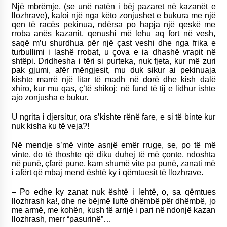
Një mbrëmje, (se unë natën i bëj pazaret në kazanët e
llozhrave), kaloi një nga këto zonjushet e bukura me një
qen të racës pekinua, ndërsa po hapja një qeskë me
rroba anës kazanit, qenushi më lehu aq fort në vesh,
saqë m’u shurdhua për një çast veshi dhe nga frika e
turbullimi i lashë rrobat, u çova e ia dhashë vrapit në
shtëpi. Dridhesha i tëri si purteka, nuk fjeta, kur më zuri
pak gjumi, afër mëngjesit, mu duk sikur ai pekinuaja
kishte marrë një litar të madh në dorë dhe kish dalë
xhiro, kur mu qas, ç’të shikoj: në fund të tij e lidhur ishte
ajo zonjusha e bukur.
U ngrita i djersitur, ora s’kishte rënë fare, e si të binte kur
nuk kisha ku të veja?!
Në mendje s’më vinte asnjë emër rruge, se, po të më
vinte, do të thoshte që diku duhej të më çonte, ndoshta
në punë, çfarë pune, kam shumë vite pa punë, zanati më
i afërt që mbaj mend është ky i qëmtuesit të llozhrave.
– Po edhe ky zanat nuk është i lehtë, o, sa qëmtues
llozhrash ka!, dhe ne bëjmë luftë dhëmbë për dhëmbë, jo
me armë, me kohën, kush të arrijë i pari në ndonjë kazan
llozhrash, merr “pasurinë”…