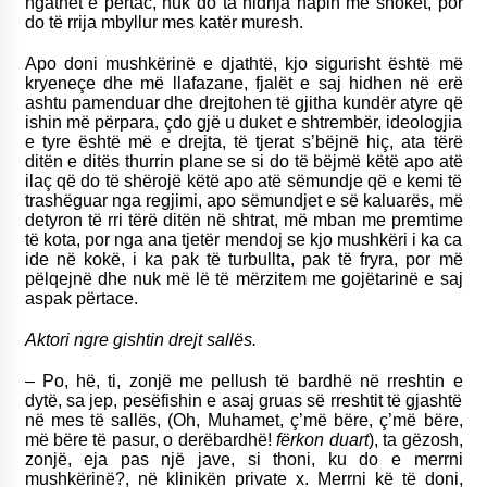
ngathët e përtac, nuk do ta hidhja hapin me shokët, por
do të rrija mbyllur mes katër muresh.
Apo doni mushkërinë e djathtë, kjo sigurisht është më
kryeneçe dhe më llafazane, fjalët e saj hidhen në erë
ashtu pamenduar dhe drejtohen të gjitha kundër atyre që
ishin më përpara, çdo gjë u duket e shtrembër, ideologjia
e tyre është më e drejta, të tjerat s’bëjnë hiç, ata tërë
ditën e ditës thurrin plane se si do të bëjmë këtë apo atë
ilaç që do të shërojë këtë apo atë sëmundje që e kemi të
trashëguar nga regjimi, apo sëmundjet e së kaluarës, më
detyron të rri tërë ditën në shtrat, më mban me premtime
të kota, por nga ana tjetër mendoj se kjo mushkëri i ka ca
ide në kokë, i ka pak të turbullta, pak të fryra, por më
pëlqejnë dhe nuk më lë të mërzitem me gojëtarinë e saj
aspak përtace.
Aktori ngre gishtin drejt sallës.
– Po, hë, ti, zonjë me pellush të bardhë në rreshtin e
dytë, sa jep, pesëfishin e asaj gruas së rreshtit të gjashtë
në mes të sallës, (Oh, Muhamet, ç’më bëre, ç’më bëre,
më bëre të pasur, o derëbardhë!
fërkon duart
), ta gëzosh,
zonjë, eja pas një jave, si thoni, ku do e merrni
mushkërinë?, në klinikën private x. Merrni kë të doni,