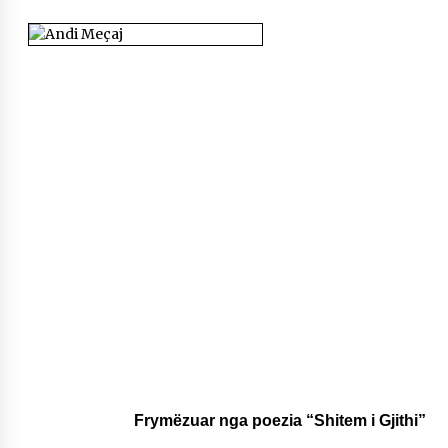
NË KALLARAT, NË “FSHATIN E DJEGUR” U
ZHVILLUA EDICIONI I TRETË I PIKNIKU
PRANVEROR
26/05/2026
Gazeta Kallarati nr. 117
03/05/2026
Gazeta Kallarati nr. 116
28/01/2026
Mbi kockat e martirëve ngrihet Atdheu
17/10/2025
Gazeta Kallarati nr. 115
14/10/2025
Faksimilet e një 83 vjetori lufte: Çfarë shkruan
Vexhi Buharaja për Heroin e Popullit, Mumin
Selami.
04/10/2025
Frymëzuar nga poezia “Shitem i Gjithi”