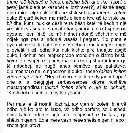
(
ngre një këpucë e tregon, kështu bën dhe me rrobat e
tjera
) janë blerë te kazanët e llozhrave(?), ai është tregu
më i mirë, atje nuk të thonë shitëset:
ç’urdhëroni zotëri
,
duke të çarë kokën me mirësjelljen e tyre që të thotë
bli,
bli
dhe, kur ti nuk ke dëshirë ta bësh këtë, të hedhin një
vështrim vrasës, o, sa inat i kam, prandaj nuk hyj më në
dyqane, kam frikë, se më hidhet ndonjë vështrim e më
ndjek nga pas si ndonjë vrasës i paguar. Kjo puna e
dyqanit më kujton atë të një të dehuri kronik nëpër rrugët
e qytetit, i cili edhe kur nuk kishte pirë thuajse asgjë
dukej i dehur, por prapseprapë mendjen e kishte brisk,
kryente nevojën e tij personale duke u pshurrur kudo që
të ndodhej, në rrugë, anës pemëve, pas pallateve,
djelmoshat e rinj e ngacmonin duke i thënë (
aktori imiton
zërin e një të riu
), “Hej, xhaxho e ke lënë dyqanin hapur”
dhe ai u përgjigjej serbes-serbes këtyre rioshëve
mustaqepadirsur (
aktori imiton zërin e një të dehuri
),
“Kush del i fundit, të mbyllë dyqanin”.
Për mua le të rrojnë llozhrat, aty vjen si zotëri, bile vë
edhe një kollare të kuqe, vë edhe parfum, se kushedi
mos kalon ndonjë nga ato zonjushet e bukura, që
shëtisin qenin. Ec e mere vesh nëse shëtisin qenin, apo i
shëtit qeni ato?!