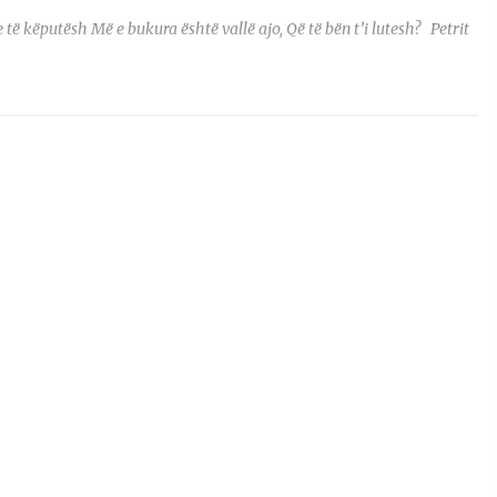
 të këputësh Më e bukura është vallë ajo, Që të bën t’i lutesh? Petrit