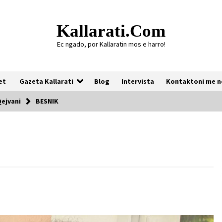
Kallarati.com
Ec ngado, por Kallaratin mos e harro!
et
Gazeta Kallarati
Blog
Intervista
Kontaktoni me n
Qejvani
BESNIK
Gazeta Kallarati nr. 118
07/07/2026
Gazeta Kallarati nr. 117
03/05/2026