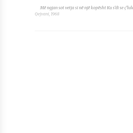
Më ngjan sot vetja si në një kopësht Ku s’di se ç’lule
Qejvani, 1968