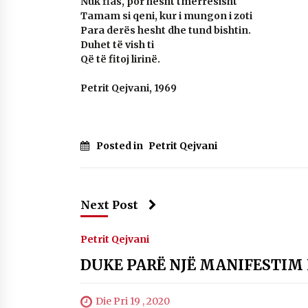
Nuk flas, por hesht tmerrësisht
Tamam si qeni, kur i mungon i zoti
Para derës hesht dhe tund bishtin.
Duhet të vish ti
Që të fitoj lirinë.
Petrit Qejvani, 1969
Posted in
Petrit Qejvani
Next Post
Petrit Qejvani
DUKE PARË NJË MANIFESTIM
Die Pri 19 , 2020