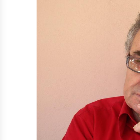
Mbi kockat e martirëve ngrihet
Atdheu
17/10/2025
KALLARATI NË AKSIONET
KOMBËTARE PËR RINDËRTIMIN E
VENDIT – NGA ÇIZE XHAFERAJ
22/09/2025