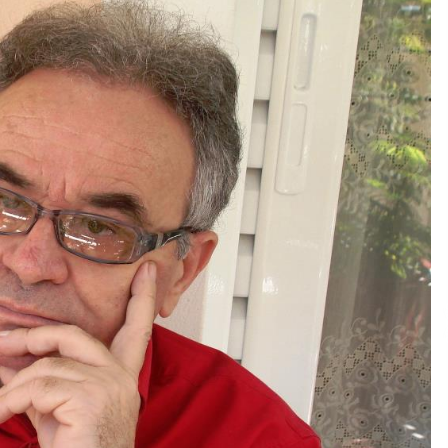
Gazeta Kallarati nr. 115
14/10/2025
– ËNGJËLL HASIMAJ – “KUJTIMET E
MIA PËR KALLARATIN SI MËSUES I
MATEMATIKËS, POR EDHE SI NJË
BANOR I PËRKOHSHËM I TIJ”
12/09/2025