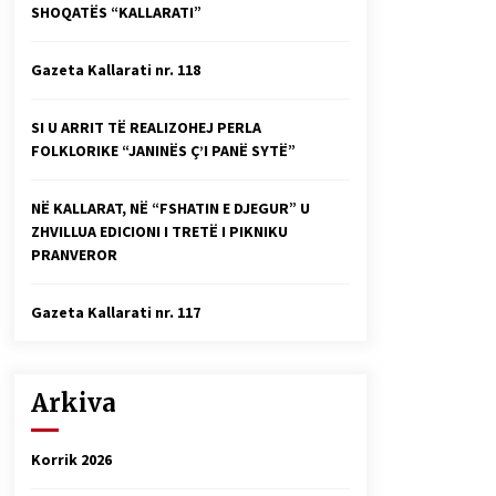
SHOQATËS “KALLARATI”
Faksimilet e një 83 vjetori lufte:
Çfarë shkruan Vexhi Buharaja për
Heroin e Popullit, Mumin Selami.
Gazeta Kallarati nr. 118
04/10/2025
Gazeta Kallarati nr. 114
SI U ARRIT TË REALIZOHEJ PERLA
06/02/2025
FOLKLORIKE “JANINËS Ç’I PANË SYTË”
NË KALLARAT, NË “FSHATIN E DJEGUR” U
ZHVILLUA EDICIONI I TRETË I PIKNIKU
PRANVEROR
Gazeta Kallarati nr. 117
Arkiva
Korrik 2026