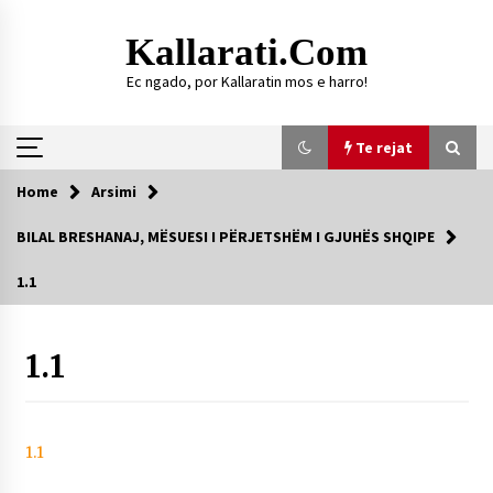
Skip
to
Kallarati.com
content
Ec ngado, por Kallaratin mos e harro!
Te rejat
Home
Arsimi
Te rejat
BILAL BRESHANAJ, MËSUESI I PËRJETSHËM I GJUHËS SHQIPE
DURRËS: ZGJEDHJE TË REJA TË DEGËS SË
1.1
SHOQATËS “KALLARATI”
16/07/2026
1.1
Gazeta Kallarati nr. 118
07/07/2026
SI U ARRIT TË REALIZOHEJ PERLA FOLKLORIKE
“JANINËS Ç’I PANË SYTË”
1.1
06/06/2026