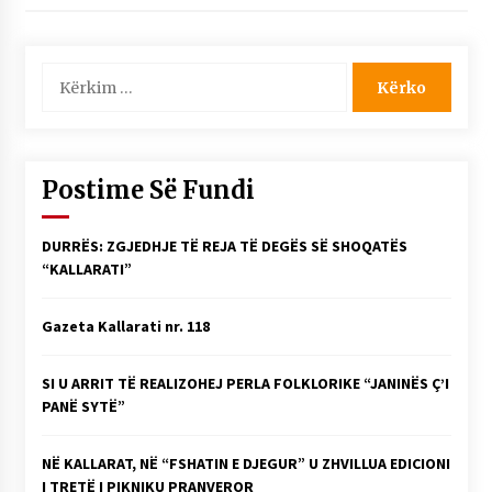
NË KALLARAT, NË “FSHATIN E DJEGUR” U
ZHVILLUA EDICIONI I TRETË I PIKNIKU
PRANVEROR
Kërko
26/05/2026
për:
Gazeta Kallarati nr. 117
03/05/2026
Postime Së Fundi
Gazeta Kallarati nr. 116
28/01/2026
DURRËS: ZGJEDHJE TË REJA TË DEGËS SË SHOQATËS
Mbi kockat e martirëve ngrihet Atdheu
“KALLARATI”
17/10/2025
Gazeta Kallarati nr. 118
Gazeta Kallarati nr. 115
14/10/2025
SI U ARRIT TË REALIZOHEJ PERLA FOLKLORIKE “JANINËS Ç’I
Faksimilet e një 83 vjetori lufte: Çfarë shkruan
PANË SYTË”
Vexhi Buharaja për Heroin e Popullit, Mumin
Selami.
04/10/2025
NË KALLARAT, NË “FSHATIN E DJEGUR” U ZHVILLUA EDICIONI
I TRETË I PIKNIKU PRANVEROR