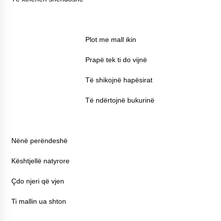
Plot me mall ikin
Prapë tek ti do vijnë
Të shikojnë hapësirat
Të ndërtojnë bukurinë
Nënë perëndeshë
Kështjellë natyrore
Çdo njeri që vjen
Ti mallin ua shton