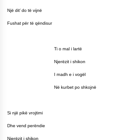
Një dit’ do të vijnë
Fushat për të qëndisur
Ti o mal i lartë
Njerëzit i shikon
I madh e i vogël
Në kurbet po shkojnë
Si një pikë vrojtimi
Dhe vend perëndie
Njerëzit i shikon