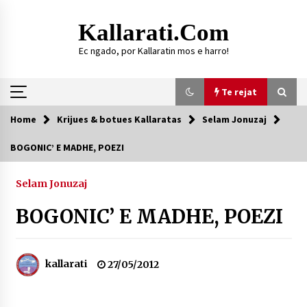
Skip
to
Kallarati.com
content
Ec ngado, por Kallaratin mos e harro!
Te rejat
Home
Krijues & botues Kallaratas
Selam Jonuzaj
Te rejat
BOGONIC’ E MADHE, POEZI
DURRËS: ZGJEDHJE TË REJA TË DEGËS SË
SHOQATËS “KALLARATI”
Selam Jonuzaj
16/07/2026
BOGONIC’ E MADHE, POEZI
Gazeta Kallarati nr. 118
07/07/2026
kallarati
27/05/2012
SI U ARRIT TË REALIZOHEJ PERLA FOLKLORIKE
“JANINËS Ç’I PANË SYTË”
06/06/2026