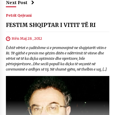
Next Post
Petrit Qejvani
FESTIM SHQIPTAR I VITIT TË RI
Hën Maj 28 , 2012
Është vërtet e çuditshme si e promovojmë ne shqiptarët vitin e
Ri. Të gjithë e presin me gëzim ditën e ndërrimit të viteve dhe
vërtet në të ka diçka optimiste dhe njerëzore, bile
përtejnjerëzore…Dhe secili popull ka diçka të veçantë në
ceremoninë e ardhjes së tij. Në shumë gjëra, në thelbin e saj, […]