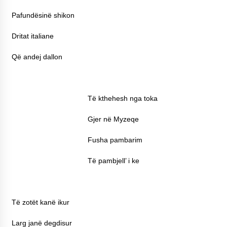
KALLARATI NË AKSIONET KOMBËTARE PËR
Pafundësinë shikon
RINDËRTIMIN E VENDIT – NGA ÇIZE XHAFERAJ
22/09/2025
Dritat italiane
– ËNGJËLL HASIMAJ – “KUJTIMET E MIA PËR
KALLARATIN SI MËSUES I MATEMATIKËS, POR
Që andej dallon
EDHE SI NJË BANOR I PËRKOHSHËM I TIJ”
12/09/2025
Gazeta Kallarati nr. 114
Të kthehesh nga toka
06/02/2025
Gjer në Myzeqe
Fusha pambarim
Të pambjell’ i ke
Të zotët kanë ikur
Larg janë degdisur