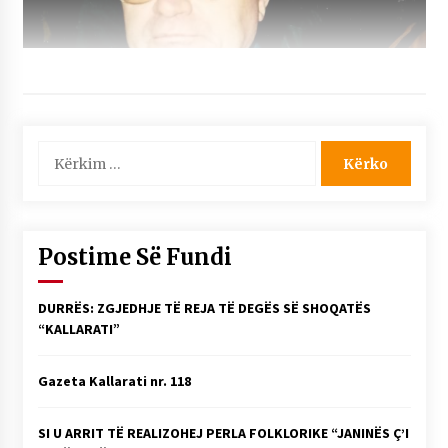
Kërko
për:
Postime Së Fundi
DURRËS: ZGJEDHJE TË REJA TË DEGËS SË SHOQATËS
“KALLARATI”
Gazeta Kallarati nr. 118
SI U ARRIT TË REALIZOHEJ PERLA FOLKLORIKE “JANINËS Ç’I