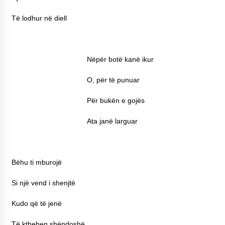
Të lodhur në diell
Nëpër botë kanë ikur
O, për të punuar
Për bukën e gojës
Ata janë larguar
Bëhu ti mburojë
Si një vend i shenjtë
Kudo që të jenë
Të kthehen shëndoshë